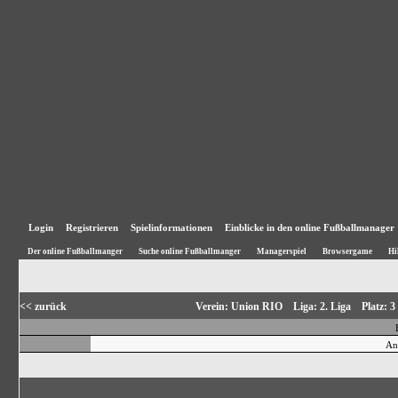
Login
Registrieren
Spielinformationen
Einblicke in den online Fußballmanager
Der online Fußballmanger
Suche online Fußballmanger
Managerspiel
Browsergame
Hi
<< zurück
Verein: Union RIO Liga: 2. Liga Platz:
An