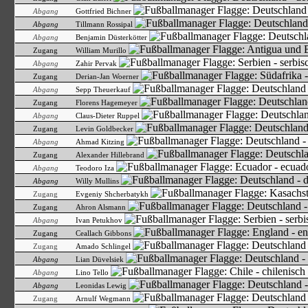
Abgang
Gottfried Bichner
Abgang
Tillmann Rossipal
Abgang
Benjamin Düsterkötter
Zugang
William Murillo
Abgang
Zahir Pervak
Zugang
Derian-Jan Woerner
Abgang
Sepp Theuerkauf
Zugang
Florens Hagemeyer
Abgang
Claus-Dieter Ruppel
Zugang
Levin Goldbecker
Abgang
Ahmad Kitzing
Zugang
Alexander Hillebrand
Abgang
Teodoro Iza
Abgang
Willy Mullins
Zugang
Evgeniy Shcherbatykh
Zugang
Ahron Alsmann
Abgang
Ivan Petukhov
Zugang
Ceallach Gibbons
Zugang
Amado Schlingel
Abgang
Lian Düvelsiek
Abgang
Lino Tello
Abgang
Leonidas Lewig
Zugang
Arnulf Wegmann