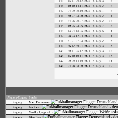
149
15.11-20.12.2025
4. Liga 3
5
148
10.10-14.11.2025
4. Liga 2
6
147
04.09-09.10.2025
4. Liga 1
5
146
30.07-03.09.2025
4. Liga 2
4
145
24.06-29.07.2025
3. Liga 2
15
144
19.05-23.06.2025
4. Liga 7
2
143
13.04-18.05.2025
4. Liga 5
4
142
08.03-12.04.2025
4. Liga 1
4
141
31.01-07.03.2025
4. Liga 2
8
140
26.12-30.01.2025
4. Liga 3
3
139
20.11-25.12.2024
3. Liga 3
15
138
15.10-19.11.2024
3. Liga 3
13
137
09.09-14.10.2024
3. Liga 1
14
136
04.08-08.09.2024
3. Liga 3
10
Abgang/Zugang
Spieler
Zugang
Matti Fennemann
Zugang
Jan Rauch
Zugang
Vassiliy Lyagushkin
Zugang
Gian Baierl