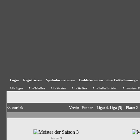
Login
Registrieren
Spielinformationen
Einblicke in den online Fußballmanager
Alle Ligen
Alle Tabellen
Alle Vereine
Alle Stadien
Alle Fußballspieler
Alle ewigen T
<< zurück
Verein: Penner Liga: 4. Liga (5) Platz: 
Saison: 3