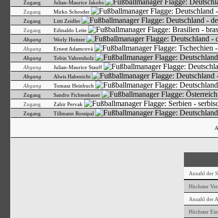
Zugang
Julian-Maurice Jakobs
Zugang
Mirko Schroder
Zugang
Litti Zeidler
Zugang
Edinaldo Leite
Abgang
Worly Hoitzer
Abgang
Ernest Adamcová
Abgang
Tobin Vahrenholz
Abgang
Julian-Maurice Stauff
Abgang
Alwis Habenicht
Abgang
Tomasz Heinbuch
Zugang
Sandro Fichtenbauer
Zugang
Zahir Pervak
Zugang
Tillmann Rossipal
A
Anzahl der Sp
Höchster Ver
Anzahl der 
Höchster Ein