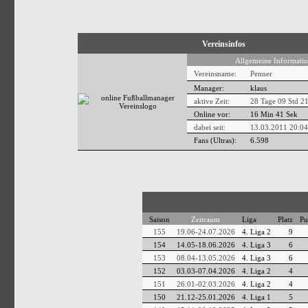
Vereinsinfos
Allgemeine Informatio
Vereinsname:
Penner
Manager:
klaus
aktive Zeit:
28 Tage 09 Std 2
Online vor:
16 Min 41 Sek
dabei seit:
13.03.2011 20:04
Fans (Ultras):
6.598
Saison
Zeitraum
Liga
Platz
Pu
155
19.06-24.07.2026
4. Liga 2
9
154
14.05-18.06.2026
4. Liga 3
6
153
08.04-13.05.2026
4. Liga 3
6
152
03.03-07.04.2026
4. Liga 2
4
151
26.01-02.03.2026
4. Liga 2
4
150
21.12-25.01.2026
4. Liga 1
5