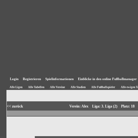
Login
Registrieren
Spielinformationen
Einblicke in den online Fußballmanager
Alle Ligen
Alle Tabellen
Alle Vereine
Alle Stadien
Alle Fußballspieler
Alle ewigen T
<< zurück
Verein: Alex Liga: 3. Liga (2) Platz: 1