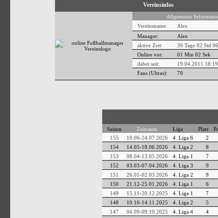
Vereinsinfos
Allgemeine Informatio
Vereinsname:
Alex
Manager:
Alex
aktive Zeit:
30 Tage 02 Std 0
Online vor:
01 Min 03 Sek
dabei seit:
19.04.2011 18:19
Fans (Ultras):
70
Saison
Zeitraum
Liga
Platz
P
155
19.06-24.07.2026
4. Liga 6
2
154
14.05-18.06.2026
4. Liga 2
8
153
08.04-13.05.2026
4. Liga 1
7
152
03.03-07.04.2026
4. Liga 3
9
151
26.01-02.03.2026
4. Liga 2
9
150
21.12-25.01.2026
4. Liga 1
6
149
15.11-20.12.2025
4. Liga 1
7
148
10.10-14.11.2025
4. Liga 2
5
147
04.09-09.10.2025
4. Liga 4
4