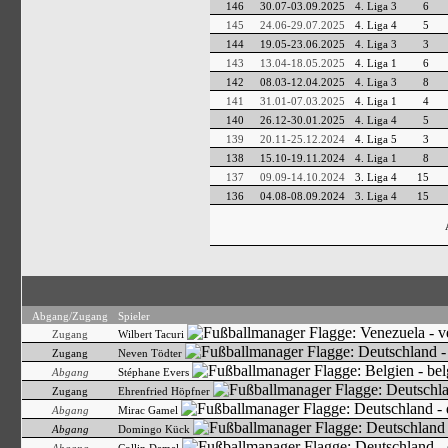
146
30.07-03.09.2025
4. Liga 3
6
145
24.06-29.07.2025
4. Liga 4
5
144
19.05-23.06.2025
4. Liga 3
3
143
13.04-18.05.2025
4. Liga 1
6
142
08.03-12.04.2025
4. Liga 3
8
141
31.01-07.03.2025
4. Liga 1
4
140
26.12-30.01.2025
4. Liga 4
5
139
20.11-25.12.2024
4. Liga 5
3
138
15.10-19.11.2024
4. Liga 1
8
137
09.09-14.10.2024
3. Liga 4
15
136
04.08-08.09.2024
3. Liga 4
15
Abgang/Zugang
Spieler
Zugang
Wilbert Tacuri
Zugang
Neven Tödter
Abgang
Stéphane Evers
Zugang
Ehrenfried Höpfner
Abgang
Mirac Gamel
Abgang
Domingo Kück