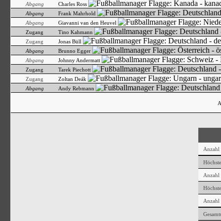
Abgang
Charles Ross
Abgang
Frank Mahrhold
Abgang
Giavanni van den Heuvel
Zugang
Tino Kahmann
Zugang
Jonas Büll
Abgang
Brunno Egger
Abgang
Johnny Andermatt
Zugang
Tarek Piechott
Zugang
Zoltan Deák
Abgang
Andy Rebmann
A
Anzahl 
Höchste
Anzahl
Höchste
Anzahl
Gesamt