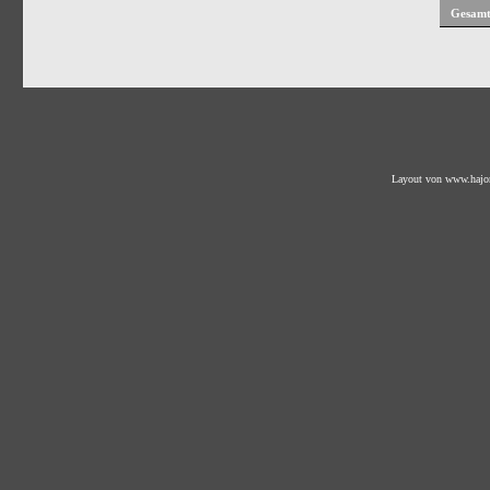
Gesamt
Layout von
www.hajo