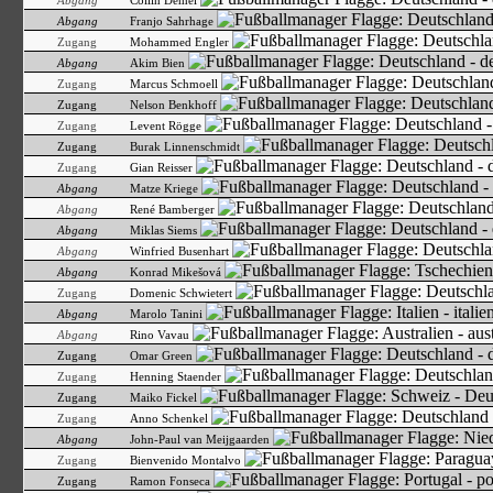
Abgang
Collin Demel
Abgang
Franjo Sahrhage
Zugang
Mohammed Engler
Abgang
Akim Bien
Zugang
Marcus Schmoell
Zugang
Nelson Benkhoff
Zugang
Levent Rögge
Zugang
Burak Linnenschmidt
Zugang
Gian Reisser
Abgang
Matze Kriege
Abgang
René Bamberger
Abgang
Miklas Siems
Abgang
Winfried Busenhart
Abgang
Konrad Mikešová
Zugang
Domenic Schwietert
Abgang
Marolo Tanini
Abgang
Rino Vavau
Zugang
Omar Green
Zugang
Henning Staender
Zugang
Maiko Fickel
Zugang
Anno Schenkel
Abgang
John-Paul van Meijgaarden
Zugang
Bienvenido Montalvo
Zugang
Ramon Fonseca