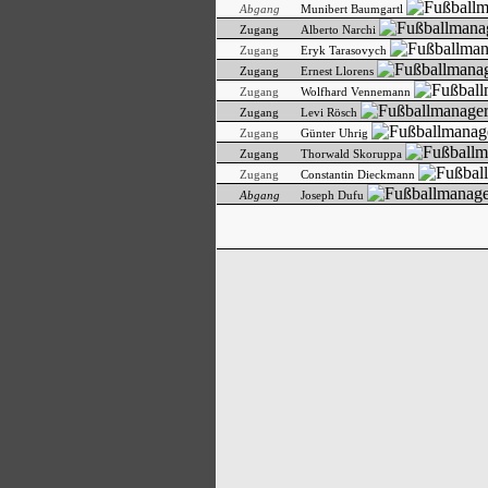
Abgang
Munibert Baumgartl
Zugang
Alberto Narchi
Zugang
Eryk Tarasovych
Zugang
Ernest Llorens
Zugang
Wolfhard Vennemann
Zugang
Levi Rösch
Zugang
Günter Uhrig
Zugang
Thorwald Skoruppa
Zugang
Constantin Dieckmann
Abgang
Joseph Dufu