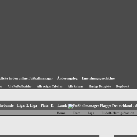
blicke in den online Fußballmanager
Änderungslog
Entstehungsgeschichte
en
Alle Fußballspieler
Alle ewigen Tabellen
Alle Saisons
Heutige Testspiele
Regelwerk
illerbande Liga: 2. Liga Platz: 11 Land:
Home
Team
Liga
Rudolf-Harbig-Stadion