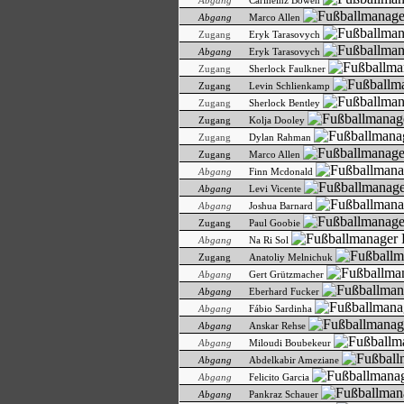
Abgang
Carlheinz Bowen
Abgang
Marco Allen
Zugang
Eryk Tarasovych
Abgang
Eryk Tarasovych
Zugang
Sherlock Faulkner
Zugang
Levin Schlienkamp
Zugang
Sherlock Bentley
Zugang
Kolja Dooley
Zugang
Dylan Rahman
Zugang
Marco Allen
Abgang
Finn Mcdonald
Abgang
Levi Vicente
Abgang
Joshua Barnard
Zugang
Paul Goobie
Abgang
Na Ri Sol
Zugang
Anatoliy Melnichuk
Abgang
Gert Grützmacher
Abgang
Eberhard Fucker
Abgang
Fábio Sardinha
Abgang
Anskar Rehse
Abgang
Miloudi Boubekeur
Abgang
Abdelkabir Ameziane
Abgang
Felicito Garcia
Abgang
Pankraz Schauer