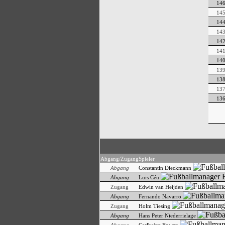
14
14
14
14
14
14
14
13
13
13
13
Abgang/Zugang
Spieler
Abgang
Constantin Dieckmann
Abgang
Luis Céu
Zugang
Edwin van Heijden
Abgang
Fernando Navarro
Zugang
Holm Tiesing
Abgang
Hans Peter Niederrielage