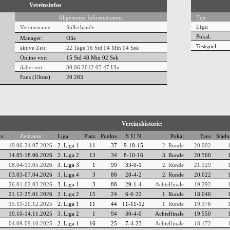
Vereinsinfos
Allgemeine Informationen:
Typ:
Liga:
Vereinsname:
Stillerbande
Pokal:
Manager:
Olie
Testspiel:
aktive Zeit:
22 Tage 16 Std 04 Min 04 Sek
Online vor:
15 Std 48 Min 03 Sek
dabei seit:
30.06.2012 05:47 Uhr
Fans (Ultras):
20.283
Vereinshistorie:
on
Zeitraum
Liga
Platz
Punkte
S
-
U
-
N
Pokal
Fans
Stadi
5
19.06-24.07.2026
2. Liga 1
11
37
9-10-15
2. Runde
20.002
4
14.05-18.06.2026
2. Liga 2
13
34
8-10-16
3. Runde
20.560
3
08.04-13.05.2026
3. Liga 3
1
99
33-0-1
2. Runde
21.329
2
03.03-07.04.2026
3. Liga 4
3
88
28-4-2
2. Runde
20.022
1
26.01-02.03.2026
3. Liga 1
3
88
29-1-4
Achtelfinale
19.292
0
21.12-25.01.2026
2. Liga 2
15
24
6-6-22
1. Runde
18.046
9
15.11-20.12.2025
2. Liga 1
11
44
11-11-12
1. Runde
19.376
8
10.10-14.11.2025
3. Liga 2
1
94
30-4-0
Achtelfinale
19.550
7
04.09-09.10.2025
2. Liga 1
16
25
7-4-23
Achtelfinale
18.172