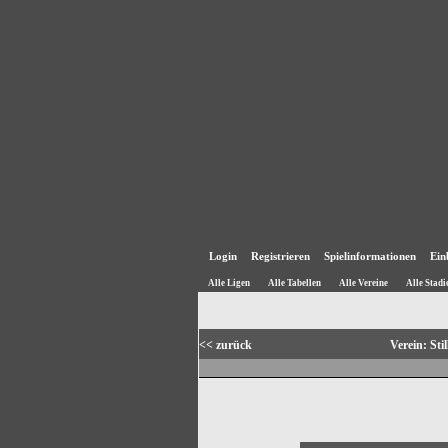
Login
Registrieren
Spielinformationen
Ein
Alle Ligen
Alle Tabellen
Alle Vereine
Alle Stadi
<< zurück
Verein: St