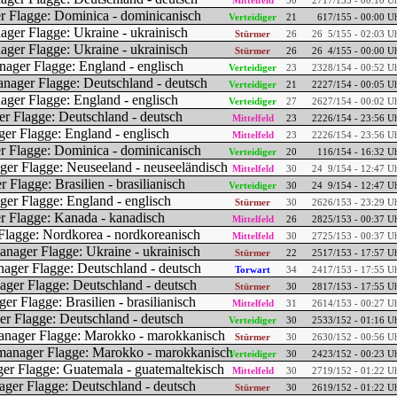
Mittelfeld
30
27
17/155 - 00:10 U
Verteidiger
21
6
17/155 - 00:00 U
Stürmer
26
26
5/155 - 02:03 U
Stürmer
26
26
4/155 - 00:00 U
Verteidiger
23
23
28/154 - 00:52 U
Verteidiger
21
22
27/154 - 00:05 U
Verteidiger
27
26
27/154 - 00:02 U
Mittelfeld
23
22
26/154 - 23:56 U
Mittelfeld
23
22
26/154 - 23:56 U
Verteidiger
20
1
16/154 - 16:32 U
Mittelfeld
30
24
9/154 - 12:47 U
Verteidiger
30
24
9/154 - 12:47 U
Stürmer
30
26
26/153 - 23:29 U
Mittelfeld
26
28
25/153 - 00:37 U
Mittelfeld
30
27
25/153 - 00:37 U
Stürmer
22
25
17/153 - 17:57 U
Torwart
34
24
17/153 - 17:55 U
Stürmer
30
28
17/153 - 17:55 U
Mittelfeld
31
26
14/153 - 00:27 U
Verteidiger
30
25
33/152 - 01:16 U
Stürmer
30
26
30/152 - 00:56 U
Verteidiger
30
24
23/152 - 00:23 U
Mittelfeld
30
27
19/152 - 01:22 U
Stürmer
30
26
19/152 - 01:22 U