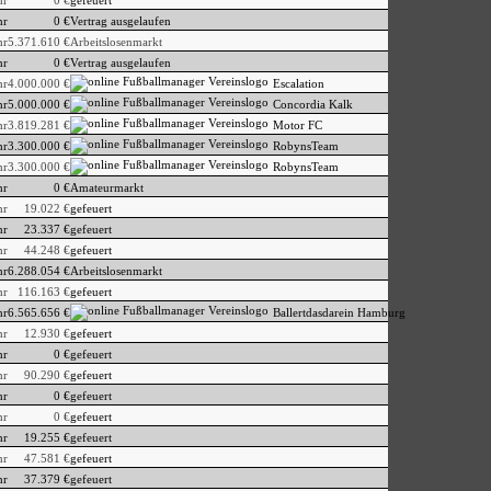
hr
0 €
gefeuert
hr
0 €
Vertrag ausgelaufen
hr
5.371.610 €
Arbeitslosenmarkt
hr
0 €
Vertrag ausgelaufen
hr
4.000.000 €
Escalation
hr
5.000.000 €
Concordia Kalk
hr
3.819.281 €
Motor FC
hr
3.300.000 €
RobynsTeam
hr
3.300.000 €
RobynsTeam
hr
0 €
Amateurmarkt
hr
19.022 €
gefeuert
hr
23.337 €
gefeuert
hr
44.248 €
gefeuert
hr
6.288.054 €
Arbeitslosenmarkt
hr
116.163 €
gefeuert
hr
6.565.656 €
Ballertdasdarein Hamburg
hr
12.930 €
gefeuert
hr
0 €
gefeuert
hr
90.290 €
gefeuert
hr
0 €
gefeuert
hr
0 €
gefeuert
hr
19.255 €
gefeuert
hr
47.581 €
gefeuert
hr
37.379 €
gefeuert