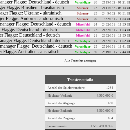
Verteidiger
28
21
19/152 - 01:21 U
Stürmer
22
21
11/152 - 08:14 U
Stürmer
23
24
9/152 - 00:51 U
Stürmer
20
19
32/151 - 11:54 U
Mittelfeld
24
24
32/151 - 11:53 U
Mittelfeld
22
21
32/151 - 11:53 U
Mittelfeld
21
20
32/151 - 11:53 U
Verteidiger
21
21
32/151 - 11:52 U
Verteidiger
25
25
26/151 - 11:41 U
Verteidiger
30
29
19/151 - 17:44 U
Alle Transfers anzeigen
Transferstatistik:
Anzahl der Spielertransfers:
1284
Höchster Verkauf:
4.500.000 €
Anzahl der Abgänge:
630
Höchster Einkauf:
8.500.000 €
Anzahl der Zugänge:
654
Gesamtumsatz:
1.550.491.074 €