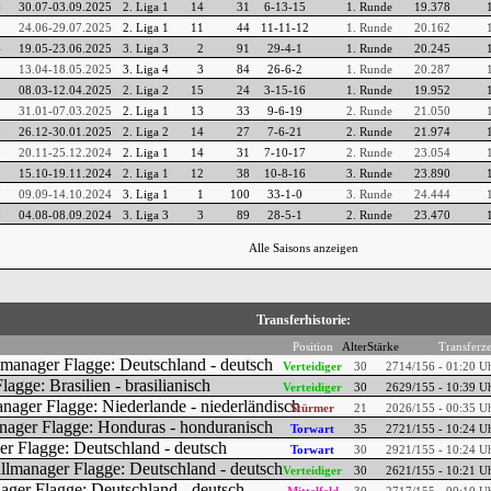
6
30.07-03.09.2025
2. Liga 1
14
31
6-13-15
1. Runde
19.378
5
24.06-29.07.2025
2. Liga 1
11
44
11-11-12
1. Runde
20.162
4
19.05-23.06.2025
3. Liga 3
2
91
29-4-1
1. Runde
20.245
3
13.04-18.05.2025
3. Liga 4
3
84
26-6-2
1. Runde
20.287
2
08.03-12.04.2025
2. Liga 2
15
24
3-15-16
1. Runde
19.952
1
31.01-07.03.2025
2. Liga 1
13
33
9-6-19
2. Runde
21.050
0
26.12-30.01.2025
2. Liga 2
14
27
7-6-21
2. Runde
21.974
9
20.11-25.12.2024
2. Liga 1
14
31
7-10-17
2. Runde
23.054
8
15.10-19.11.2024
2. Liga 1
12
38
10-8-16
3. Runde
23.890
7
09.09-14.10.2024
3. Liga 1
1
100
33-1-0
3. Runde
24.444
6
04.08-08.09.2024
3. Liga 3
3
89
28-5-1
2. Runde
23.470
Alle Saisons anzeigen
Transferhistorie:
Position
Alter
Stärke
Transferze
Verteidiger
30
27
14/156 - 01:20 U
Verteidiger
30
26
29/155 - 10:39 U
Stürmer
21
20
26/155 - 00:35 U
Torwart
35
27
21/155 - 10:24 U
Torwart
30
29
21/155 - 10:24 U
Verteidiger
30
26
21/155 - 10:21 U