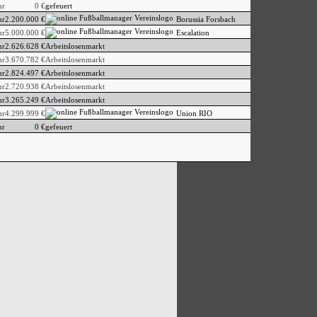
hr
0 €
gefeuert
hr
2.200.000 €
Borussia Forsbach
hr
5.000.000 €
Escalation
hr
2.626.628 €
Arbeitslosenmarkt
hr
3.670.782 €
Arbeitslosenmarkt
hr
2.824.497 €
Arbeitslosenmarkt
hr
2.720.938 €
Arbeitslosenmarkt
hr
3.265.249 €
Arbeitslosenmarkt
hr
4.299.999 €
Union RIO
hr
0 €
gefeuert