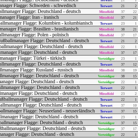
Torwart
21
1
Torwart
21
2
Mittelfeld
37
22
Mittelfeld
37
21
Torwart
23
1
Mittelfeld
38
21
Mittelfeld
37
17
Torwart
21
2
Mittelfeld
22
1
Mittelfeld
37
17
Verteidiger
23
1
Torwart
37
12
Mittelfeld
38
19
Verteidiger
38
15
Verteidiger
22
1
Torwart
22
1
Mittelfeld
23
2
Torwart
22
1
Torwart
37
10
Torwart
37
15
Torwart
23
1
Verteidiger
37
15
Verteidiger
37
17
Verteidiger
22
1