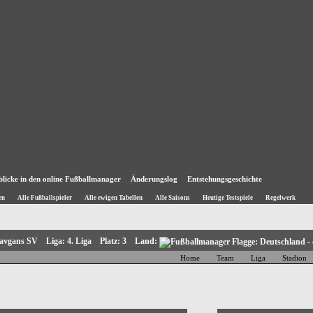
blicke in den online Fußballmanager
Änderungslog
Entstehungsgeschichte
en
Alle Fußballspieler
Alle ewigen Tabellen
Alle Saisons
Heutige Testspiele
Regelwerk
tavgans SV Liga: 4. Liga Platz: 3 Land:
Home
Team
Liga
Stadion