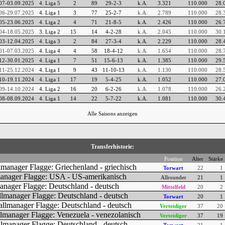
07-03.09.2025
4. Liga 5
2
89
29-2-3
k.A.
3.321
110.000
28.
06-29.07.2025
4. Liga 1
3
77
25-2-7
k.A.
2.789
110.000
28.
05-23.06.2025
4. Liga 2
4
71
21-8-5
k.A.
2.426
110.000
26.
04-18.05.2025
3. Liga 2
15
14
4-2-28
k.A.
2.045
110.000
30.
03-12.04.2025
4. Liga 3
2
84
27-3-4
k.A.
2.229
110.000
28.
01-07.03.2025
4. Liga 4
4
58
18-4-12
k.A.
1.654
110.000
28.
12-30.01.2025
4. Liga 1
7
51
15-6-13
k.A.
1.385
110.000
29.
11-25.12.2024
4. Liga 1
9
43
11-10-13
k.A.
1.130
110.000
28.
10-19.11.2024
4. Liga 1
17
19
5-4-25
k.A.
1.052
110.000
27.
09-14.10.2024
4. Liga 2
16
20
6-2-26
k.A.
1.078
110.000
26.
08-08.09.2024
4. Liga 1
14
22
5-7-22
k.A.
1.081
110.000
30.
Alle Saisons anzeigen
Transferhistorie:
Position
Alter
Stärke
Torwart
22
1
Allrounder
21
1
Mittelfeld
20
2
Torwart
20
1
Verteidiger
37
20
Verteidiger
37
19