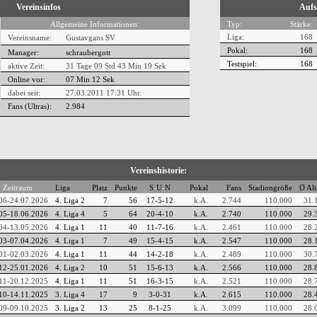
Vereinsinfos
Aufs
Allgemeine Informationen:
Typ:
Stärke:
Liga:
168
Vereinsname:
Gustavgans SV
Pokal:
168
Manager:
schraubergott
Testspiel:
168
aktive Zeit:
31 Tage 09 Std 43 Min 19 Sek
Online vor:
07 Min 13 Sek
dabei seit:
27.03.2011 17:31 Uhr.
Fans (Ultras):
2.984
Vereinshistorie:
Zeitraum
Liga
Platz
Punkte
S
-
U
-
N
Pokal
Fans
Stadiongröße
Ø Alt
06-24.07.2026
4. Liga 2
7
56
17-5-12
k.A.
2.744
110.000
31.
05-18.06.2026
4. Liga 4
5
64
20-4-10
k.A.
2.740
110.000
29.
04-13.05.2026
4. Liga 1
11
40
11-7-16
k.A.
2.461
110.000
28.
03-07.04.2026
4. Liga 1
7
49
15-4-15
k.A.
2.547
110.000
28.
01-02.03.2026
4. Liga 1
11
44
14-2-18
k.A.
2.489
110.000
30.
12-25.01.2026
4. Liga 2
10
51
15-6-13
k.A.
2.566
110.000
28.
11-20.12.2025
4. Liga 1
11
51
16-3-15
k.A.
2.521
110.000
28.
10-14.11.2025
3. Liga 4
17
9
3-0-31
k.A.
2.615
110.000
28.
09-09.10.2025
3. Liga 2
13
25
8-1-25
k.A.
3.099
110.000
28.