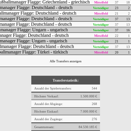
Mittelfeld
37
18
Verteidiger
23
2
Mittelfeld
21
2
Verteidiger
37
13
Verteidiger
37
13
Verteidiger
37
16
Mittelfeld
22
1
Verteidiger
21
1
Verteidiger
37
13
Mittelfeld
20
1
Alle Transfers anzeigen
Transferstatistik:
Anzahl der Spielertransfers:
544
Höchster Verkauf:
1.500.000 €
Anzahl der Abgänge:
268
Höchster Einkauf:
7.000.000 €
Anzahl der Zugänge:
276
Gesamtumsatz:
84.530.185 €