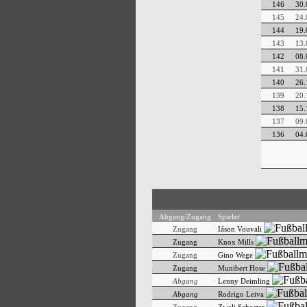
146
30.
145
24.
144
19.
143
13.
142
08.
141
31.
140
26.
139
20.
138
15.
137
09.
136
04.
Abgang/Zugang
Spieler
Zugang
Iáson Vouvali
Zugang
Knox Mills
Zugang
Gino Wege
Zugang
Munibert Hose
Abgang
Lenny Deimling
Abgang
Rodrigo Leiva