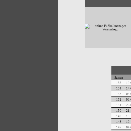
Saison
155
19.
154
14.
153
08.
152
03.
151
26.
150
21.
149
15.
148
10.
147
04.