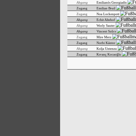
Abgang
Emilianós Georgiadis
Zugang
Emilian Bruil
Zugang
Noa Lockenpott
Abgang
Echit Altehof
Abgang
Worly Sauter
Abgang
Vincent Szűcs
Zugang
Mire Merz
Zugang
Norbi Kántor
Abgang
Kolja Untenzu
Zugang
Kıvanç Kocaoğlu