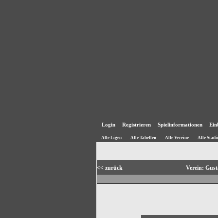
Login
Registrieren
Spielinformationen
Ein
Alle Ligen
Alle Tabellen
Alle Vereine
Alle Stadi
<< zurück
Verein: Gus