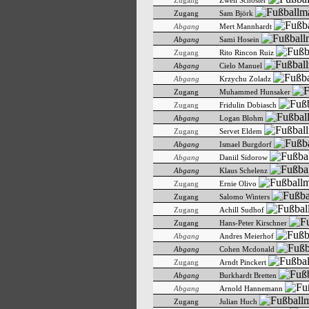
Zugang
Zweli Schoster
Zugang
Sam Björk
Abgang
Mert Mannhardt
Abgang
Sami Hosein
Zugang
Rito Rincon Ruiz
Abgang
Cielo Manuel
Abgang
Krzychu Zoladz
Zugang
Muhammed Hunsaker
Zugang
Fridulin Dobiasch
Abgang
Logan Blohm
Zugang
Servet Eldem
Abgang
Ismael Burgdorf
Abgang
Daniil Sidorow
Abgang
Klaus Schelenz
Zugang
Ernie Olivo
Zugang
Salomo Winters
Zugang
Achill Sudhof
Zugang
Hans-Peter Kirschner
Abgang
Andres Meierhof
Abgang
Cohen Mcdonald
Zugang
Arndt Pinckert
Abgang
Burkhardt Bretten
Abgang
Arnold Hannemann
Zugang
Julian Huch