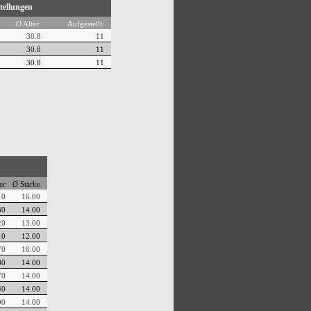
tellungen
Ø Alter:
Aufgestellt:
30.8
11
30.8
11
30.8
11
er
Ø Stärke
10
16.00
30
14.00
20
13.00
10
12.00
70
16.00
80
14.00
70
14.00
40
14.00
00
14.00