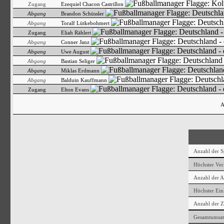
Zugang
Ezequiel Chacon Castrillon
Abgang
Brandon Schüssler
Abgang
Toralf Lütkebohmert
Zugang
Eliah Rählert
Abgang
Conner Janz
Abgang
Uwe August
Abgang
Bastian Seliger
Abgang
Miklas Erdmann
Abgang
Balduin Kauffmann
Zugang
Elton Evans
A
Anzahl der Sp
Höchster Ver
Anzahl der 
Höchster Ein
Anzahl der 
Gesamtumsat