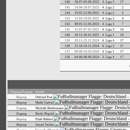
146
30.07-03.09.2025
3. Liga 3
17
145
24.06-29.07.2025
4. Liga 2
2
144
19.05-23.06.2025
4. Liga 2
3
143
13.04-18.05.2025
4. Liga 2
4
142
08.03-12.04.2025
4. Liga 3
7
141
31.01-07.03.2025
4. Liga 3
14
140
26.12-30.01.2025
4. Liga 1
18
139
20.11-25.12.2024
4. Liga 4
17
138
15.10-19.11.2024
4. Liga 2
17
137
09.09-14.10.2024
4. Liga 1
17
136
04.08-08.09.2024
3. Liga 4
17
Abgang/Zugang
Spieler
Abgang
Ottfried Post
Abgang
Malik Gabriel
Zugang
Michalk Biedermann
Zugang
Bardo Beguhl
Abgang
Eliah Rählert
Abgang
Ismael Sachse