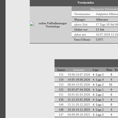
Vereinsinfos
Allgemeine Informatio
Vereinsname:
Aalglatten Alliter
Manager:
Alliterator
aktive Zeit:
17 Tage 18 Std 0
Online vor:
12 Sek
dabei seit:
16.07.2018 11:16
Fans (Ultras):
5.075
Saison
Zeitraum
Liga
Platz
Pu
155
19.06-24.07.2026
4. Liga 5
8
154
14.05-18.06.2026
4. Liga 4
4
153
08.04-13.05.2026
4. Liga 2
10
152
03.03-07.04.2026
4. Liga 1
6
151
26.01-02.03.2026
4. Liga 2
6
150
21.12-25.01.2026
4. Liga 3
4
149
15.11-20.12.2025
4. Liga 1
8
148
10.10-14.11.2025
4. Liga 2
4
147
04.09-09.10.2025
4. Liga 2
4