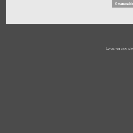
Gesamtsaldo
Layout von
www.hajo