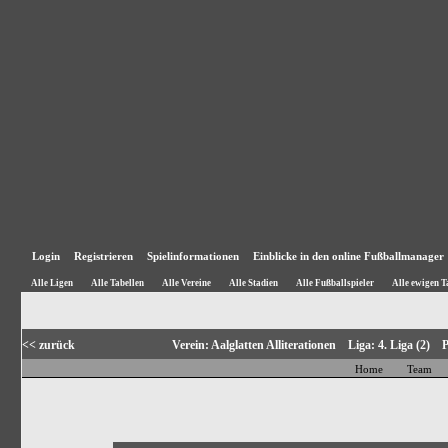
Login
Registrieren
Spielinformationen
Einblicke in den online Fußballmanager
Alle Ligen
Alle Tabellen
Alle Vereine
Alle Stadien
Alle Fußballspieler
Alle ewigen T
<< zurück
Verein: Aalglatten Alliterationen Liga: 4. Liga (2)
Home
Team