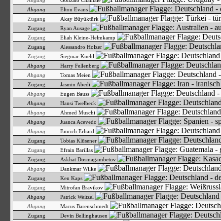
Abgang
Gonzalo Chamale
Abgang
Elton Evans
Zugang
Akay Büyüktürk
Zugang
Ryan Ausage
Zugang
Eliah Kleine-Helmkamp
Zugang
Alessandro Holzer
Zugang
Siegmar Kuehl
Abgang
Harry Fellenberg
Abgang
Tomas Meien
Zugang
Jasmin Abedi
Abgang
Eugen Bauss
Abgang
Hansi Twelbeck
Abgang
Ahmed Muschi
Abgang
Juanca Acevedo
Abgang
Emrich Erhard
Zugang
Tobias Klüsener
Zugang
Efrain Barillas
Zugang
Askhat Dosmagambetov
Abgang
Dankmar Wilke
Zugang
Ken Kaps
Zugang
Mitrofan Bravikov
Abgang
Patrick Weitzel
Abgang
Macus Barenschmedt
Zugang
Devin Bellinghausen