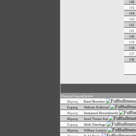
146
145
144
143
142
141
140
139
138
137
136
Abgang/Zugang
Spieler
Abgang
Karel Broecker
Zugang
Waltram Kußmaul
Abgang
Immanuel Herrenknecht
Abgang
Jared Tönies-Jost
Zugang
Alrik Osterhage
Abgang
William Lennon