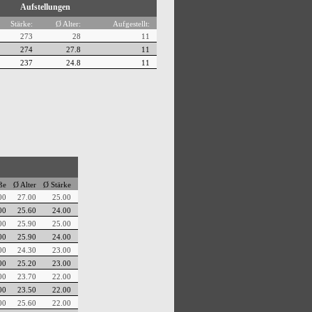
Aufstellungen
Stärke:
Ø Alter:
Aufgestellt:
273
28
11
274
27.8
11
237
24.8
11
ße
Ø Alter
Ø Stärke
00
27.00
25.00
00
25.60
24.00
00
25.90
25.00
00
25.90
24.00
00
24.30
23.00
00
25.20
23.00
00
23.70
22.00
00
23.50
22.00
00
25.60
22.00