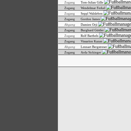
Zugang
Tom-Julian Gille
Zugang
Wendelmar Ferkel
Zugang
Seppl Walsleben
Zugang
Gordon James
Abgang
Damien Orji
Zugang
Burghard Güttler
Zugang
Rolf Barthels
Zugang
Vissaríon Kazan
Abgang
Lennart Bergstreser
Zugang
Arda Sickinger