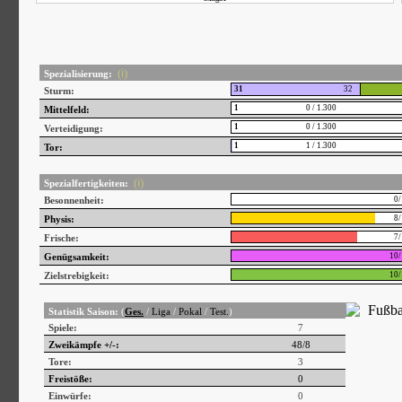
(ℹ)
Spezialisierung:
31
32
Sturm:
1
0 / 1.300
Mittelfeld:
1
0 / 1.300
Verteidigung:
1
1 / 1.300
Tor:
(ℹ)
Spezialfertigkeiten:
Besonnenheit:
0/
Physis:
8/
Frische:
7/
Genügsamkeit:
10/
Zielstrebigkeit:
10/
Statistik Saison:
(
Ges.
/
Liga
/
Pokal
/
Test.
)
Spiele:
7
Zweikämpfe +/-:
48
/
8
Tore:
3
Freistöße:
0
Einwürfe:
0