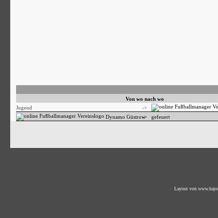
Von wo nach wo
Jugend
->
Dynamo Güstrow
->
gefeuert
Layout von
www.hajo