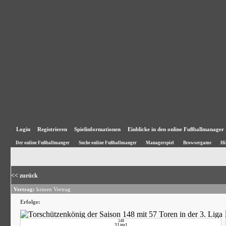
Login
Registrieren
Spielinformationen
Einblicke in den online Fußballmanager
Der online Fußballmanger
Suche online Fußballmanger
Managerspiel
Browsergame
Hi
<< zurück
Vertrag:
keinen Vertrag
Erfolge:
148
3. Liga 1