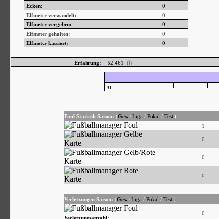
Ecken:
0
Elfmeter verwandelt:
0
Elfmeter vergeben:
0
Elfmeter gehalten:
0
Elfmeter kassiert:
0
(ℹ)
Erfahrung:
52.461
31
Foul Statistik Saison:
(
Ges.
/
Liga
/
Pokal
/
Test.
)
1
0
0
0
Verletzungen Saison:
(
Ges.
/
Liga
/
Pokal
/
Test.
)
0
Verletzungsanzahl: