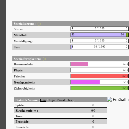
(ℹ)
Spezialisierung:
1
0 / 1.300
2
Sturm:
33
34
Mittelfeld:
1
0 / 1.300
2
Verteidigung:
1
30 / 1.300
2
Tor:
(ℹ)
Spezialfertigkeiten:
Besonnenheit:
3/10
Physis:
0/10
Frische:
10/10
Genügsamkeit:
5/10
Zielstrebigkeit:
10/10
Statistik Saison:
(
Ges.
/
Liga
/
Pokal
/
Test.
)
Spiele:
0
Zweikämpfe +/-:
0
/
0
Tore:
0
Freistöße:
0
Einwürfe:
0