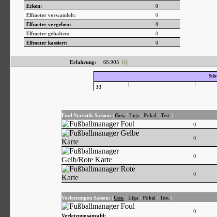
Ecken:
0
Elfmeter verwandelt:
0
Elfmeter vergeben:
0
Elfmeter gehalten:
0
Elfmeter kassiert:
0
(ℹ)
Erfahrung:
68.905
Stär
33
Foul Statistik Saison:
(
Ges.
/
Liga
/
Pokal
/
Test.
)
0
0
0
0
Verletzungen Saison:
(
Ges.
/
Liga
/
Pokal
/
Test.
)
0
Verletzungsanzahl: