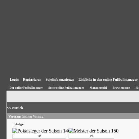
Login
Registrieren
Spielinformationen
Einblicke in den online Fußballmanager
Der online Fußballmanger
Suche online Fußballmanger
Managerspiel
Browsergame
Hi
<< zurück
Vertrag:
keinen Vertrag
Erfolge:
146
150