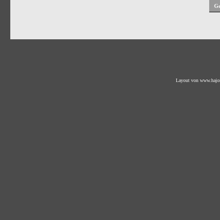
Ge
Layout von
www.hajo