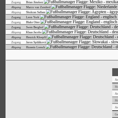
Zugang
Brian Jiménez
Abgang
Marco van Zunderd
Abgang
Shukran Sallam
Zugang
Leon York
Zugang
Blake Otter
Zugang
Swen Berghof
Abgang
Klaas Jacobs
Abgang
Henrick Kloepfil
Zugang
Jaron Spišáková
Abgang
Hussein Loesch
An
Hö
An
Hö
An
Ge