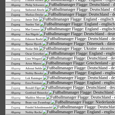
Abgang
Frankie Russell
Abgang
Philip Schweers
Zugang
Siebernd Aberle
Zugang
Markus Deicke
Zugang
Jamie Dale
Zugang
Stanley Tait
Zugang
Mat Connor
Abgang
Asa Hägele
Abgang
Edmont Roehl
Abgang
Bjarne Hjorth
Abgang
Nodar Bilk
Zugang
Oscar Crowther
Zugang
Lino Wiegard
Zugang
Arion Manos
Abgang
Adonai Stehle
Abgang
Nobby Brooks
Abgang
Luk Kaisinger
Abgang
Ezra Freeman
Zugang
Ronald Elget
Abgang
Gottfried Heinecke
Abgang
Maddox Meyran
Abgang
Bram van Zwambagt
Zugang
Friedel Scheidemandel
Abgang
Nobby Roche