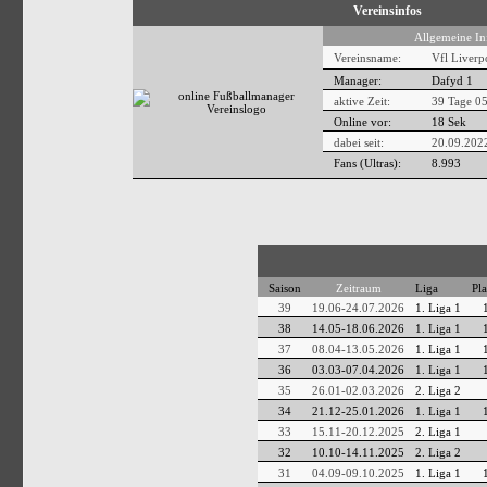
Vereinsinfos
Allgemeine In
Vereinsname:
Vfl Liverp
Manager:
Dafyd 1
aktive Zeit:
39 Tage 05
Online vor:
18 Sek
dabei seit:
20.09.202
Fans (Ultras):
8.993
Saison
Zeitraum
Liga
Pla
39
19.06-24.07.2026
1. Liga 1
38
14.05-18.06.2026
1. Liga 1
37
08.04-13.05.2026
1. Liga 1
36
03.03-07.04.2026
1. Liga 1
35
26.01-02.03.2026
2. Liga 2
34
21.12-25.01.2026
1. Liga 1
33
15.11-20.12.2025
2. Liga 1
32
10.10-14.11.2025
2. Liga 2
31
04.09-09.10.2025
1. Liga 1