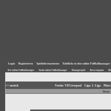
Login
Registrieren
Spielinformationen
Einblicke in den online Fußballmanager
Der online Fußballmanger
Suche online Fußballmanger
Managerspiel
Browsergame
Hi
<< zurück
Verein: Vfl Liverpool Liga: 1. Liga Plat
Home