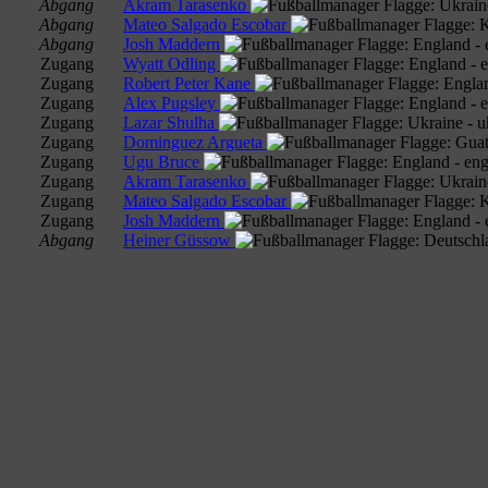
Abgang
Akram Tarasenko
Abgang
Mateo Salgado Escobar
Abgang
Josh Maddern
Zugang
Wyatt Odling
Zugang
Robert Peter Kane
Zugang
Alex Pugsley
Zugang
Lazar Shulha
Zugang
Dominguez Argueta
Zugang
Ugu Bruce
Zugang
Akram Tarasenko
Zugang
Mateo Salgado Escobar
Zugang
Josh Maddern
Abgang
Heiner Güssow