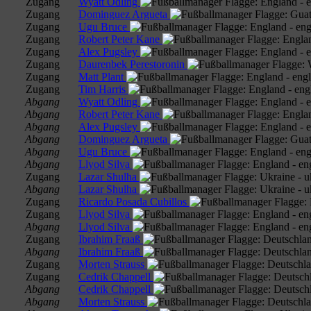
Zugang
Wyatt Odling
Zugang
Dominguez Argueta
Zugang
Ugu Bruce
Zugang
Robert Peter Kane
Zugang
Alex Pugsley
Zugang
Daurenbek Perestoronin
Zugang
Matt Plant
Zugang
Tim Harris
Abgang
Wyatt Odling
Abgang
Robert Peter Kane
Abgang
Alex Pugsley
Abgang
Dominguez Argueta
Abgang
Ugu Bruce
Abgang
Llyod Silva
Zugang
Lazar Shulha
Abgang
Lazar Shulha
Zugang
Ricardo Posada Cubillos
Zugang
Llyod Silva
Abgang
Llyod Silva
Zugang
Ibrahim Fraaß
Abgang
Ibrahim Fraaß
Zugang
Morten Strauss
Zugang
Cedrik Chappell
Abgang
Cedrik Chappell
Abgang
Morten Strauss