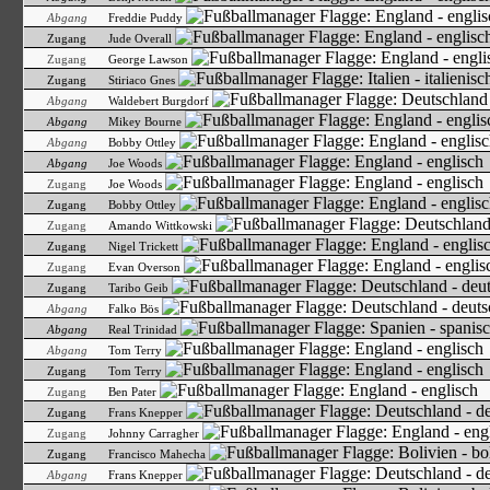
Abgang
Freddie Puddy
Zugang
Jude Overall
Zugang
George Lawson
Zugang
Stiriaco Gnes
Abgang
Waldebert Burgdorf
Abgang
Mikey Bourne
Abgang
Bobby Ottley
Abgang
Joe Woods
Zugang
Joe Woods
Zugang
Bobby Ottley
Zugang
Amando Wittkowski
Zugang
Nigel Trickett
Zugang
Evan Overson
Zugang
Taribo Geib
Abgang
Falko Bös
Abgang
Real Trinidad
Abgang
Tom Terry
Zugang
Tom Terry
Zugang
Ben Pater
Zugang
Frans Knepper
Zugang
Johnny Carragher
Zugang
Francisco Mahecha
Abgang
Frans Knepper