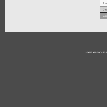
Anz
Ges
Ges
Layout von
www.hajo