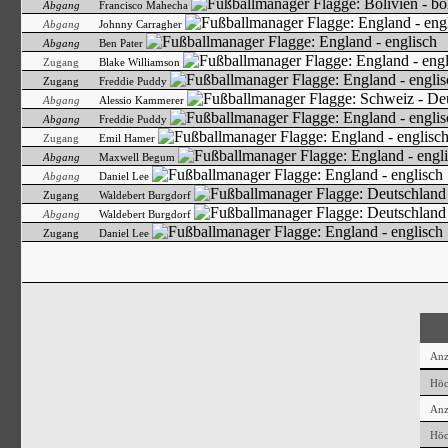
Abgang
Francisco Mahecha
Abgang
Johnny Carragher
Abgang
Ben Pater
Zugang
Blake Williamson
Zugang
Freddie Puddy
Abgang
Alessio Kammerer
Abgang
Freddie Puddy
Zugang
Emil Hamer
Abgang
Maxwell Begum
Abgang
Daniel Lee
Zugang
Waldebert Burgdorf
Abgang
Waldebert Burgdorf
Zugang
Daniel Lee
Anza
Höc
Anz
Höc