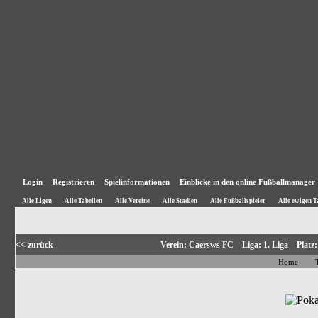
Login
Registrieren
Spielinformationen
Einblicke in den online Fußballmanager
Alle Ligen
Alle Tabellen
Alle Vereine
Alle Stadien
Alle Fußballspieler
Alle ewigen T
<< zurück
Verein: Caersws FC Liga: 1. Liga Plat
Home