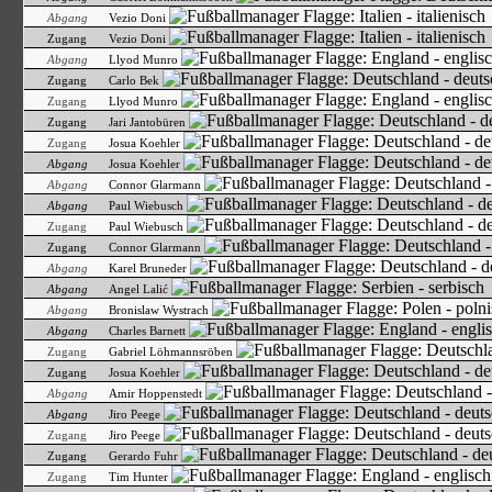
Abgang
Vezio Doni
Zugang
Vezio Doni
Abgang
Llyod Munro
Zugang
Carlo Bek
Zugang
Llyod Munro
Zugang
Jari Jantobüren
Zugang
Josua Koehler
Abgang
Josua Koehler
Abgang
Connor Glarmann
Abgang
Paul Wiebusch
Zugang
Paul Wiebusch
Zugang
Connor Glarmann
Abgang
Karel Bruneder
Abgang
Angel Lalić
Abgang
Bronislaw Wystrach
Abgang
Charles Barnett
Zugang
Gabriel Löhmannsröben
Zugang
Josua Koehler
Abgang
Amir Hoppenstedt
Abgang
Jiro Peege
Zugang
Jiro Peege
Zugang
Gerardo Fuhr
Zugang
Tim Hunter