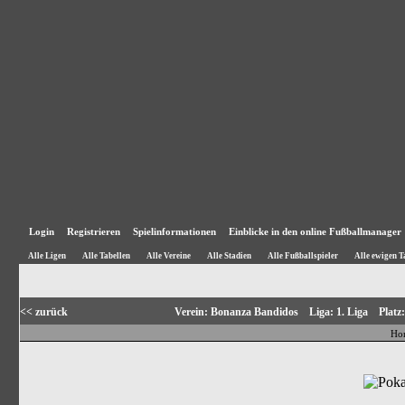
Login
Registrieren
Spielinformationen
Einblicke in den online Fußballmanager
Alle Ligen
Alle Tabellen
Alle Vereine
Alle Stadien
Alle Fußballspieler
Alle ewigen T
<< zurück
Verein: Bonanza Bandidos Liga: 1. Liga Plat
Ho