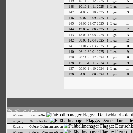
149
15.11-20.12.2025
1. Liga
15
148
10.10-14.11.2025
1. Liga
11
147
04.09-09.10.2025
1. Liga
9
146
30.07-03.09.2025
1. Liga
11
145
24.06-29.07.2025
1. Liga
11
144
19.05-23.06.2025
1. Liga
12
143
13.04-18.05.2025
1. Liga
13
142
08.03-12.04.2025
1. Liga
12
141
31.01-07.03.2025
1. Liga
10
140
26.12-30.01.2025
1. Liga
9
139
20.11-25.12.2024
1. Liga
9
138
15.10-19.11.2024
1. Liga
9
137
09.09-14.10.2024
1. Liga
11
136
04.08-08.09.2024
1. Liga
8
Abgang/Zugang
Spieler
Abgang
Diez Strübe
Zugang
Melek Kretzer
Zugang
Gabriel Löhmannsröben
Abgang
Gabriel Löhmannsröben