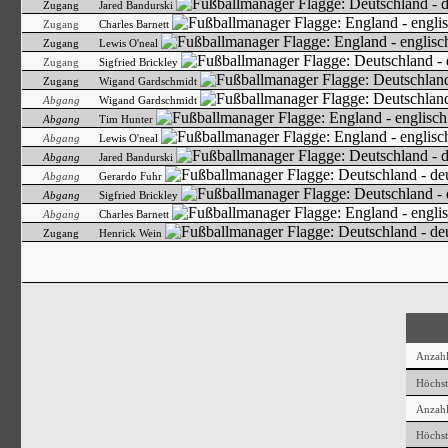
Zugang
Jared Bandurski
Zugang
Charles Barnett
Zugang
Lewis O'neal
Zugang
Sigfried Brickley
Zugang
Wigand Gardschmidt
Abgang
Wigand Gardschmidt
Abgang
Tim Hunter
Abgang
Lewis O'neal
Abgang
Jared Bandurski
Abgang
Gerardo Fuhr
Abgang
Sigfried Brickley
Abgang
Charles Barnett
Zugang
Henrick Wein
Anzahl 
Höchst
Anzahl
Höchst