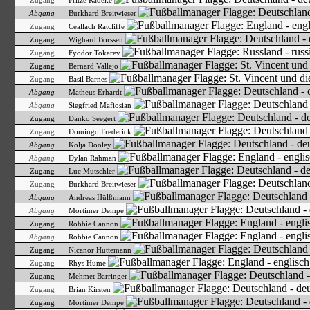
Zugang
Fritze Radeke
Abgang
Burkhard Breitwieser
Zugang
Ceallach Ratcliffe
Zugang
Wighard Borssen
Zugang
Fyodor Tokarev
Zugang
Bernard Vallejo
Zugang
Basil Barnes
Abgang
Matheus Erhardt
Abgang
Siegfried Mafiosian
Zugang
Danko Seegert
Zugang
Domingo Frederick
Abgang
Kolja Dooley
Abgang
Dylan Rahman
Zugang
Luc Mutschler
Zugang
Burkhard Breitwieser
Abgang
Andreas Hülßmann
Abgang
Mortimer Dempe
Zugang
Robbie Cannon
Abgang
Robbie Cannon
Zugang
Nicanor Hüttemann
Zugang
Rhys Hume
Zugang
Mehmet Barringer
Zugang
Brian Kirsten
Zugang
Mortimer Dempe