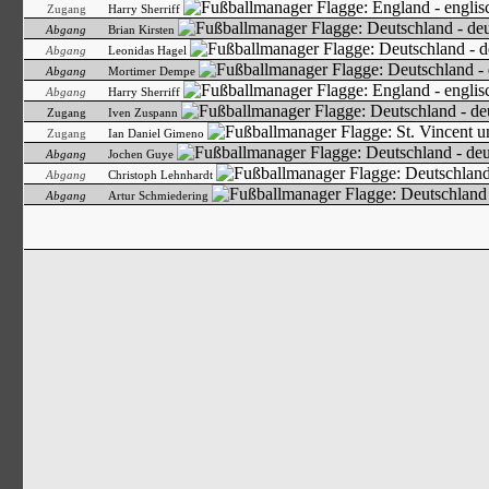
Zugang
Harry Sherriff
Abgang
Brian Kirsten
Abgang
Leonidas Hagel
Abgang
Mortimer Dempe
Abgang
Harry Sherriff
Zugang
Iven Zuspann
Zugang
Ian Daniel Gimeno
Abgang
Jochen Guye
Abgang
Christoph Lehnhardt
Abgang
Artur Schmiedering