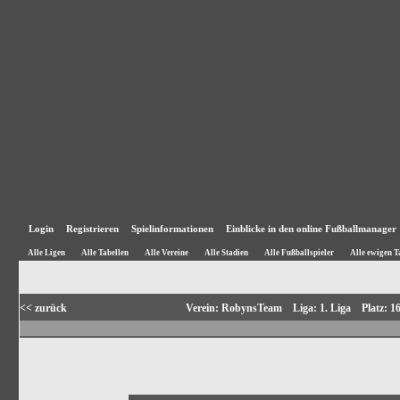
Login
Registrieren
Spielinformationen
Einblicke in den online Fußballmanager
Alle Ligen
Alle Tabellen
Alle Vereine
Alle Stadien
Alle Fußballspieler
Alle ewigen T
<< zurück
Verein: RobynsTeam Liga: 1. Liga Platz: