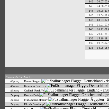
146
30.07-03.
145
24.06-29.
144
19.05-23.
143
13.04-18.
142
08.03-12.
141
31.01-07.
140
26.12-30.
139
20.11-25.
138
15.10-19.
137
09.09-14.
136
04.08-08.
Abgang/Zugang
Spieler
Abgang
Danko Seegert
Abgang
Domingo Frederick
Abgang
Ceallach Ratcliffe
Zugang
Danilos Peris
Zugang
Muhammad Elmasry
Zugang
Ullrich Bierdümpfl