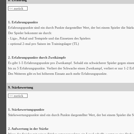
8. Erfahrung
<< zurück
1. Erfahrungspunkte
Erfahrungspunkte sind ein durch Punkte dargestellter Wert, der bei einem Spieler die Stär
Der Spieler bekommt sie durch:
- Liga-, Pokal und Testspiele und das Einsetzen des Spielers
- optional 2-mal pro Saison im Trainingslager (TL)
2. Erfahrungspunkte durch Zweikämpfe
Es gibt 1-5 Erfahrungspunkte pro Zweikampf. Sobald ein schwächerer Spieler gegen einen
bis zu 5 Erfahrungspunkte. Verliert der Schwache einen Zweikampf, verliert er nur 1-2 E
Des Weiteren gibt es bei höherem Einsatz auch mehr Erfahrungspunkte.
9. Stärkewertung
<< zurück
1. Stärkewertungspunkte
Stärkewertungspunkte sind ein durch Punkte dargestellter Wert, der bei einem Spieler die
2. Aufwertung in der Stärke