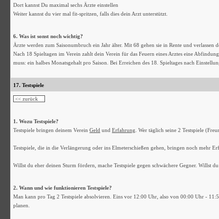
Dort kannst Du maximal sechs Ärzte einstellen
Weiter kannst du vier mal fit-spritzen, falls dies dein Arzt unterstützt.
6. Was ist sonst noch wichtig?
Ärzte werden zum Saisonumbruch ein Jahr älter. Mit 68 gehen sie in Rente und verlassen d
Nach 18 Spieltagen im Verein zahlt dein Verein für das Feuern eines Arztes eine Abfindung
muss: ein halbes Monatsgehalt pro Saison. Bei Erreichen des 18. Spieltages nach Einstellun
17. Testspiele
<< zurück
1. Wozu Testspiele?
Testspiele bringen deinem Verein
Geld
und
Erfahrung
. Wer täglich seine 2 Testspiele (Fr
Testspiele, die in die Verlängerung oder ins Elmeterschießen gehen, bringen noch mehr Er
Willst du eher deinen Sturm fördern, mache Testspiele gegen schwächere Gegner. Willst du
2. Wann und wie funktionieren Testspiele?
Man kann pro Tag 2 Testspiele absolvieren. Eins vor 12:00 Uhr, also von 00:00 Uhr - 11
planen.