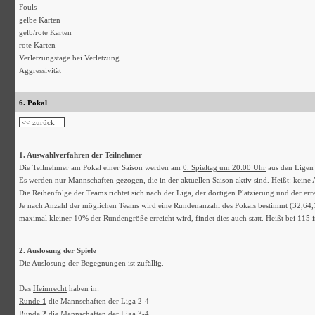
Fouls
gelbe Karten
gelb/rote Karten
rote Karten
Verletzungstage bei Verletzung
Aggressivität
6. Pokal
<< zurück
1. Auswahlverfahren der Teilnehmer
Die Teilnehmer am Pokal einer Saison werden am
0. Spieltag um 20:00 Uhr
aus den Ligen 
Es werden
nur
Mannschaften gezogen, die in der aktuellen Saison
aktiv
sind. Heißt: keine 
Die Reihenfolge der Teams richtet sich nach der Liga, der dortigen Platzierung und der err
Je nach Anzahl der möglichen Teams wird eine Rundenanzahl des Pokals bestimmt (32,6
maximal kleiner 10% der Rundengröße erreicht wird, findet dies auch statt. Heißt bei 1
2. Auslosung der Spiele
Die Auslosung der Begegnungen ist zufällig.
Das
Heimrecht
haben in:
Runde
1
die Mannschaften der Liga 2-4
Runde
2
die Mannschaften der Liga 3-4