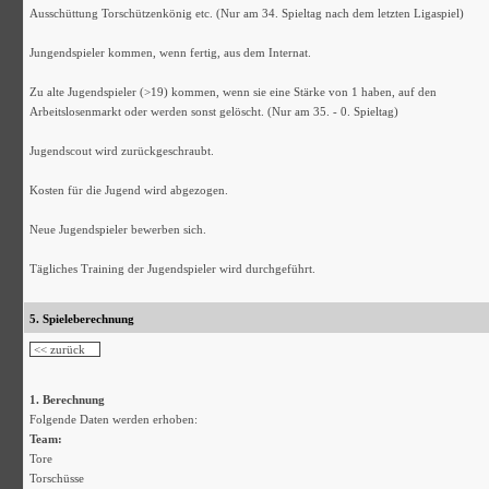
Ausschüttung Torschützenkönig etc. (Nur am 34. Spieltag nach dem letzten Ligaspiel)
Jungendspieler kommen, wenn fertig, aus dem Internat.
Zu alte Jugendspieler (>19) kommen, wenn sie eine Stärke von 1 haben, auf den
Arbeitslosenmarkt oder werden sonst gelöscht. (Nur am 35. - 0. Spieltag)
Jugendscout wird zurückgeschraubt.
Kosten für die Jugend wird abgezogen.
Neue Jugendspieler bewerben sich.
Tägliches Training der Jugendspieler wird durchgeführt.
5. Spieleberechnung
<< zurück
1. Berechnung
Folgende Daten werden erhoben:
Team:
Tore
Torschüsse