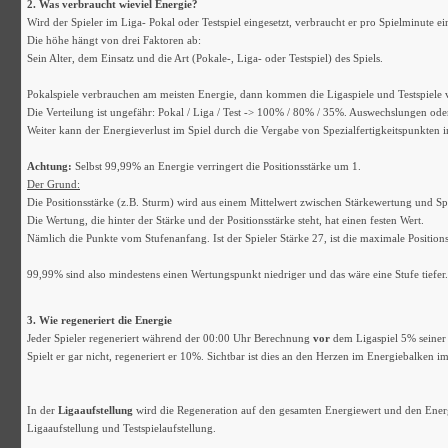
2. Was verbraucht wieviel Energie?
Wird der Spieler im Liga- Pokal oder Testspiel eingesetzt, verbraucht er pro Spielminute e
Die höhe hängt von drei Faktoren ab:
Sein Alter, dem Einsatz und die Art (Pokale-, Liga- oder Testspiel) des Spiels.
Pokalspiele verbrauchen am meisten Energie, dann kommen die Ligaspiele und Testspiele
Die Verteilung ist ungefähr: Pokal / Liga / Test -> 100% / 80% / 35%. Auswechslungen oder
Weiter kann der Energieverlust im Spiel durch die Vergabe von Spezialfertigkeitspunkten i
Achtung:
Selbst 99,99% an Energie verringert die Positionsstärke um 1.
Der Grund:
Die Positionsstärke (z.B. Sturm) wird aus einem Mittelwert zwischen Stärkewertung und Sp
Die Wertung, die hinter der Stärke und der Positionsstärke steht, hat einen festen Wert.
Nämlich die Punkte vom Stufenanfang. Ist der Spieler Stärke 27, ist die maximale Positions
99,99% sind also mindestens einen Wertungspunkt niedriger und das wäre eine Stufe tiefer.
3. Wie regeneriert die Energie
Jeder Spieler regeneriert während der 00:00 Uhr Berechnung
vor
dem Ligaspiel 5% seiner
Spielt er gar nicht, regeneriert er 10%. Sichtbar ist dies an den Herzen im Energiebalken 
In der
Ligaaufstellung
wird die Regeneration auf den gesamten Energiewert und den Energi
Ligaaufstellung und Testspielaufstellung.