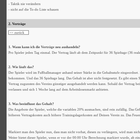
- Taktik nie verändern
- nicht auf die To-do Liste schauen
2. Verträge
<< zurück
1. Wann kann ich die Verträge neu aushandeln?
Pro Spieler jeden Tag einmal. Der Vertrag läuft ab dem Zeitpunkt für 36 Spieltage (36 rea
2. Wie läuft das?
Der Spieler wird im Fußballmanager anhand seiner Stärke in die Gehaltsstufe eingeordnet.
bekommen. Und das 36 Spieltage lang. Das Gehalt ist aber nicht festgesetzt. Es gibt einen 
Vertrag zugunsten des Vereins günstiger ausgehandelt werden kann. Sobald der Vertrag bei
verlassen und sich 1 Woche lang auf dem Arbeitslosenmarkt anbieten.
3. Was beeinflusst das Gehalt?
Die Angebote der Spieler, welche die variablen 20% ausmachen, sind rein zufällig. Das Geh
höheren Vertragskosten auch höhere Trainingslagerkosten auf Deinen Verein zu. Das Feuer
Markiert man den Spieler nun, dass man nicht vorhat, diesen zu verlängern, wird man nich
Weiter bietet dieser Spieler, wenn er vor der 00:00 Uhr Berechnung markiert wurde, ab eine