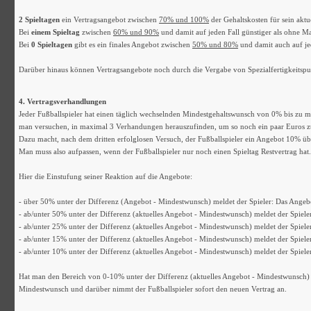
2 Spieltagen
ein Vertragsangebot zwischen
70% und 100%
der Gehaltskosten für sein aktue
Bei
einem Spieltag
zwischen
60% und 90%
und damit auf jeden Fall günstiger als ohne M
Bei
0 Spieltagen
gibt es ein finales Angebot zwischen
50% und 80%
und damit auch auf je
Darüber hinaus können Vertragsangebote noch durch die Vergabe von Spezialfertigkeitspu
4. Vertragsverhandlungen
Jeder Fußballspieler hat einen täglich wechselnden Mindestgehaltswunsch von 0% bis zu 
man versuchen, in maximal 3 Verhandungen herauszufinden, um so noch ein paar Euros zu 
Dazu macht, nach dem dritten erfolglosen Versuch, der Fußballspieler ein Angebot 10% 
Man muss also aufpassen, wenn der Fußballspieler nur noch einen Spieltag Restvertrag hat.
Hier die Einstufung seiner Reaktion auf die Angebote:
- über 50% unter der Differenz (Angebot - Mindestwunsch) meldet der Spieler: Das Angebot 
- ab/unter 50% unter der Differenz (aktuelles Angebot - Mindestwunsch) meldet der Spieler
- ab/unter 25% unter der Differenz (aktuelles Angebot - Mindestwunsch) meldet der Spiele
- ab/unter 15% unter der Differenz (aktuelles Angebot - Mindestwunsch) meldet der Spiele
- ab/unter 10% unter der Differenz (aktuelles Angebot - Mindestwunsch) meldet der Spieler
Hat man den Bereich von 0-10% unter der Differenz (aktuelles Angebot - Mindestwunsch) er
Mindestwunsch und darüber nimmt der Fußballspieler sofort den neuen Vertrag an.