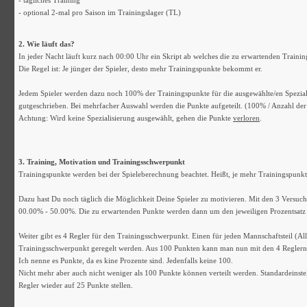
- tägliches Training
- optional 2-mal pro Saison im Trainingslager (TL)
2. Wie läuft das?
In jeder Nacht läuft kurz nach 00:00 Uhr ein Skript ab welches die zu erwartenden Trainin
Die Regel ist: Je jünger der Spieler, desto mehr Trainingspunkte bekommt er.
Jedem Spieler werden dazu noch 100% der Trainingspunkte für die ausgewählte/en Spezial
gutgeschrieben. Bei mehrfacher Auswahl werden die Punkte aufgeteilt. (100% / Anzahl der
Achtung: Wird keine Spezialisierung ausgewählt, gehen die Punkte
verloren
.
3. Training, Motivation und Trainingsschwerpunkt
Trainingspunkte werden bei der Spieleberechnung beachtet. Heißt, je mehr Trainingspunk
Dazu hast Du noch täglich die Möglichkeit Deine Spieler zu motivieren. Mit den 3 Versuch
00.00% - 50.00%. Die zu erwartenden Punkte werden dann um den jeweiligen Prozentsatz 
Weiter gibt es 4 Regler für den Trainingsschwerpunkt. Einen für jeden Mannschaftsteil (A
Trainingsschwerpunkt geregelt werden. Aus 100 Punkten kann man nun mit den 4 Reglern 
Ich nenne es Punkte, da es kine Prozente sind. Jedenfalls keine 100.
Nicht mehr aber auch nicht weniger als 100 Punkte können verteilt werden. Standardeinstel
Regler wieder auf 25 Punkte stellen.