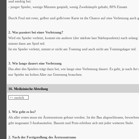
und niedrig bei:
- junger Spieler, wenige Minuten gespielt, wenig Zweikämpfe gehabt, 80% Einsatz
Durch Foul mit roter, gelber und gelb/roter Karte ist die Chance auf eine Verletzung auch g
2. Was passiert bei einer Verletzung?
Wird ein Spieler verletzt, kommt ein anderer (der stärkste laut Stärkepunkten) nach sol
nimmt dann am Spiel teil.
Ist ein Spieler verletzt, nimmt er nicht am Training und auch nicht am Trainingslager teil.
3. Wie lange dauert eine Verletzung
Das alter des Spielers trägt dazu bei, wie lange eine Verletzung dauert. Es geht, je nach 
nur Spieler im hohen Alter zur Genesung brauchen.
16. Medizinische Abteilung
<< zurück
1. Wie geht es los?
Als aller erstes muss ein Ärztezentrum gebaut werden. Ist der Bau abgeschlossen, bewerben 
gibt insgesamt 3 Ausbaustufen. Bauzeit und Preis erhöhen sich mit jeder weiteren Stufe.
2. Nach der Fertigstellung des Ärztezentrums