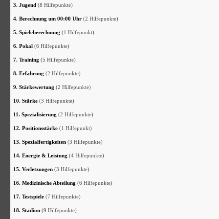
3. Jugend
(8 Hilfepunkte)
4. Berechnung um 00:00 Uhr
(2 Hilfepunkte)
5. Spieleberechnung
(1 Hilfepunkt)
6. Pokal
(6 Hilfepunkte)
7. Training
(5 Hilfepunkte)
8. Erfahrung
(2 Hilfepunkte)
9. Stärkewertung
(2 Hilfepunkte)
10. Stärke
(3 Hilfepunkte)
11. Spezialisierung
(2 Hilfepunkte)
12. Positionsstärke
(1 Hilfepunkt)
13. Spezialfertigkeiten
(3 Hilfepunkte)
14. Energie & Leistung
(4 Hilfepunkte)
15. Verletzungen
(3 Hilfepunkte)
16. Medizinische Abteilung
(6 Hilfepunkte)
17. Testspiele
(7 Hilfepunkte)
18. Stadion
(9 Hilfepunkte)