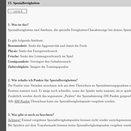
13. Spezialfertigkeiten
<< zurück
1. Was ist das?
Spezialfertigkeiten sind Attribute, die spezielle Fertigkeiten/Charakterzüge bei deinen Spi
Es gibt folgende Attribute:
Besonnenheit:
Senkt die Aggressivität und damit die Fouls
Physis:
Senkt den Energieverbrauch
Frische:
Senkt den Leistungsverbrauch im Spiel
Genügsamkeit:
Verringert den Gehaltswunsch
Zielstrebigkeit:
Steigert die Trainingspunkte
2. Wie erhalte ich Punkte für Spezialfertigkeiten?
Die Punkte zum Verteilen errechnen sich aus dem Überschuss an Spezialisierungspunkten zu
Position trainiert wird. Er steigt noch schneller, wenn der Spieler mehr trainiert, als er sp
Zusätzlich werden durch das sogenannte „Pushen“ der Spezialisierung 200 Punkte gutgesc
Alle
400 Punkte
Überschuss kann ein Spezialfertigkeitspunkt vergeben werden.
3. Was gibt es noch zu beachten?
Achtung!
Einmal vergebene Spezialfertigkeitspunkte können nicht wieder zurückgenomme
Bei Spielern auf dem Transfermarkt können keine Spezialfertigkeitspunkte vergeben werd