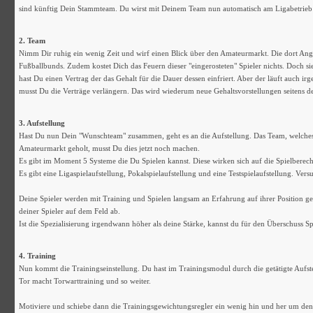
sind künftig Dein Stammteam. Du wirst mit Deinem Team nun automatisch am Ligabetrieb 
2. Team
Nimm Dir ruhig ein wenig Zeit und wirf einen Blick über den Amateurmarkt. Die dort Angeb
Fußballbunds. Zudem kostet Dich das Feuern dieser "eingerosteten" Spieler nichts. Doch sie
hast Du einen Vertrag der das Gehalt für die Dauer dessen einfriert. Aber der läuft auch ir
musst Du die Verträge verlängern. Das wird wiederum neue Gehaltsvorstellungen seitens de
3. Aufstellung
Hast Du nun Dein "Wunschteam" zusammen, geht es an die Aufstellung. Das Team, welches
Amateurmarkt geholt, musst Du dies jetzt noch machen.
Es gibt im Moment 5 Systeme die Du Spielen kannst. Diese wirken sich auf die Spielberech
Es gibt eine Ligaspielaufstellung, Pokalspielaufstellung und eine Testspielaufstellung. Vers
Deine Spieler werden mit Training und Spielen langsam an Erfahrung auf ihrer Position gewi
deiner Spieler auf dem Feld ab.
Ist die Spezialisierung irgendwann höher als deine Stärke, kannst du für den Überschuss Sp
4. Training
Nun kommt die Trainingseinstellung. Du hast im Trainingsmodul durch die getätigte Aufstel
Tor macht Torwarttraining und so weiter.
Motiviere und schiebe dann die Trainingsgewichtungsregler ein wenig hin und her um den