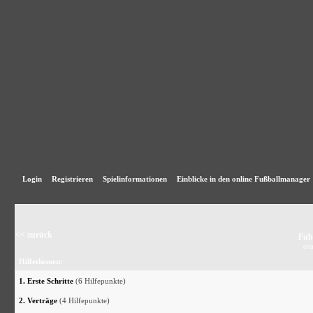
Login
Registrieren
Spielinformationen
Einblicke in den online Fußballmanager
<< zurück
Fub
(st
Hilfethemen:
1. Erste Schritte
(6 Hilfepunkte)
2. Verträge
(4 Hilfepunkte)