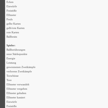
Ecken
Einwürfe
Freistöße
Elfmeter
Fouls
gelbe Karten
gelb/rote Karten
rote Karten
Ballbesitz
Spieler:
Ballberührungen
neue Stärkepunkte
Energie
Leistung
gewonnenen Zweikämpfe
verlorene Zweikämpfe
Torschüsse
Tore
Elfmeter verwandelt
Elfmeter vergeben
Elfmeter gehalten
Elfmeter kassiert
Einwürfe
Freistöße