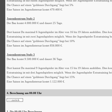
Extratraining ist mit einem Jugendspieler möglich. Wenn der Jugendspieler Extratraini
Die Chance auf einen "goldenen Durchgang" liegt bei 5%
Eine Saison im Jugendinternat kostet 479.400 €.
Jugendzentrum Stufe 2
Der Bau kostet 4.000.000 € und dauert 25 Tage.
Dort kannst Du maximal 6 Jugendspieler im Alter von 16 bis 19 Jahren ausbilden. Dies kos
Extratraining ist mit zwei Jugendspielern möglich. Wenn der Jugendspieler Extratraini
Die Chance auf einen "goldenen Durchgang" liegt bei 10%
Eine Saison im Jugendinternat kostet 856.800 €.
Jugendzentrum Stufe 3
Der Bau kostet 9.500.000 € und dauert 36 Tage.
Dort kannst Du maximal 9 Jugendspieler im Alter von 15 bis 19 Jahren ausbilden. Dies kos
Extratraining ist mit drei Jugendspielern möglich. Wenn der Jugendspieler Extratrainin
Die Chance auf einen "goldenen Durchgang" liegt bei 15%
Eine Saison im Jugendinternat kostet 1.122.000 €.
4. Berechnung um 00:00 Uhr
<< zurück
1. Die 00:00 Uhr Berechnung