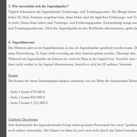
3. Wie entwickeln sich die Jugendspieler?
Täglich bekommen die Jugendspieler Erfahrungs- und Trainingspunkte. Die Menge dieser Pu
höher Du Dein Zentrum ausgebaut hast, desto höher sind die täglichen Erfahrungs- und Tra
Je mehr Talent desto höher sind Trainings- und Erfahrungspunkte. Extratraining bringt 
und Trainingspunkte aus. Wird der Jugendspieler in den Profikader übernommen, spielt das
4. Jugendinternat
Des Weiteren gibt es ein Jugendinternat, in das ein Jugendspieler geschickt werden kann. D
seine Entwicklung. Er kann nicht vorzeitig aus dem Internat geholt werden. Überlege also, o
Während ein Jugendspieler im Internat ist, wird ein Platz in der Jugend frei. Vorsicht, a
dann nicht wieder in die Jugend übernommen, bewirbt er sich bei 10 anderen Vereinen.
Kosten
Die Kosten für einen Internatsplatz hängen wiederum von der Höhe der Ausbaustufe Dein
- Stufe 1 kostet 479.400 €
- Stufe 2 kostet 856.800 €
- Stufe 3 kostet 1.122.000 €
Goldener Durchgang
Jede Ausbaustufe des Jugendzentrums bringt einen gewissen Prozentsatz für einen "golden
noch stärker entwickeln. Die Chance ist dabei fix und wird nicht durch das Talent beeinflus