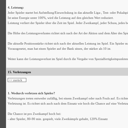
4. Leistung:
Jeder Spieler startet bei Aufstellung/Einwechslung in das aktuelle Liga-, Test- oder Pokals
Ist seine Energie unter 100%, wird die Leistung auf den gleichen Wert reduziert.
Leistung verliert der Spieler über die Zeit im Spiel. Jeder Zweikampf, jeder Schuss, jedes 
Die Höhe des Leistungsverlustes richtet sich nach der Art der Aktion und dem Alter des Spi
Die aktuelle Positionsstärke richtet sich nach der aktuellen Leistung im Spiel. Ein Spieler
Vorausgesetzt, man hat einen Spieler auf der Bank sitzen, der stärker als 10 ist.
Weiter kann der Leistungsverlust im Spiel durch die Vergabe von Spezialfertigkeitspunkten
15. Verletzungen
<< zurück
1. Wodurch verletzen sich Spieler?
Verletzungen treten entweder zufällig, bei einem Zweikampf oder nach Fouls auf. Es richt
Verletzung ist. Es richtet sich auch nach dem Einsatz wie hoch die Chance auf eine Verletz
Die Chance ist pro Zweikampf hoch bei:
- alter Spieler, 80-90 min. gespielt, viele Zweikämpfe gehabt, 120% Einsatz