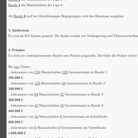
Runde
3
die Mannschaften der Liga 4
Ab
Runde
4
und bei Gleichklassigen Begegnungen wird das Heimteam ausgelost.
3. Spielsystem
Es wird im KO-System gespielt. Die Spiele werden mit Verlängerung und Elfmeterschießen 
4. Prämien
Es wird pro weitergekommene Runde eine Prämie ausgezahlt. Die Höhe der Prämie richtet
Bei
xxx
Teams...
...bekommen von
256
Mannschaften
128
Gewinnerteams in Runde 1:
300.000 €
...bekommen von
128
Mannschaften
64
Gewinnerteams in Runde 2:
340.000 €
...bekommen von
64
Mannschaften
32
Gewinnerteams in Runde 3:
380.000 €
...bekommen von
32
Mannschaften
16
Gewinnerteams in Runde 4:
440.000 €
...bekommen von
16
Mannschaften
8
Gewinnerteams im Achtelfinale:
800.000 €
...bekommen von
8
Mannschaften
4
Gewinnerteams im Viertelfinale:
1.000.000 €