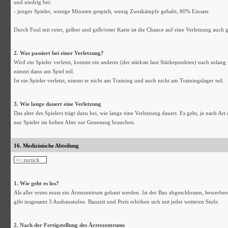
und niedrig bei:
- junger Spieler, wenige Minuten gespielt, wenig Zweikämpfe gehabt, 80% Einsatz
Durch Foul mit roter, gelber und gelb/roter Karte ist die Chance auf eine Verletzung auch g
2. Was passiert bei einer Verletzung?
Wird ein Spieler verletzt, kommt ein anderer (der stärkste laut Stärkepunkten) nach sol
nimmt dann am Spiel teil.
Ist ein Spieler verletzt, nimmt er nicht am Training und auch nicht am Trainingslager teil.
3. Wie lange dauert eine Verletzung
Das alter des Spielers trägt dazu bei, wie lange eine Verletzung dauert. Es geht, je nach 
nur Spieler im hohen Alter zur Genesung brauchen.
16. Medizinische Abteilung
<< zurück
1. Wie geht es los?
Als aller erstes muss ein Ärztezentrum gebaut werden. Ist der Bau abgeschlossen, bewerben 
gibt insgesamt 3 Ausbaustufen. Bauzeit und Preis erhöhen sich mit jeder weiteren Stufe.
2. Nach der Fertigstellung des Ärztezentrums