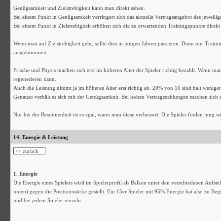
Genügsamkeit und Zielstrebigkeit kann man direkt sehen.
Bei einem Punkt in Genügsamkeit verringert sich das aktuelle Vertragsangebot des jeweili
Bei einem Punkt in Zielstrebigkeit erhöhen sich die zu erwartenden Trainingspunkte direk
Wenn man auf Zielstrebigkeit geht, sollte dies in jungen Jahren passieren. Denn nur Traini
ausgenommen.
Frische und Physis machen sich erst im höheren Alter der Spieler richtig bezahlt. Wenn m
regenerieren kann.
Auch die Leistung nimmt ja im höheren Alter erst richtig ab. 20% von 10 sind halt weniger
Genauso verhält es sich mit der Genügsamkeit. Bei hohen Vertragszahlungen machen sich 
Nur bei der Besonnenheit ist es egal, wann man diese verbessert. Die Spieler foulen jung w
14. Energie & Leistung
<< zurück
1. Energie
Die Energie eines Spielers wird im Spielerprofil als Balken unter den verschiedenen Aufste
unten) gegen die Positionsstärke gestellt. Ein 15er Spieler mit 95% Energie hat also zu Beg
und bei jedem Spieler einzeln.