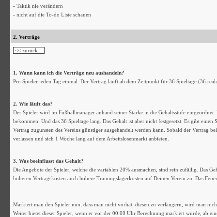
- Taktik nie verändern
- nicht auf die To-do Liste schauen
2. Verträge
<< zurück
1. Wann kann ich die Verträge neu aushandeln?
Pro Spieler jeden Tag einmal. Der Vertrag läuft ab dem Zeitpunkt für 36 Spieltage (36 rea
2. Wie läuft das?
Der Spieler wird im Fußballmanager anhand seiner Stärke in die Gehaltsstufe eingeordnet.
bekommen. Und das 36 Spieltage lang. Das Gehalt ist aber nicht festgesetzt. Es gibt einen 
Vertrag zugunsten des Vereins günstiger ausgehandelt werden kann. Sobald der Vertrag bei
verlassen und sich 1 Woche lang auf dem Arbeitslosenmarkt anbieten.
3. Was beeinflusst das Gehalt?
Die Angebote der Spieler, welche die variablen 20% ausmachen, sind rein zufällig. Das Geh
höheren Vertragskosten auch höhere Trainingslagerkosten auf Deinen Verein zu. Das Feuer
Markiert man den Spieler nun, dass man nicht vorhat, diesen zu verlängern, wird man nich
Weiter bietet dieser Spieler, wenn er vor der 00:00 Uhr Berechnung markiert wurde, ab eine