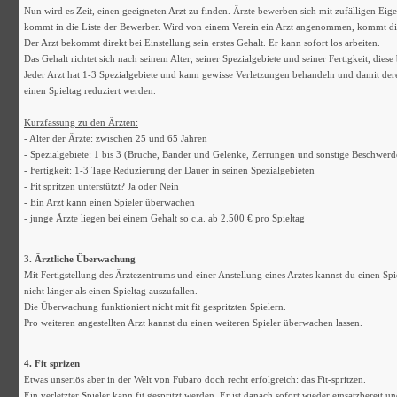
Nun wird es Zeit, einen geeigneten Arzt zu finden. Ärzte bewerben sich mit zufälligen Eig
kommt in die Liste der Bewerber. Wird von einem Verein ein Arzt angenommen, kommt di
Der Arzt bekommt direkt bei Einstellung sein erstes Gehalt. Er kann sofort los arbeiten.
Das Gehalt richtet sich nach seinem Alter, seiner Spezialgebiete und seiner Fertigkeit, die
Jeder Arzt hat 1-3 Spezialgebiete und kann gewisse Verletzungen behandeln und damit der
einen Spieltag reduziert werden.
Kurzfassung zu den Ärzten:
- Alter der Ärzte: zwischen 25 und 65 Jahren
- Spezialgebiete: 1 bis 3 (Brüche, Bänder und Gelenke, Zerrungen und sonstige Beschwerd
- Fertigkeit: 1-3 Tage Reduzierung der Dauer in seinen Spezialgebieten
- Fit spritzen unterstützt? Ja oder Nein
- Ein Arzt kann einen Spieler überwachen
- junge Ärzte liegen bei einem Gehalt so c.a. ab 2.500 € pro Spieltag
3. Ärztliche Überwachung
Mit Fertigstellung des Ärztezentrums und einer Anstellung eines Arztes kannst du einen Spi
nicht länger als einen Spieltag auszufallen.
Die Überwachung funktioniert nicht mit fit gespritzten Spielern.
Pro weiteren angestellten Arzt kannst du einen weiteren Spieler überwachen lassen.
4. Fit sprizen
Etwas unseriös aber in der Welt von Fubaro doch recht erfolgreich: das Fit-spritzen.
Ein verletzter Spieler kann fit gespritzt werden. Er ist danach sofort wieder einsatzbereit und