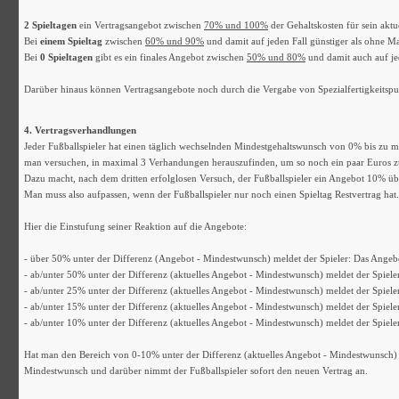
2 Spieltagen
ein Vertragsangebot zwischen
70% und 100%
der Gehaltskosten für sein aktue
Bei
einem Spieltag
zwischen
60% und 90%
und damit auf jeden Fall günstiger als ohne M
Bei
0 Spieltagen
gibt es ein finales Angebot zwischen
50% und 80%
und damit auch auf je
Darüber hinaus können Vertragsangebote noch durch die Vergabe von Spezialfertigkeitspu
4. Vertragsverhandlungen
Jeder Fußballspieler hat einen täglich wechselnden Mindestgehaltswunsch von 0% bis zu 
man versuchen, in maximal 3 Verhandungen herauszufinden, um so noch ein paar Euros zu 
Dazu macht, nach dem dritten erfolglosen Versuch, der Fußballspieler ein Angebot 10% 
Man muss also aufpassen, wenn der Fußballspieler nur noch einen Spieltag Restvertrag hat.
Hier die Einstufung seiner Reaktion auf die Angebote:
- über 50% unter der Differenz (Angebot - Mindestwunsch) meldet der Spieler: Das Angebot 
- ab/unter 50% unter der Differenz (aktuelles Angebot - Mindestwunsch) meldet der Spieler
- ab/unter 25% unter der Differenz (aktuelles Angebot - Mindestwunsch) meldet der Spiele
- ab/unter 15% unter der Differenz (aktuelles Angebot - Mindestwunsch) meldet der Spiele
- ab/unter 10% unter der Differenz (aktuelles Angebot - Mindestwunsch) meldet der Spieler
Hat man den Bereich von 0-10% unter der Differenz (aktuelles Angebot - Mindestwunsch) er
Mindestwunsch und darüber nimmt der Fußballspieler sofort den neuen Vertrag an.