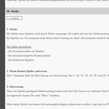
Wenn der Spieler mit seinen Stärkewertungspunkten ein Level schafft, wertet er eine Stufe a
10. Stärke
<< zurück
1. Stärke
Die Stärke eines Spielers wird durch Stufen angezeigt. Sie ergibt sich aus der Stärkewertun
des Spielers an. Sie bestimmt nicht direkt seine Leistung im Spiel. Das bestimmt nämlich die
Die Stärke beeinflusst:
- die Zuschauerzahlen im Stadion
- die maximal mögliche Positionsstärke
- das Gehalt des Spielers
2. Wann können Spieler aufwerten
Alle 5 Spieltage läuft die Berechnung zur Aufwertung. Am 5. 10. 15. 20. 25. 30. und 35. Sp
3. Aufwertung
Wenn ein Spieler genügend Stärkewertung besitzt und über die Grenze zur nächsten Stufe hin
Levelgrenzen kannst Du unter "Büro" einsehen.
Wenn deine Spieler im letzten Aufwertungsdurchgang aufgewertet wurden, zeigt dies ein