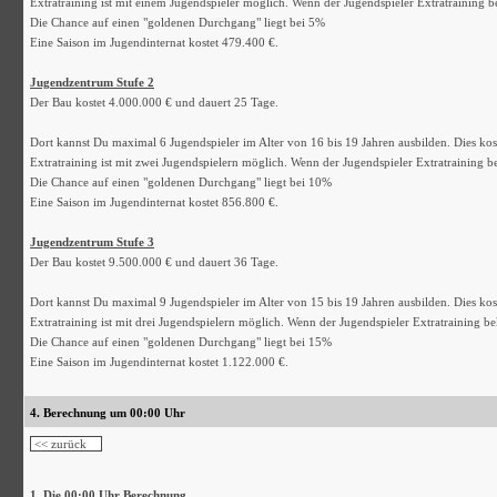
Extratraining ist mit einem Jugendspieler möglich. Wenn der Jugendspieler Extratraini
Die Chance auf einen "goldenen Durchgang" liegt bei 5%
Eine Saison im Jugendinternat kostet 479.400 €.
Jugendzentrum Stufe 2
Der Bau kostet 4.000.000 € und dauert 25 Tage.
Dort kannst Du maximal 6 Jugendspieler im Alter von 16 bis 19 Jahren ausbilden. Dies kos
Extratraining ist mit zwei Jugendspielern möglich. Wenn der Jugendspieler Extratraini
Die Chance auf einen "goldenen Durchgang" liegt bei 10%
Eine Saison im Jugendinternat kostet 856.800 €.
Jugendzentrum Stufe 3
Der Bau kostet 9.500.000 € und dauert 36 Tage.
Dort kannst Du maximal 9 Jugendspieler im Alter von 15 bis 19 Jahren ausbilden. Dies kos
Extratraining ist mit drei Jugendspielern möglich. Wenn der Jugendspieler Extratrainin
Die Chance auf einen "goldenen Durchgang" liegt bei 15%
Eine Saison im Jugendinternat kostet 1.122.000 €.
4. Berechnung um 00:00 Uhr
<< zurück
1. Die 00:00 Uhr Berechnung