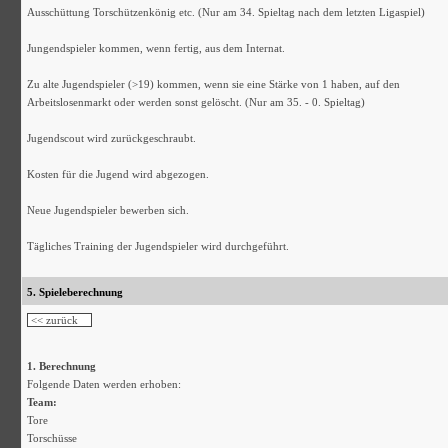
Ausschüttung Torschützenkönig etc. (Nur am 34. Spieltag nach dem letzten Ligaspiel)
Jungendspieler kommen, wenn fertig, aus dem Internat.
Zu alte Jugendspieler (>19) kommen, wenn sie eine Stärke von 1 haben, auf den
Arbeitslosenmarkt oder werden sonst gelöscht. (Nur am 35. - 0. Spieltag)
Jugendscout wird zurückgeschraubt.
Kosten für die Jugend wird abgezogen.
Neue Jugendspieler bewerben sich.
Tägliches Training der Jugendspieler wird durchgeführt.
5. Spieleberechnung
<< zurück
1. Berechnung
Folgende Daten werden erhoben:
Team:
Tore
Torschüsse