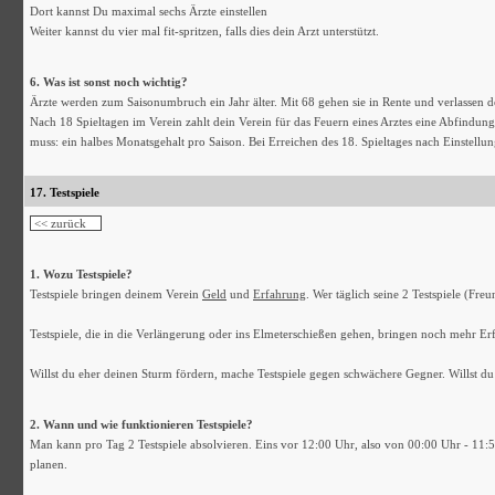
Dort kannst Du maximal sechs Ärzte einstellen
Weiter kannst du vier mal fit-spritzen, falls dies dein Arzt unterstützt.
6. Was ist sonst noch wichtig?
Ärzte werden zum Saisonumbruch ein Jahr älter. Mit 68 gehen sie in Rente und verlassen d
Nach 18 Spieltagen im Verein zahlt dein Verein für das Feuern eines Arztes eine Abfindung
muss: ein halbes Monatsgehalt pro Saison. Bei Erreichen des 18. Spieltages nach Einstellun
17. Testspiele
<< zurück
1. Wozu Testspiele?
Testspiele bringen deinem Verein
Geld
und
Erfahrung
. Wer täglich seine 2 Testspiele (Fr
Testspiele, die in die Verlängerung oder ins Elmeterschießen gehen, bringen noch mehr Er
Willst du eher deinen Sturm fördern, mache Testspiele gegen schwächere Gegner. Willst du
2. Wann und wie funktionieren Testspiele?
Man kann pro Tag 2 Testspiele absolvieren. Eins vor 12:00 Uhr, also von 00:00 Uhr - 11
planen.