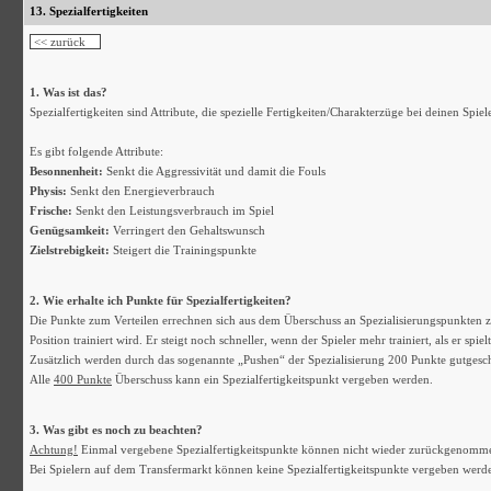
13. Spezialfertigkeiten
<< zurück
1. Was ist das?
Spezialfertigkeiten sind Attribute, die spezielle Fertigkeiten/Charakterzüge bei deinen Spi
Es gibt folgende Attribute:
Besonnenheit:
Senkt die Aggressivität und damit die Fouls
Physis:
Senkt den Energieverbrauch
Frische:
Senkt den Leistungsverbrauch im Spiel
Genügsamkeit:
Verringert den Gehaltswunsch
Zielstrebigkeit:
Steigert die Trainingspunkte
2. Wie erhalte ich Punkte für Spezialfertigkeiten?
Die Punkte zum Verteilen errechnen sich aus dem Überschuss an Spezialisierungspunkten zu
Position trainiert wird. Er steigt noch schneller, wenn der Spieler mehr trainiert, als er sp
Zusätzlich werden durch das sogenannte „Pushen“ der Spezialisierung 200 Punkte gutgesc
Alle
400 Punkte
Überschuss kann ein Spezialfertigkeitspunkt vergeben werden.
3. Was gibt es noch zu beachten?
Achtung!
Einmal vergebene Spezialfertigkeitspunkte können nicht wieder zurückgenomme
Bei Spielern auf dem Transfermarkt können keine Spezialfertigkeitspunkte vergeben werd