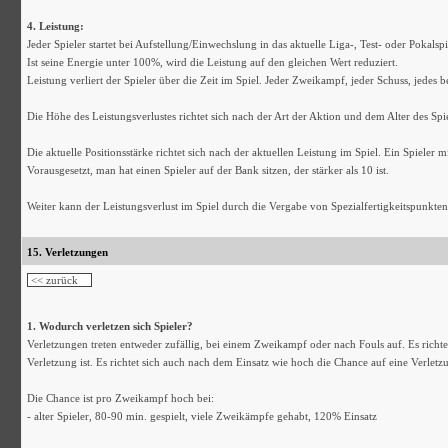
4. Leistung:
Jeder Spieler startet bei Aufstellung/Einwechslung in das aktuelle Liga-, Test- oder Pokals
Ist seine Energie unter 100%, wird die Leistung auf den gleichen Wert reduziert.
Leistung verliert der Spieler über die Zeit im Spiel. Jeder Zweikampf, jeder Schuss, jedes 
Die Höhe des Leistungsverlustes richtet sich nach der Art der Aktion und dem Alter des Spi
Die aktuelle Positionsstärke richtet sich nach der aktuellen Leistung im Spiel. Ein Spieler
Vorausgesetzt, man hat einen Spieler auf der Bank sitzen, der stärker als 10 ist.
Weiter kann der Leistungsverlust im Spiel durch die Vergabe von Spezialfertigkeitspunkten
15. Verletzungen
<< zurück
1. Wodurch verletzen sich Spieler?
Verletzungen treten entweder zufällig, bei einem Zweikampf oder nach Fouls auf. Es richt
Verletzung ist. Es richtet sich auch nach dem Einsatz wie hoch die Chance auf eine Verletz
Die Chance ist pro Zweikampf hoch bei:
- alter Spieler, 80-90 min. gespielt, viele Zweikämpfe gehabt, 120% Einsatz