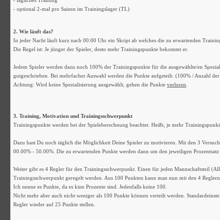
- tägliches Training
- optional 2-mal pro Saison im Trainingslager (TL)
2. Wie läuft das?
In jeder Nacht läuft kurz nach 00:00 Uhr ein Skript ab welches die zu erwartenden Trainin
Die Regel ist: Je jünger der Spieler, desto mehr Trainingspunkte bekommt er.
Jedem Spieler werden dazu noch 100% der Trainingspunkte für die ausgewählte/en Spezial
gutgeschrieben. Bei mehrfacher Auswahl werden die Punkte aufgeteilt. (100% / Anzahl der
Achtung: Wird keine Spezialisierung ausgewählt, gehen die Punkte
verloren
.
3. Training, Motivation und Trainingsschwerpunkt
Trainingspunkte werden bei der Spieleberechnung beachtet. Heißt, je mehr Trainingspunk
Dazu hast Du noch täglich die Möglichkeit Deine Spieler zu motivieren. Mit den 3 Versuch
00.00% - 50.00%. Die zu erwartenden Punkte werden dann um den jeweiligen Prozentsatz 
Weiter gibt es 4 Regler für den Trainingsschwerpunkt. Einen für jeden Mannschaftsteil (A
Trainingsschwerpunkt geregelt werden. Aus 100 Punkten kann man nun mit den 4 Reglern 
Ich nenne es Punkte, da es kine Prozente sind. Jedenfalls keine 100.
Nicht mehr aber auch nicht weniger als 100 Punkte können verteilt werden. Standardeinstel
Regler wieder auf 25 Punkte stellen.