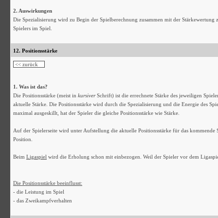
2. Auswirkungen
Die Spezialisierung wird zu Begin der Spielberechnung zusammen mit der Stärkewertung zu
Spielers im Spiel.
12. Positionsstärke
<< zurück
1. Was ist das?
Die Positionsstärke (meist in
kursiver
Schrift) ist die errechnete Stärke des jeweiligen Spiele
aktuelle Stärke. Die Positionsstärke wird durch die Spezialisierung und die Energie des Spi
maximal ausgeskillt, hat der Spieler die gleiche Positionsstärke wie Stärke.
Auf der Spielerseite wird unter Aufstellung die aktuelle Positionsstärke für das kommende 
Position.
Beim
Ligaspiel
wird die Erholung schon mit einbezogen. Weil der Spieler vor dem Ligaspie
Die Positionsstärke beeinflusst:
- die Leistung im Spiel
- das Zweikampfverhalten