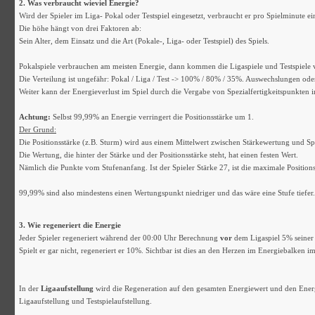
2. Was verbraucht wieviel Energie?
Wird der Spieler im Liga- Pokal oder Testspiel eingesetzt, verbraucht er pro Spielminute e
Die höhe hängt von drei Faktoren ab:
Sein Alter, dem Einsatz und die Art (Pokale-, Liga- oder Testspiel) des Spiels.
Pokalspiele verbrauchen am meisten Energie, dann kommen die Ligaspiele und Testspiele
Die Verteilung ist ungefähr: Pokal / Liga / Test -> 100% / 80% / 35%. Auswechslungen oder
Weiter kann der Energieverlust im Spiel durch die Vergabe von Spezialfertigkeitspunkten i
Achtung:
Selbst 99,99% an Energie verringert die Positionsstärke um 1.
Der Grund:
Die Positionsstärke (z.B. Sturm) wird aus einem Mittelwert zwischen Stärkewertung und Sp
Die Wertung, die hinter der Stärke und der Positionsstärke steht, hat einen festen Wert.
Nämlich die Punkte vom Stufenanfang. Ist der Spieler Stärke 27, ist die maximale Positions
99,99% sind also mindestens einen Wertungspunkt niedriger und das wäre eine Stufe tiefer.
3. Wie regeneriert die Energie
Jeder Spieler regeneriert während der 00:00 Uhr Berechnung
vor
dem Ligaspiel 5% seiner
Spielt er gar nicht, regeneriert er 10%. Sichtbar ist dies an den Herzen im Energiebalken 
In der
Ligaaufstellung
wird die Regeneration auf den gesamten Energiewert und den Energi
Ligaaufstellung und Testspielaufstellung.