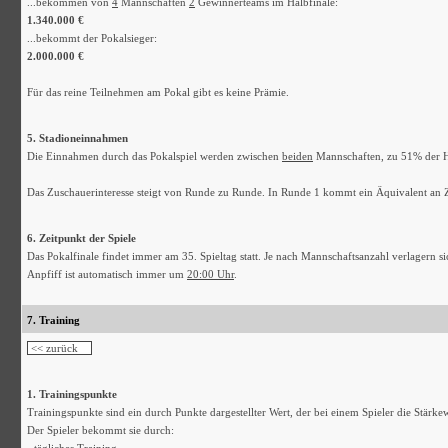
...bekommen von
4
Mannschaften
2
Gewinnerteams im Halbfinale:
1.340.000 €
...bekommt der Pokalsieger:
2.000.000 €
Für das reine Teilnehmen am Pokal gibt es keine Prämie.
5. Stadioneinnahmen
Die Einnahmen durch das Pokalspiel werden zwischen
beiden
Mannschaften, zu 51% der H
Das Zuschauerinteresse steigt von Runde zu Runde. In Runde 1 kommt ein Äquivalent an Zu
6. Zeitpunkt der Spiele
Das Pokalfinale findet immer am 35. Spieltag statt. Je nach Mannschaftsanzahl verlagern 
Anpfiff ist automatisch immer um
20:00 Uhr
.
7. Training
<< zurück
1. Trainingspunkte
Trainingspunkte sind ein durch Punkte dargestellter Wert, der bei einem Spieler die Stärk
Der Spieler bekommt sie durch: