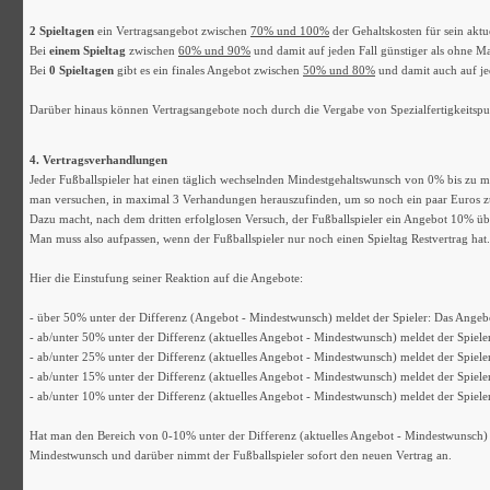
2 Spieltagen
ein Vertragsangebot zwischen
70% und 100%
der Gehaltskosten für sein aktue
Bei
einem Spieltag
zwischen
60% und 90%
und damit auf jeden Fall günstiger als ohne M
Bei
0 Spieltagen
gibt es ein finales Angebot zwischen
50% und 80%
und damit auch auf je
Darüber hinaus können Vertragsangebote noch durch die Vergabe von Spezialfertigkeitspu
4. Vertragsverhandlungen
Jeder Fußballspieler hat einen täglich wechselnden Mindestgehaltswunsch von 0% bis zu 
man versuchen, in maximal 3 Verhandungen herauszufinden, um so noch ein paar Euros zu 
Dazu macht, nach dem dritten erfolglosen Versuch, der Fußballspieler ein Angebot 10% 
Man muss also aufpassen, wenn der Fußballspieler nur noch einen Spieltag Restvertrag hat.
Hier die Einstufung seiner Reaktion auf die Angebote:
- über 50% unter der Differenz (Angebot - Mindestwunsch) meldet der Spieler: Das Angebot 
- ab/unter 50% unter der Differenz (aktuelles Angebot - Mindestwunsch) meldet der Spieler
- ab/unter 25% unter der Differenz (aktuelles Angebot - Mindestwunsch) meldet der Spiele
- ab/unter 15% unter der Differenz (aktuelles Angebot - Mindestwunsch) meldet der Spiele
- ab/unter 10% unter der Differenz (aktuelles Angebot - Mindestwunsch) meldet der Spieler
Hat man den Bereich von 0-10% unter der Differenz (aktuelles Angebot - Mindestwunsch) er
Mindestwunsch und darüber nimmt der Fußballspieler sofort den neuen Vertrag an.