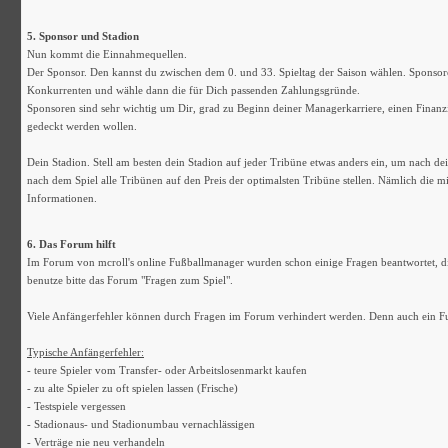
5. Sponsor und Stadion
Nun kommt die Einnahmequellen.
Der Sponsor. Den kannst du zwischen dem 0. und 33. Spieltag der Saison wählen. Sponsore
Konkurrenten und wähle dann die für Dich passenden Zahlungsgründe.
Sponsoren sind sehr wichtig um Dir, grad zu Beginn deiner Managerkarriere, einen Finanzi
gedeckt werden wollen.
Dein Stadion. Stell am besten dein Stadion auf jeder Tribüne etwas anders ein, um nach de
nach dem Spiel alle Tribünen auf den Preis der optimalsten Tribüne stellen. Nämlich die m
Informationen.
6. Das Forum hilft
Im Forum von mcroll's online Fußballmanager wurden schon einige Fragen beantwortet, die 
benutze bitte das Forum "Fragen zum Spiel".
Viele Anfängerfehler können durch Fragen im Forum verhindert werden. Denn auch ein Fu
Typische Anfängerfehler:
- teure Spieler vom Transfer- oder Arbeitslosenmarkt kaufen
- zu alte Spieler zu oft spielen lassen (Frische)
- Testspiele vergessen
- Stadionaus- und Stadionumbau vernachlässigen
- Verträge nie neu verhandeln