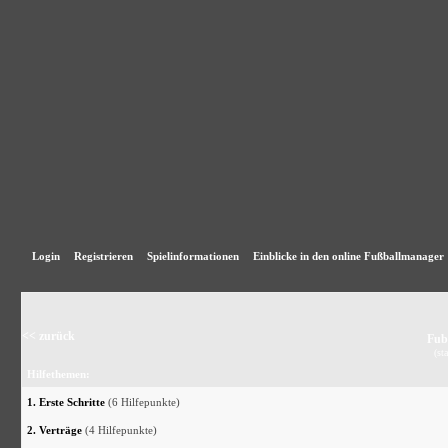
Login
Registrieren
Spielinformationen
Einblicke in den online Fußballmanager
<< zurück
Fub
(st
Hilfethemen:
1. Erste Schritte
(6 Hilfepunkte)
2. Verträge
(4 Hilfepunkte)