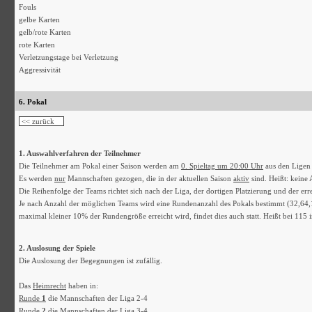
Fouls
gelbe Karten
gelb/rote Karten
rote Karten
Verletzungstage bei Verletzung
Aggressivität
6. Pokal
<< zurück
1. Auswahlverfahren der Teilnehmer
Die Teilnehmer am Pokal einer Saison werden am
0. Spieltag um 20:00 Uhr
aus den Ligen 
Es werden
nur
Mannschaften gezogen, die in der aktuellen Saison
aktiv
sind. Heißt: keine 
Die Reihenfolge der Teams richtet sich nach der Liga, der dortigen Platzierung und der err
Je nach Anzahl der möglichen Teams wird eine Rundenanzahl des Pokals bestimmt (32,6
maximal kleiner 10% der Rundengröße erreicht wird, findet dies auch statt. Heißt bei 1
2. Auslosung der Spiele
Die Auslosung der Begegnungen ist zufällig.
Das
Heimrecht
haben in:
Runde
1
die Mannschaften der Liga 2-4
Runde
2
die Mannschaften der Liga 3-4