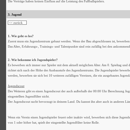
Die Verträge haben keinen Einfluss auf die Leistung des Fußballspielers.
3. Jugend
<< zurück
1. Wie geht es los?
Zuerst muss ein Jugendzentrum gebaut werden. Wenn der Bau abgeschlossen ist, bewerben s
Das Alter, Erfahrungs-, Trainings- und Talentpunkte sind rein zufällig bei den ankommenden
2. Wie bekomme ich Jugendspieler?
Es bewerben sich immer nur Spieler mit dem aktuell möglichen Alter. Am 0. Spieltag und 
richtet sich nach der Höhe der Ausbaustufe des Jugendzentrums. Die Jugendspieler bewerbe
werden, bewerben sie sich bei 10 weiteren zufälligen Vereinen, die ein ausgebautes Juge
Jugendscout
Des Weiteren gibt es einen Jugendscout der auch außerhalb der 00:00 Uhr Berechnung Jug
eingestellten Jugendfilter nicht.
Der Jugendscout sucht bevorzugt in deinem Land. Du kannst ihn aber auch in anderen Lä
Wenn ein Verein einen Jugendspieler feuert oder inaktiv wird, bewerben sich diese Jugends
von 1 oder höher hat, spielt der eingestellte Jugendfilter keine Rolle.