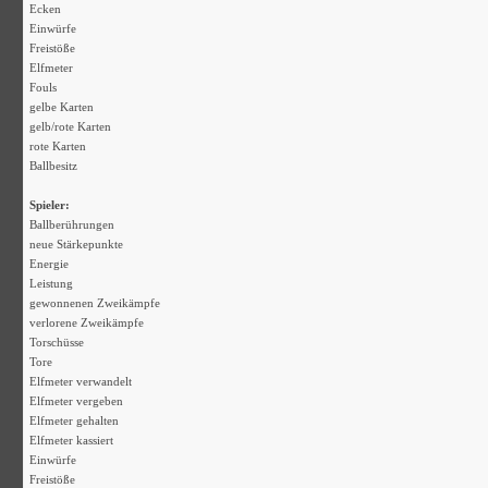
Ecken
Einwürfe
Freistöße
Elfmeter
Fouls
gelbe Karten
gelb/rote Karten
rote Karten
Ballbesitz
Spieler:
Ballberührungen
neue Stärkepunkte
Energie
Leistung
gewonnenen Zweikämpfe
verlorene Zweikämpfe
Torschüsse
Tore
Elfmeter verwandelt
Elfmeter vergeben
Elfmeter gehalten
Elfmeter kassiert
Einwürfe
Freistöße