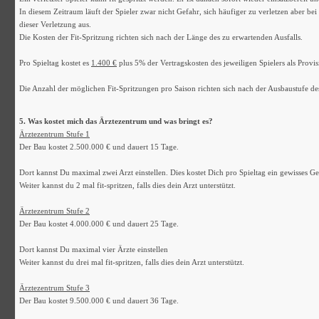
In diesem Zeitraum läuft der Spieler zwar nicht Gefahr, sich häufiger zu verletzen aber be
dieser Verletzung aus.
Die Kosten der Fit-Spritzung richten sich nach der Länge des zu erwartenden Ausfalls.
Pro Spieltag kostet es
1.400 €
plus 5% der Vertragskosten des jeweiligen Spielers als Provis
Die Anzahl der möglichen Fit-Spritzungen pro Saison richten sich nach der Ausbaustufe des 
5. Was kostet mich das Ärztezentrum und was bringt es?
Ärztezentrum Stufe 1
Der Bau kostet 2.500.000 € und dauert 15 Tage.
Dort kannst Du maximal zwei Arzt einstellen. Dies kostet Dich pro Spieltag ein gewisses Geha
Weiter kannst du 2 mal fit-spritzen, falls dies dein Arzt unterstützt.
Ärztezentrum Stufe 2
Der Bau kostet 4.000.000 € und dauert 25 Tage.
Dort kannst Du maximal vier Ärzte einstellen
Weiter kannst du drei mal fit-spritzen, falls dies dein Arzt unterstützt.
Ärztezentrum Stufe 3
Der Bau kostet 9.500.000 € und dauert 36 Tage.