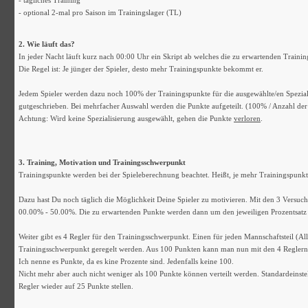
- tägliches Training
- optional 2-mal pro Saison im Trainingslager (TL)
2. Wie läuft das?
In jeder Nacht läuft kurz nach 00:00 Uhr ein Skript ab welches die zu erwartenden Trainin
Die Regel ist: Je jünger der Spieler, desto mehr Trainingspunkte bekommt er.
Jedem Spieler werden dazu noch 100% der Trainingspunkte für die ausgewählte/en Spezial
gutgeschrieben. Bei mehrfacher Auswahl werden die Punkte aufgeteilt. (100% / Anzahl der
Achtung: Wird keine Spezialisierung ausgewählt, gehen die Punkte
verloren
.
3. Training, Motivation und Trainingsschwerpunkt
Trainingspunkte werden bei der Spieleberechnung beachtet. Heißt, je mehr Trainingspunk
Dazu hast Du noch täglich die Möglichkeit Deine Spieler zu motivieren. Mit den 3 Versuch
00.00% - 50.00%. Die zu erwartenden Punkte werden dann um den jeweiligen Prozentsatz 
Weiter gibt es 4 Regler für den Trainingsschwerpunkt. Einen für jeden Mannschaftsteil (A
Trainingsschwerpunkt geregelt werden. Aus 100 Punkten kann man nun mit den 4 Reglern 
Ich nenne es Punkte, da es kine Prozente sind. Jedenfalls keine 100.
Nicht mehr aber auch nicht weniger als 100 Punkte können verteilt werden. Standardeinstel
Regler wieder auf 25 Punkte stellen.