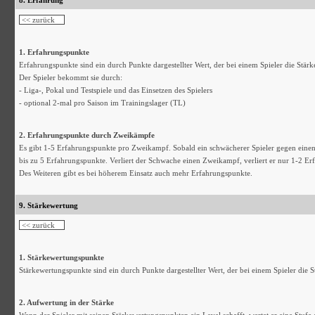
8. Erfahrung
<< zurück
1. Erfahrungspunkte
Erfahrungspunkte sind ein durch Punkte dargestellter Wert, der bei einem Spieler die Stär
Der Spieler bekommt sie durch:
- Liga-, Pokal und Testspiele und das Einsetzen des Spielers
- optional 2-mal pro Saison im Trainingslager (TL)
2. Erfahrungspunkte durch Zweikämpfe
Es gibt 1-5 Erfahrungspunkte pro Zweikampf. Sobald ein schwächerer Spieler gegen einen
bis zu 5 Erfahrungspunkte. Verliert der Schwache einen Zweikampf, verliert er nur 1-2 E
Des Weiteren gibt es bei höherem Einsatz auch mehr Erfahrungspunkte.
9. Stärkewertung
<< zurück
1. Stärkewertungspunkte
Stärkewertungspunkte sind ein durch Punkte dargestellter Wert, der bei einem Spieler die
2. Aufwertung in der Stärke