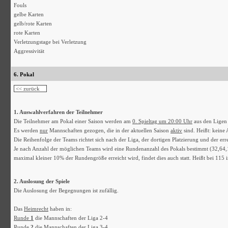
Fouls
gelbe Karten
gelb/rote Karten
rote Karten
Verletzungstage bei Verletzung
Aggressivität
6. Pokal
<< zurück
1. Auswahlverfahren der Teilnehmer
Die Teilnehmer am Pokal einer Saison werden am
0. Spieltag um 20:00 Uhr
aus den Ligen 
Es werden
nur
Mannschaften gezogen, die in der aktuellen Saison
aktiv
sind. Heißt: keine 
Die Reihenfolge der Teams richtet sich nach der Liga, der dortigen Platzierung und der err
Je nach Anzahl der möglichen Teams wird eine Rundenanzahl des Pokals bestimmt (32,6
maximal kleiner 10% der Rundengröße erreicht wird, findet dies auch statt. Heißt bei 1
2. Auslosung der Spiele
Die Auslosung der Begegnungen ist zufällig.
Das
Heimrecht
haben in:
Runde
1
die Mannschaften der Liga 2-4
Runde
2
die Mannschaften der Liga 3-4