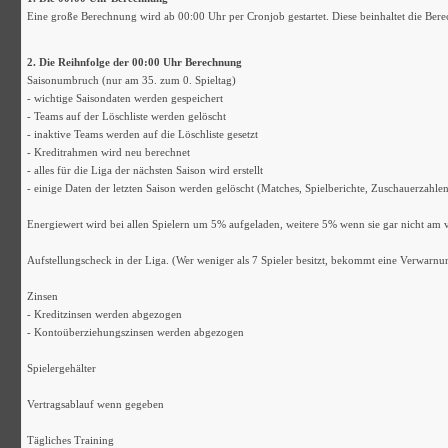
Eine große Berechnung wird ab 00:00 Uhr per Cronjob gestartet. Diese beinhaltet die Berec
2. Die Reihnfolge der 00:00 Uhr Berechnung
Saisonumbruch (nur am 35. zum 0. Spieltag)
- wichtige Saisondaten werden gespeichert
- Teams auf der Löschliste werden gelöscht
- inaktive Teams werden auf die Löschliste gesetzt
- Kreditrahmen wird neu berechnet
- alles für die Liga der nächsten Saison wird erstellt
- einige Daten der letzten Saison werden gelöscht (Matches, Spielberichte, Zuschauerzahlen
Energiewert wird bei allen Spielern um 5% aufgeladen, weitere 5% wenn sie gar nicht am v
Aufstellungscheck in der Liga. (Wer weniger als 7 Spieler besitzt, bekommt eine Verwarnu
Zinsen
- Kreditzinsen werden abgezogen
- Kontoüberziehungszinsen werden abgezogen
Spielergehälter
Vertragsablauf wenn gegeben
Tägliches Training