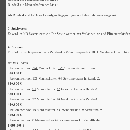
Runde
3
die Mannschaften der Liga 4
Ab
Runde
4
und bei Gleichklassigen Begegnungen wird das Heimteam ausgelost.
3. Spielsystem
Es wird im KO-System gespielt. Die Spiele werden mit Verlängerung und Elfmeterschießen 
4. Prämien
Es wird pro weitergekommene Runde eine Prämie ausgezahlt. Die Höhe der Prämie richtet
Bei
xxx
Teams...
...bekommen von
256
Mannschaften
128
Gewinnerteams in Runde 1:
300.000 €
...bekommen von
128
Mannschaften
64
Gewinnerteams in Runde 2:
340.000 €
...bekommen von
64
Mannschaften
32
Gewinnerteams in Runde 3:
380.000 €
...bekommen von
32
Mannschaften
16
Gewinnerteams in Runde 4:
440.000 €
...bekommen von
16
Mannschaften
8
Gewinnerteams im Achtelfinale:
800.000 €
...bekommen von
8
Mannschaften
4
Gewinnerteams im Viertelfinale:
1.000.000 €