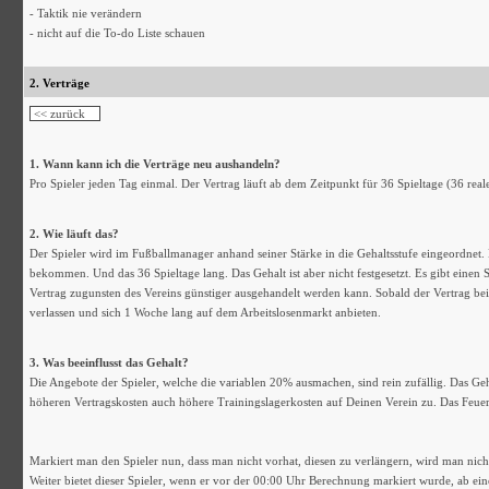
- Taktik nie verändern
- nicht auf die To-do Liste schauen
2. Verträge
<< zurück
1. Wann kann ich die Verträge neu aushandeln?
Pro Spieler jeden Tag einmal. Der Vertrag läuft ab dem Zeitpunkt für 36 Spieltage (36 rea
2. Wie läuft das?
Der Spieler wird im Fußballmanager anhand seiner Stärke in die Gehaltsstufe eingeordnet.
bekommen. Und das 36 Spieltage lang. Das Gehalt ist aber nicht festgesetzt. Es gibt einen 
Vertrag zugunsten des Vereins günstiger ausgehandelt werden kann. Sobald der Vertrag bei
verlassen und sich 1 Woche lang auf dem Arbeitslosenmarkt anbieten.
3. Was beeinflusst das Gehalt?
Die Angebote der Spieler, welche die variablen 20% ausmachen, sind rein zufällig. Das Geh
höheren Vertragskosten auch höhere Trainingslagerkosten auf Deinen Verein zu. Das Feuer
Markiert man den Spieler nun, dass man nicht vorhat, diesen zu verlängern, wird man nich
Weiter bietet dieser Spieler, wenn er vor der 00:00 Uhr Berechnung markiert wurde, ab eine