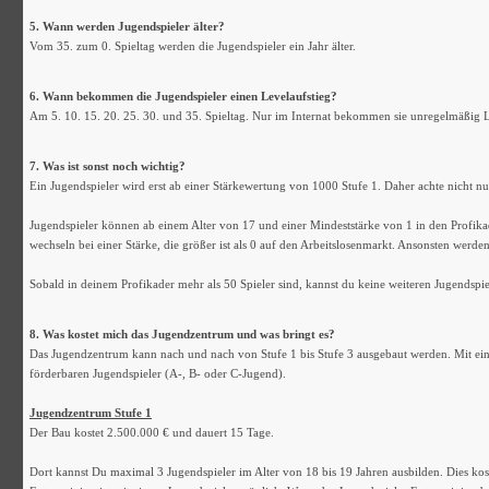
5. Wann werden Jugendspieler älter?
Vom 35. zum 0. Spieltag werden die Jugendspieler ein Jahr älter.
6. Wann bekommen die Jugendspieler einen Levelaufstieg?
Am 5. 10. 15. 20. 25. 30. und 35. Spieltag. Nur im Internat bekommen sie unregelmäßig L
7. Was ist sonst noch wichtig?
Ein Jugendspieler wird erst ab einer Stärkewertung von 1000 Stufe 1. Daher achte nicht 
Jugendspieler können ab einem Alter von 17 und einer Mindeststärke von 1 in den Profi
wechseln bei einer Stärke, die größer ist als 0 auf den Arbeitslosenmarkt. Ansonsten werden
Sobald in deinem Profikader mehr als 50 Spieler sind, kannst du keine weiteren Jugendsp
8. Was kostet mich das Jugendzentrum und was bringt es?
Das Jugendzentrum kann nach und nach von Stufe 1 bis Stufe 3 ausgebaut werden. Mit ei
förderbaren Jugendspieler (A-, B- oder C-Jugend).
Jugendzentrum Stufe 1
Der Bau kostet 2.500.000 € und dauert 15 Tage.
Dort kannst Du maximal 3 Jugendspieler im Alter von 18 bis 19 Jahren ausbilden. Dies kos