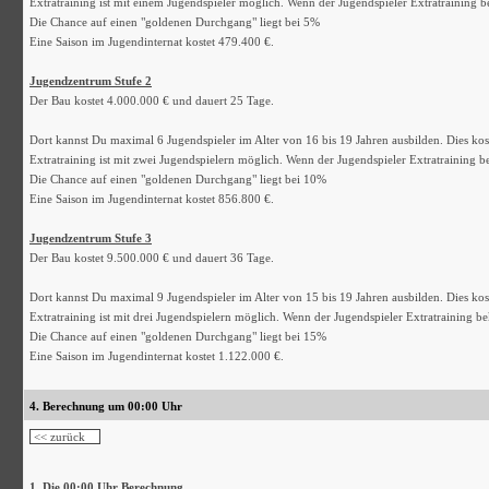
Extratraining ist mit einem Jugendspieler möglich. Wenn der Jugendspieler Extratraini
Die Chance auf einen "goldenen Durchgang" liegt bei 5%
Eine Saison im Jugendinternat kostet 479.400 €.
Jugendzentrum Stufe 2
Der Bau kostet 4.000.000 € und dauert 25 Tage.
Dort kannst Du maximal 6 Jugendspieler im Alter von 16 bis 19 Jahren ausbilden. Dies kos
Extratraining ist mit zwei Jugendspielern möglich. Wenn der Jugendspieler Extratraini
Die Chance auf einen "goldenen Durchgang" liegt bei 10%
Eine Saison im Jugendinternat kostet 856.800 €.
Jugendzentrum Stufe 3
Der Bau kostet 9.500.000 € und dauert 36 Tage.
Dort kannst Du maximal 9 Jugendspieler im Alter von 15 bis 19 Jahren ausbilden. Dies kos
Extratraining ist mit drei Jugendspielern möglich. Wenn der Jugendspieler Extratrainin
Die Chance auf einen "goldenen Durchgang" liegt bei 15%
Eine Saison im Jugendinternat kostet 1.122.000 €.
4. Berechnung um 00:00 Uhr
<< zurück
1. Die 00:00 Uhr Berechnung