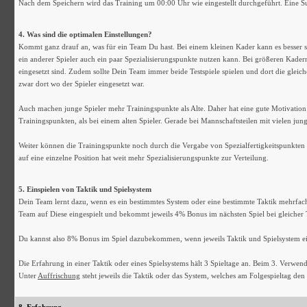
Nach dem Speichern wird das Training um 00:00 Uhr wie eingestellt durchgeführt. Eine Su
4. Was sind die optimalen Einstellungen?
Kommt ganz drauf an, was für ein Team Du hast. Bei einem kleinen Kader kann es besser se
ein anderer Spieler auch ein paar Spezialisierungspunkte nutzen kann. Bei größeren Kadern
eingesetzt sind. Zudem sollte Dein Team immer beide Testspiele spielen und dort die gleiche
zwar dort wo der Spieler eingesetzt war.
Auch machen junge Spieler mehr Trainingspunkte als Alte. Daher hat eine gute Motivation
Trainingspunkten, als bei einem alten Spieler. Gerade bei Mannschaftsteilen mit vielen ju
Weiter können die Trainingspunkte noch durch die Vergabe von Spezialfertigkeitspunkten in
auf eine einzelne Position hat weit mehr Spezialisierungspunkte zur Verteilung.
5. Einspielen von Taktik und Spielsystem
Dein Team lernt dazu, wenn es ein bestimmtes System oder eine bestimmte Taktik mehrfach in
Team auf Diese eingespielt und bekommt jeweils 4% Bonus im nächsten Spiel bei gleicher
Du kannst also 8% Bonus im Spiel dazubekommen, wenn jeweils Taktik und Spielsystem ein
Die Erfahrung in einer Taktik oder eines Spielsystems hält 3 Spieltage an. Beim 3. Verwen
Unter
Auffrischung
steht jeweils die Taktik oder das System, welches am Folgespieltag den St