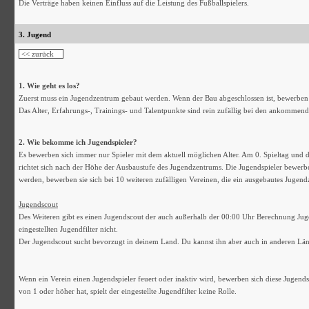
Die Verträge haben keinen Einfluss auf die Leistung des Fußballspielers.
3. Jugend
<< zurück
1. Wie geht es los?
Zuerst muss ein Jugendzentrum gebaut werden. Wenn der Bau abgeschlossen ist, bewerben s
Das Alter, Erfahrungs-, Trainings- und Talentpunkte sind rein zufällig bei den ankommenden
2. Wie bekomme ich Jugendspieler?
Es bewerben sich immer nur Spieler mit dem aktuell möglichen Alter. Am 0. Spieltag und 
richtet sich nach der Höhe der Ausbaustufe des Jugendzentrums. Die Jugendspieler bewerbe
werden, bewerben sie sich bei 10 weiteren zufälligen Vereinen, die ein ausgebautes Juge
Jugendscout
Des Weiteren gibt es einen Jugendscout der auch außerhalb der 00:00 Uhr Berechnung Jug
eingestellten Jugendfilter nicht.
Der Jugendscout sucht bevorzugt in deinem Land. Du kannst ihn aber auch in anderen Lä
Wenn ein Verein einen Jugendspieler feuert oder inaktiv wird, bewerben sich diese Jugends
von 1 oder höher hat, spielt der eingestellte Jugendfilter keine Rolle.