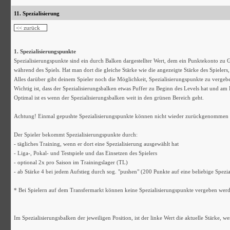
11. Spezialisierung
<< zurück
1. Spezialisierungspunkte
Spezialisierungspunkte sind ein durch Balken dargestellter Wert, dem ein Punktekonto zu 
während des Spiels. Hat man dort die gleiche Stärke wie die angezeigte Stärke des Spiel
Alles darüber gibt deinem Spieler noch die Möglichkeit, Spezialisierungspunkte zu vergeb
Wichtig ist, dass der Spezialisierungsbalken etwas Puffer zu Beginn des Levels hat und am
Optimal ist es wenn der Spezialisierungsbalken weit in den grünen Bereich geht.
Achtung! Einmal gepushte Spezialisierungspunkte können nicht wieder zurückgenommen 
Der Spieler bekommt Spezialisierungspunkte durch:
- tägliches Training, wenn er dort eine Spezialisierung ausgewählt hat
- Liga-, Pokal- und Testspiele und das Einsetzen des Spielers
- optional 2x pro Saison im Trainingslager (TL)
- ab Stärke 4 bei jedem Aufstieg durch sog. "pushen" (200 Punkte auf eine beliebige Spezia
* Bei Spielern auf dem Transfermarkt können keine Spezialisierungspunkte vergeben wer
Im Spezialisierungsbalken der jeweiligen Position, ist der linke Wert die aktuelle Stärke, w