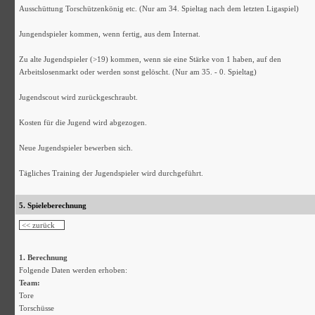
Ausschüttung Torschützenkönig etc. (Nur am 34. Spieltag nach dem letzten Ligaspiel)
Jungendspieler kommen, wenn fertig, aus dem Internat.
Zu alte Jugendspieler (>19) kommen, wenn sie eine Stärke von 1 haben, auf den
Arbeitslosenmarkt oder werden sonst gelöscht. (Nur am 35. - 0. Spieltag)
Jugendscout wird zurückgeschraubt.
Kosten für die Jugend wird abgezogen.
Neue Jugendspieler bewerben sich.
Tägliches Training der Jugendspieler wird durchgeführt.
5. Spieleberechnung
<< zurück
1. Berechnung
Folgende Daten werden erhoben:
Team:
Tore
Torschüsse