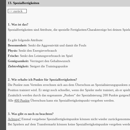
13. Spezialfertigkeiten
<< zurück
1. Was ist das?
Spezialfertigkeiten sind Attribute, die spezielle Fertigkeiten/Charakterzüge bei deinen Spi
Es gibt folgende Attribute:
Besonnenheit:
Senkt die Aggressivität und damit die Fouls
Physis:
Senkt den Energieverbrauch
Frische:
Senkt den Leistungsverbrauch im Spiel
Genügsamkeit:
Verringert den Gehaltswunsch
Zielstrebigkeit:
Steigert die Trainingspunkte
2. Wie erhalte ich Punkte für Spezialfertigkeiten?
Die Punkte zum Verteilen errechnen sich aus dem Überschuss an Spezialisierungspunkten zu
Position trainiert wird. Er steigt noch schneller, wenn der Spieler mehr trainiert, als er sp
Zusätzlich werden durch das sogenannte „Pushen“ der Spezialisierung 200 Punkte gutgesc
Alle
400 Punkte
Überschuss kann ein Spezialfertigkeitspunkt vergeben werden.
3. Was gibt es noch zu beachten?
Achtung!
Einmal vergebene Spezialfertigkeitspunkte können nicht wieder zurückgenomme
Bei Spielern auf dem Transfermarkt können keine Spezialfertigkeitspunkte vergeben werd