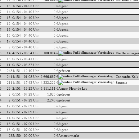
7
12
9/154 - 06:49 Uhr
944.444 €
Rot Weiß Friedr
7
15
1/154 - 04:05 Uhr
0 €
Jugend
7
14
0/154 - 04:40 Uhr
0 €
Jugend
7
15
0/154 - 04:40 Uhr
0 €
Jugend
7
12
0/154 - 04:40 Uhr
0 €
Jugend
7
15
0/154 - 04:40 Uhr
0 €
Jugend
8
15
0/154 - 04:40 Uhr
0 €
Jugend
7
17
0/154 - 04:40 Uhr
0 €
Jugend
7
9
0/154 - 04:40 Uhr
0 €
Jugend
8
14
4/153 - 06:54 Uhr
100.004 €
Die Herunterg
7
13
0/153 - 06:41 Uhr
0 €
Jugend
7
11
0/152 - 03:37 Uhr
0 €
Jugend
6
24
34/151 - 12:10 Uhr
0 €
gefeuert
3
24
14/151 - 01:08 Uhr
2.666.667 €
Concordia Kalk
1
21
11/151 - 17:42 Uhr
4.222.222 €
Saxonia
6
26
2/151 - 16:23 Uhr
5.111.111 €
Argent Fleur de Lys
2
2
0/151 - 07:29 Uhr
1.820 €
gefeuert
4
2
0/151 - 07:29 Uhr
2.240 €
gefeuert
7
12
0/151 - 07:09 Uhr
0 €
Jugend
7
12
0/151 - 07:09 Uhr
0 €
Jugend
7
14
0/151 - 07:09 Uhr
0 €
Jugend
7
13
0/151 - 07:09 Uhr
0 €
Jugend
7
13
0/151 - 07:09 Uhr
0 €
Jugend
3
2
35/150 - 00:00 Uhr
0 €
Amateurmarkt