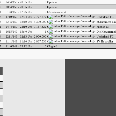
2
24
34/150 - 20:05 Uhr
0 €
gefeuert
9
20
34/150 - 20:05 Uhr
0 €
gefeuert
1
1
28/150 - 02:26 Uhr
0 €
Amateurmarkt
8
17
19/150 - 02:24 Uhr
2.777.777 €
Underland FC
3
22
5/150 - 08:19 Uhr
3.300.000 €
SGEintracht La
1
24
4/150 - 22:10 Uhr
7.167.322 €
Füchse 23
5
16
15/149 - 15:40 Uhr
1 €
Die Herunterg
4
22
11/149 - 02:13 Uhr
2.900.000 €
Underland FC
7
11
1/149 - 11:10 Uhr
2.887.538 €
SV Holzroller
7
11
0/149 - 03:12 Uhr
0 €
Jugend