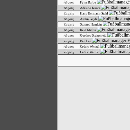
Abgang
Fynn Barbu
Abgang
Adriano Knorr
Zugang
Hans-Hermann Stahl
Abgang
Austin Gayle
Zugang
Stinnes Hemlein
Abgang
Reid Milton
Abgang
Goethes Breitscheid
Zugang
Ben Lee
Abgang
Cedric Wenzel
Zugang
Cedric Wenzel