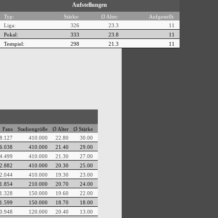
Aufstellungen
Typ:
Stärke:
Ø Alter:
Aufgestellt:
Liga:
326
23.3
11
Pokal:
333
23.8
11
Testspiel:
298
21.3
11
Fans
Stadiongröße
Ø Alter
Ø Stärke
8.127
410.000
22.80
30.00
6.038
410.000
21.40
29.00
4.499
410.000
21.30
27.00
2.882
410.000
20.30
25.00
2.044
410.000
19.30
23.00
1.854
210.000
20.70
24.00
1.328
150.000
19.60
22.00
1.599
150.000
18.70
18.00
0.948
120.000
20.40
13.00