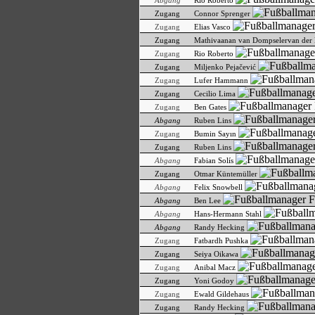
Abgang
Rio Roberto
Zugang
Connor Sprenger
Zugang
Elias Vasco
Zugang
Mathivaanan van Dompselervan der
Zugang
Rio Roberto
Zugang
Miljenko Pejačević
Zugang
Lufer Hammann
Zugang
Cecilio Lima
Zugang
Ben Gates
Abgang
Ruben Lins
Zugang
Bumin Sayın
Zugang
Ruben Lins
Abgang
Fabian Solís
Zugang
Otmar Küntemüller
Abgang
Felix Snowbell
Abgang
Ben Lee
Abgang
Hans-Hermann Stahl
Abgang
Randy Hecking
Zugang
Fatbardh Pushka
Zugang
Seiya Oikawa
Zugang
Anibal Macz
Zugang
Yoni Godoy
Zugang
Ewald Gildehaus
Zugang
Randy Hecking