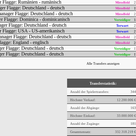
Mittelfeld
2
Mittelfeld
1
Mittelfeld
2
Verteidiger
1
Torwart
2
Torwart
2
Mittelfeld
2
Mittelfeld
2
Verteidiger
1
Verteidiger
1
Alle Transfers anzeigen
Transferstatistik:
Anzahl der Spielertransfers:
344
Höchster Verkauf:
12.200.006 €
Anzahl der Abgänge:
163
Höchster Einkauf:
33.000.000 €
Anzahl der Zugänge:
181
Gesamtumsatz:
332.318.219 €