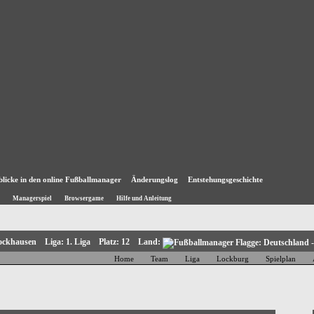
blicke in den online Fußballmanager
Änderungslog
Entstehungsgeschichte
Managerspiel
Browsergame
Hilfe und Anleitung
Lockhausen Liga: 1. Liga Platz: 12 Land:
Home
Team
Liga
Lockburg
Spielplan