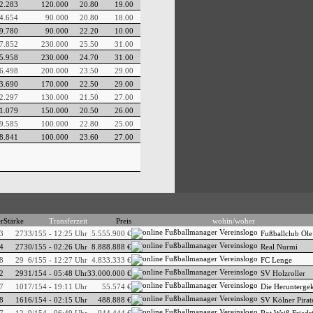
2.283
120.000
20.80
19.00
4.654
90.000
20.80
18.00
9.780
90.000
22.20
10.00
7.852
230.000
25.50
31.00
5.958
230.000
24.70
31.00
6.498
200.000
23.50
29.00
3.690
170.000
22.50
29.00
2.297
130.000
21.50
27.00
1.079
150.000
20.50
26.00
9.585
100.000
22.80
25.00
8.841
100.000
23.60
27.00
er
Stärke
Transferzeit
Preis
wohin/woher
3
27
33/155 - 12:25 Uhr
5.555.900 €
Fußballclub Ole
4
27
30/155 - 02:26 Uhr
8.888.888 €
Real Nurmi
8
29
6/155 - 12:27 Uhr
4.833.333 €
FC Lenge
2
29
31/154 - 05:48 Uhr
33.000.000 €
SV Holzroller
7
10
17/154 - 19:11 Uhr
55.574 €
Die Herunterg
8
16
16/154 - 02:15 Uhr
488.888 €
SV Kölner Pirat