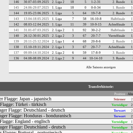
146
30.07-03.09.2025
2. Liga 2
18
5
1-2-31
2. Runde
1
145
24.06-29.07.2025
1. Liga
18
0
0-0-34
1. Runde
1
144
19.05-23.06.2025
1. Liga
5
64
19-7-8
2. Runde
1
143
13.04-18.05.2025
1. Liga
7
58
16-10-8
Halbfinale
1
142
08.03-12.04.2025
1. Liga
11
39
10-9-15
Achtelfinale
1
141
31.01-07.03.2025
2. Liga 2
1
92
30-2-2
Halbfinale
1
140
26.12-30.01.2025
2. Liga 2
3
67
20-7-7
Viertelfinale
1
139
20.11-25.12.2024
2. Liga 1
4
68
20-8-6
2. Runde
1
138
15.10-19.11.2024
2. Liga 1
3
67
20-7-7
Achtelfinale
1
137
09.09-14.10.2024
2. Liga 2
6
59
17-8-9
3. Runde
136
04.08-08.09.2024
2. Liga 2
9
44
10-14-10
3. Runde
Alle Saisons anzeigen
Transferhistorie:
Position
Alt
Stürmer
2
Verteidiger
2
Torwart
2
Torwart
2
Verteidiger
1
Verteidiger
1