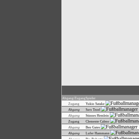
Abgang/Zugang
Spieler
Zugang
Yukio Satake
Abgang
Sırrı Tezel
Abgang
Stinnes Hemlein
Zugang
Clemente Calmo
Abgang
Ben Gates
Abgang
Lufer Hammann