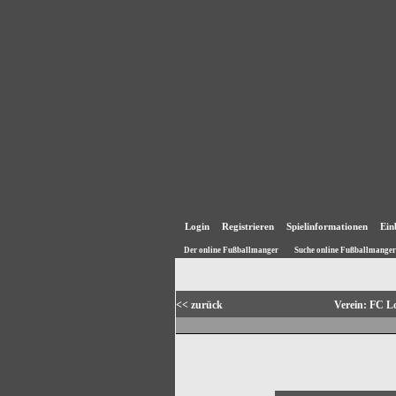
Login
Registrieren
Spielinformationen
Ein
Der online Fußballmanger
Suche online Fußballmanger
<< zurück
Verein: FC 