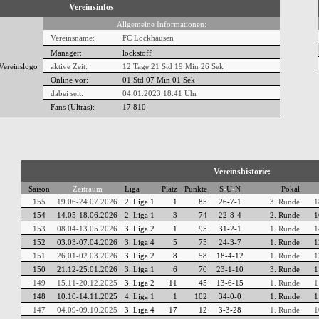
Vereinsinfos
Allgemeine Informationen:
Vereinsname:
FC Lockhausen
Manager:
lockstoff
aktive Zeit:
12 Tage 21 Std 19 Min 26 Sek
Online vor:
01 Std 07 Min 02 Sek
dabei seit:
04.01.2023 18:41 Uhr
Fans (Ultras):
17.810
Vereinshistorie:
Saison
Zeitraum
Liga
Platz
Punkte
S
-
U
-
N
Pokal
155
19.06-24.07.2026
2. Liga 1
1
85
26-7-1
3. Runde
1
154
14.05-18.06.2026
2. Liga 1
3
74
22-8-4
2. Runde
1
153
08.04-13.05.2026
3. Liga 2
1
95
31-2-1
1. Runde
1
152
03.03-07.04.2026
3. Liga 4
5
75
24-3-7
1. Runde
1
151
26.01-02.03.2026
3. Liga 2
8
58
18-4-12
1. Runde
1
150
21.12-25.01.2026
3. Liga 1
6
70
23-1-10
3. Runde
1
149
15.11-20.12.2025
3. Liga 2
11
45
13-6-15
1. Runde
1
148
10.10-14.11.2025
4. Liga 1
1
102
34-0-0
1. Runde
1
147
04.09-09.10.2025
3. Liga 4
17
12
3-3-28
1. Runde
1