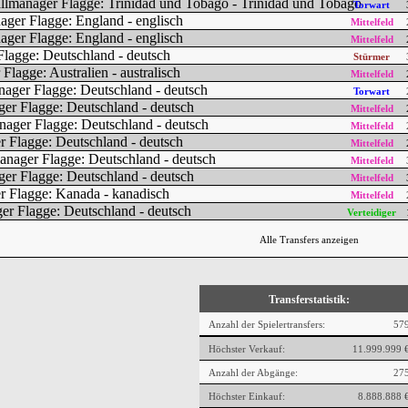
Torwart
Mittelfeld
Mittelfeld
Stürmer
Mittelfeld
Torwart
Mittelfeld
Mittelfeld
Mittelfeld
Mittelfeld
Mittelfeld
Mittelfeld
Verteidiger
Alle Transfers anzeigen
Transferstatistik:
Anzahl der Spielertransfers:
57
Höchster Verkauf:
11.999.999 
Anzahl der Abgänge:
27
Höchster Einkauf:
8.888.888 