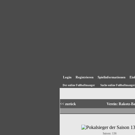
Login
Registrieren
Spielinformationen
Ein
Der online Fußballmanger
Suche online Fußballmanger
<< zurück
Verein: Rakotz-B
Saison: 136