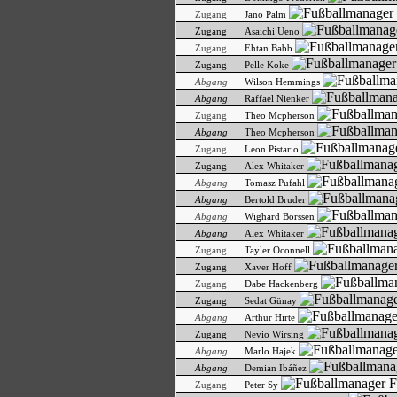
Zugang
Jano Palm
Zugang
Asaichi Ueno
Zugang
Ehtan Babb
Zugang
Pelle Koke
Abgang
Wilson Hemmings
Abgang
Raffael Nienker
Zugang
Theo Mcpherson
Abgang
Theo Mcpherson
Zugang
Leon Pistario
Zugang
Alex Whitaker
Abgang
Tomasz Pufahl
Abgang
Bertold Bruder
Abgang
Wighard Borssen
Abgang
Alex Whitaker
Zugang
Tayler Oconnell
Zugang
Xaver Hoff
Zugang
Dabe Hackenberg
Zugang
Sedat Günay
Abgang
Arthur Hirte
Zugang
Nevio Wirsing
Abgang
Marlo Hajek
Abgang
Demian Ibáñez
Zugang
Peter Sy