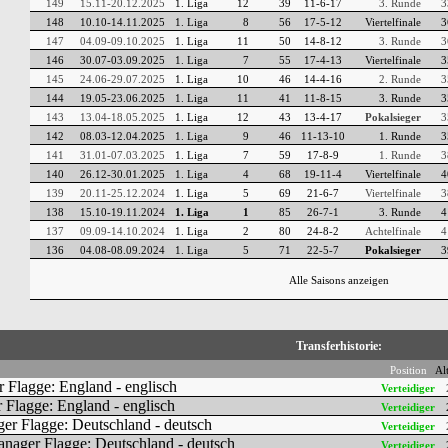
149
15.11-20.12.2025
1. Liga
12
39
11-6-17
3. Runde
3
148
10.10-14.11.2025
1. Liga
8
56
17-5-12
Viertelfinale
3
147
04.09-09.10.2025
1. Liga
11
50
14-8-12
3. Runde
3
146
30.07-03.09.2025
1. Liga
7
55
17-4-13
Viertelfinale
3
145
24.06-29.07.2025
1. Liga
10
46
14-4-16
2. Runde
3
144
19.05-23.06.2025
1. Liga
11
41
11-8-15
3. Runde
3
143
13.04-18.05.2025
1. Liga
12
43
13-4-17
Pokalsieger
3
142
08.03-12.04.2025
1. Liga
9
46
11-13-10
1. Runde
3
141
31.01-07.03.2025
1. Liga
7
59
17-8-9
1. Runde
3
140
26.12-30.01.2025
1. Liga
4
68
19-11-4
Viertelfinale
4
139
20.11-25.12.2024
1. Liga
5
69
21-6-7
Viertelfinale
3
138
15.10-19.11.2024
1. Liga
1
85
26-7-1
3. Runde
4
137
09.09-14.10.2024
1. Liga
2
80
24-8-2
Achtelfinale
4
136
04.08-08.09.2024
1. Liga
5
71
22-5-7
Pokalsieger
3
Alle Saisons anzeigen
Transferhistorie:
Position
Al
Verteidiger
Verteidiger
Verteidiger
Verteidiger