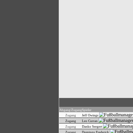
Abgang/Zugang
Spieler
Zugang
Jeff Owings
Zugang
Leo Curran
Zugang
Danko Seegert
Zugang
Domingo Frederick