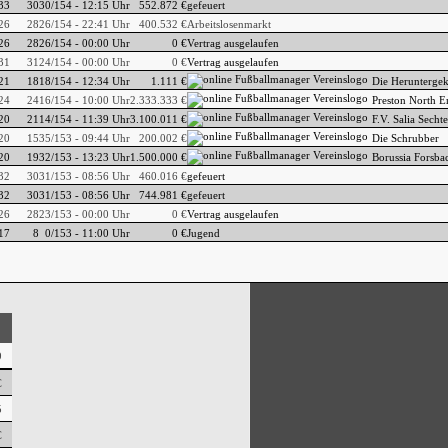
33
30
30/154 - 12:15 Uhr
552.872 €
gefeuert
26
28
26/154 - 22:41 Uhr
400.532 €
Arbeitslosenmarkt
26
28
26/154 - 00:00 Uhr
0 €
Vertrag ausgelaufen
31
31
24/154 - 00:00 Uhr
0 €
Vertrag ausgelaufen
21
18
18/154 - 12:34 Uhr
1.111 €
Die Herunterg
24
24
16/154 - 10:00 Uhr
2.333.333 €
Preston North E
20
21
14/154 - 11:39 Uhr
3.100.011 €
F.V. Salia Sech
20
15
35/153 - 09:44 Uhr
200.002 €
Die Schrubber
20
19
32/153 - 13:23 Uhr
1.500.000 €
Borussia Forsba
32
30
31/153 - 08:56 Uhr
460.016 €
gefeuert
32
30
31/153 - 08:56 Uhr
744.981 €
gefeuert
26
28
23/153 - 00:00 Uhr
0 €
Vertrag ausgelaufen
17
8
0/153 - 11:00 Uhr
0 €
Jugend
9
€
5
€