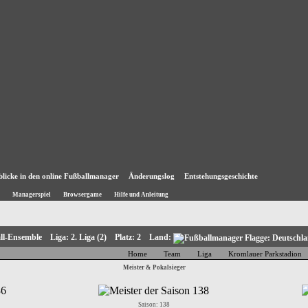
blicke in den online Fußballmanager
Änderungslog
Entstehungsgeschichte
Managerspiel
Browsergame
Hilfe und Anleitung
all-Ensemble Liga: 2. Liga (2) Platz: 2 Land:
Home
Team
Liga
Kromlauer Parkstadion
Meister & Pokalsieger
Saison: 138