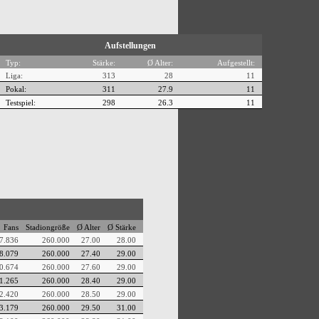
Aufstellungen
Typ:
Stärke:
Ø Alter:
Aufgestellt:
Liga:
313
28
11
Pokal:
311
27.9
11
Testspiel:
298
26.3
11
Fans
Stadiongröße
Ø Alter
Ø Stärke
7.836
260.000
27.00
28.00
8.079
260.000
27.40
29.00
0.674
260.000
27.60
29.00
1.265
260.000
28.40
29.00
2.420
260.000
28.50
29.00
3.179
260.000
29.50
31.00