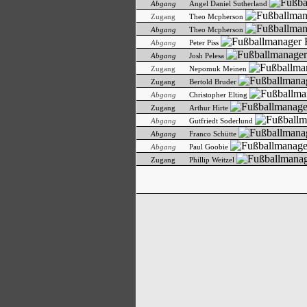
Abgang
Angel Daniel Sutherland
Zugang
Theo Mcpherson
Abgang
Theo Mcpherson
Abgang
Peter Piss
Abgang
Josh Pelesa
Zugang
Nepomuk Meinen
Zugang
Bertold Bruder
Abgang
Christopher Elting
Zugang
Arthur Hirte
Abgang
Gutfriedt Soderlund
Abgang
Franco Schütte
Abgang
Paul Goobie
Zugang
Phillip Weitzel