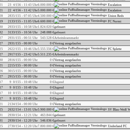
21
23
4/156 - 11:43 Uhr
6.000.000 €
Escalation
21
22
4/156 - 11:42 Uhr
5.000.000 €
Escalation
28
28
35/155 - 07:05 Uhr
4.500.000 €
Union Reds
19
21
33/155 - 11:05 Uhr
6.600.000 €
FC Nurmi
30
29
33/155 - 10:58 Uhr
1.824.020 €
gefeuert
32
31
33/155 - 10:56 Uhr
248.088 €
gefeuert
27
29
31/155 - 00:51 Uhr
543.528 €
Arbeitslosenmarkt
27
29
31/155 - 00:00 Uhr
0 €
Vertrag ausgelaufen
25
26
22/155 - 10:46 Uhr
5.555.556 €
FC Splette
27
29
17/155 - 23:42 Uhr
5.511.235 €
Arbeitslosenmarkt
30
28
16/155 - 00:00 Uhr
0 €
Vertrag ausgelaufen
21
22
15/155 - 00:00 Uhr
0 €
Vertrag ausgelaufen
26
30
15/155 - 00:00 Uhr
0 €
Vertrag ausgelaufen
27
29
15/155 - 00:00 Uhr
0 €
Vertrag ausgelaufen
17
9
0/155 - 10:48 Uhr
0 €
Jugend
17
9
0/155 - 10:48 Uhr
0 €
Jugend
17
10
0/155 - 10:48 Uhr
0 €
Jugend
17
9
0/155 - 10:48 Uhr
0 €
Jugend
21
21
34/154 - 00:00 Uhr
0 €
Vertrag ausgelaufen
25
26
32/154 - 13:01 Uhr
5.900.000 €
SV Blau-Weiß W
31
29
30/154 - 12:21 Uhr
463.844 €
gefeuert
31
29
30/154 - 12:20 Uhr
546.036 €
gefeuert
25
27
30/154 - 12:20 Uhr
7.800.000 €
Underland FC