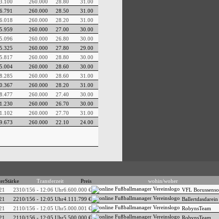
3.100
260.000
28.80
31.00
6.791
260.000
28.50
31.00
6.018
260.000
28.20
31.00
5.959
260.000
27.00
30.00
5.096
260.000
26.80
30.00
5.325
260.000
27.80
29.00
5.817
260.000
28.80
30.00
5.004
260.000
28.60
30.00
8.285
260.000
28.60
31.00
0.367
260.000
28.20
31.00
8.477
260.000
27.40
30.00
1.230
260.000
26.70
30.00
1.102
260.000
27.70
31.00
9.673
260.000
22.10
24.00
ter
Stärke
Transferzeit
Preis
wohin/woher
21
23
10/156 - 12:06 Uhr
6.600.000 €
VFL Borussenso
21
22
10/156 - 12:05 Uhr
4.111.799 €
Ballertdasdarei
21
21
10/156 - 12:05 Uhr
5.000.001 €
RobynsTeam
21
21
10/156 - 12:05 Uhr
5.500.000 €
RobynsTeam