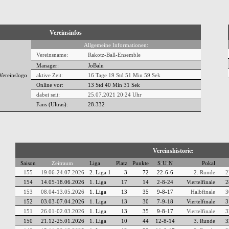
Vereinsinfos
Allgemeine Informationen:
Vereinsname:
Rakotz-Ball-Ensemble
Manager:
JoBalu
aktive Zeit:
16 Tage 19 Std 51 Min 59 Sek
Online vor:
13 Std 40 Min 32 Sek
dabei seit:
25.07.2021 20:24 Uhr
Fans (Ultras):
28.332
Vereinshistorie:
Saison
Zeitraum
Liga
Platz
Punkte
S
-
U
-
N
Pokal
155
19.06-24.07.2026
2. Liga 1
3
72
22-6-6
2. Runde
2
154
14.05-18.06.2026
1. Liga
17
14
2-8-24
Viertelfinale
2
153
08.04-13.05.2026
1. Liga
13
35
9-8-17
Halbfinale
3
152
03.03-07.04.2026
1. Liga
13
30
7-9-18
Viertelfinale
3
151
26.01-02.03.2026
1. Liga
13
35
9-8-17
Viertelfinale
3
150
21.12-25.01.2026
1. Liga
10
44
12-8-14
3. Runde
3