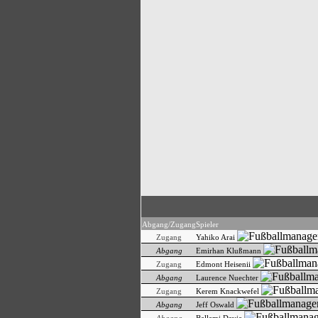
Abgang/Zugang
Spieler
Zugang
Yahiko Arai
Abgang
Emirhan Klußmann
Zugang
Edmont Heisenii
Abgang
Laurence Nuechter
Zugang
Kerem Knackwefel
Abgang
Jeff Oswald