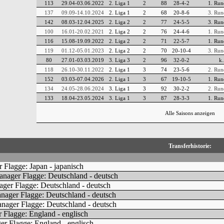
113
29.04-03.06.2022
2. Liga 1
2
88
28-4-2
1. Run
137
09.09-14.10.2024
2. Liga 1
2
68
20-8-6
3. Run
142
08.03-12.04.2025
2. Liga 2
2
77
24-5-5
3. Run
100
16.01-20.02.2021
2. Liga 2
2
76
24-4-6
1. Run
116
15.08-19.09.2022
2. Liga 2
2
71
22-5-7
1. Run
119
01.12-05.01.2023
2. Liga 2
2
70
20-10-4
3. Run
80
27.01-03.03.2019
3. Liga 3
2
96
32-0-2
k.
118
26.10-30.11.2022
2. Liga 1
3
74
23-5-6
2. Run
152
03.03-07.04.2026
2. Liga 1
3
67
19-10-5
1. Run
134
24.05-28.06.2024
3. Liga 1
3
92
30-2-2
2. Run
133
18.04-23.05.2024
3. Liga 1
3
87
28-3-3
1. Run
Alle Saisons anzeigen
Transferhistorie: