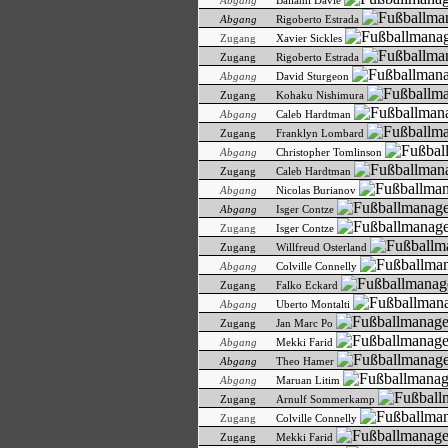
Abgang
Ballami Davie
Abgang
Rigoberto Estrada
Zugang
Xavier Sickles
Zugang
Rigoberto Estrada
Abgang
David Sturgeon
Zugang
Kohaku Nishimura
Abgang
Caleb Hardtman
Zugang
Franklyn Lombard
Abgang
Christopher Tomlinson
Zugang
Caleb Hardtman
Abgang
Nicolas Burianov
Abgang
Isger Contze
Zugang
Isger Contze
Zugang
Willfreud Osterland
Abgang
Colville Connelly
Zugang
Falko Eckard
Abgang
Uberto Montalti
Zugang
Jan Marc Po
Abgang
Mekki Farid
Abgang
Theo Hamer
Abgang
Maruan Litim
Zugang
Arnulf Sommerkamp
Zugang
Colville Connelly
Zugang
Mekki Farid