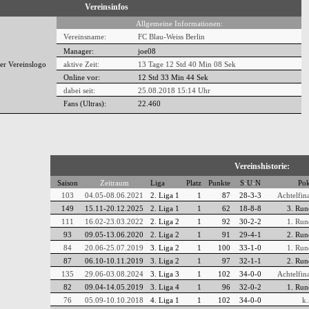
Vereinsinfos
Allgemeine Informationen:
Vereinsname:
FC Blau-Weiss Berlin
Manager:
joe08
aktive Zeit:
13 Tage 12 Std 40 Min 08 Sek
Online vor:
12 Std 33 Min 45 Sek
dabei seit:
25.08.2018 15:14 Uhr
Fans (Ultras):
22.460
Vereinshistorie:
Saison
Zeitraum
Liga
Platz
Punkte
S
-
U
-
N
Pok
103
04.05-08.06.2021
2. Liga 1
1
87
28-3-3
Achtelfin
149
15.11-20.12.2025
2. Liga 1
1
62
18-8-8
3. Run
111
16.02-23.03.2022
2. Liga 2
1
92
30-2-2
1. Run
93
09.05-13.06.2020
2. Liga 2
1
91
29-4-1
2. Run
84
20.06-25.07.2019
3. Liga 2
1
100
33-1-0
1. Run
87
06.10-10.11.2019
3. Liga 2
1
97
32-1-1
2. Run
135
29.06-03.08.2024
3. Liga 3
1
102
34-0-0
Achtelfin
82
09.04-14.05.2019
3. Liga 4
1
96
32-0-2
1. Run
76
05.09-10.10.2018
4. Liga 1
1
102
34-0-0
k.