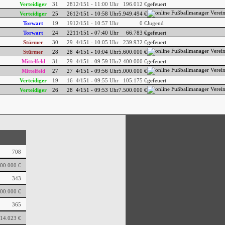
Verteidiger
31
28
12/151 - 11:00 Uhr
196.012 €
gefeuert
Verteidiger
25
26
12/151 - 10:58 Uhr
5.949.494 €
Torwart
19
19
12/151 - 10:57 Uhr
0 €
Jugend
Torwart
24
22
11/151 - 07:40 Uhr
66.783 €
gefeuert
Stürmer
30
29
4/151 - 10:05 Uhr
239.932 €
gefeuert
Stürmer
28
28
4/151 - 10:04 Uhr
5.600.000 €
Mittelfeld
31
29
4/151 - 09:59 Uhr
2.400.000 €
gefeuert
Mittelfeld
27
27
4/151 - 09:56 Uhr
5.000.000 €
Verteidiger
19
16
4/151 - 09:55 Uhr
105.175 €
gefeuert
Verteidiger
26
28
4/151 - 09:53 Uhr
7.500.000 €
708
000.000 €
343
00.000 €
365
14.023 €