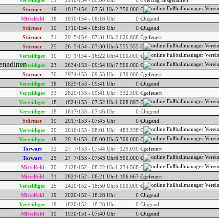
Verteidiger
31
29
18/154 - 00:00 Uhr
0 €
Vertrag ausgelaufen
Stürmer
19
18
15/154 - 07:51 Uhr
2.350.000 €
Mittelfeld
18
18
10/154 - 08:16 Uhr
0 €
Jugend
Stürmer
19
17
10/154 - 08:16 Uhr
0 €
Jugend
Stürmer
31
29
5/154 - 07:31 Uhr
2.626.868 €
gefeuert
Stürmer
25
26
5/154 - 07:30 Uhr
5.555.555 €
Verteidiger
19
19
1/154 - 16:22 Uhr
4.000.000 €
Verteidiger
23
26
34/153 - 09:54 Uhr
7.500.000 €
Stürmer
30
29
34/153 - 09:53 Uhr
630.000 €
gefeuert
Verteidiger
18
18
29/153 - 09:41 Uhr
0 €
Jugend
Verteidiger
33
28
29/153 - 09:41 Uhr
332.500 €
gefeuert
Verteidiger
18
18
24/153 - 07:52 Uhr
1.008.893 €
Verteidiger
18
18
17/153 - 07:46 Uhr
0 €
Jugend
Stürmer
19
20
17/153 - 07:45 Uhr
0 €
Jugend
Verteidiger
20
20
16/153 - 08:01 Uhr
483.338 €
Verteidiger
19
20
9/153 - 08:00 Uhr
5.300.000 €
Torwart
32
27
7/153 - 07:44 Uhr
129.030 €
gefeuert
Torwart
25
27
7/153 - 07:43 Uhr
6.500.000 €
Mittelfeld
20
21
28/152 - 08:22 Uhr
1.234.568 €
Mittelfeld
31
28
21/152 - 08:21 Uhr
1.106.667 €
gefeuert
Verteidiger
25
24
20/152 - 18:50 Uhr
5.000.000 €
Mittelfeld
19
20
20/152 - 18:28 Uhr
0 €
Jugend
Verteidiger
19
18
20/152 - 18:28 Uhr
0 €
Jugend
Mittelfeld
19
19
30/151 - 07:40 Uhr
0 €
Jugend