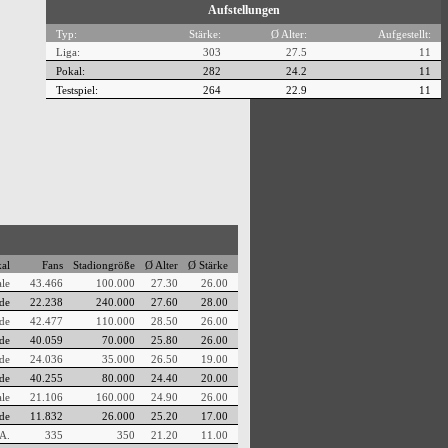
Aufstellungen
Typ:
Stärke:
Ø Alter:
Aufgestellt:
Liga:
303
27.5
11
Pokal:
282
24.2
11
Testspiel:
264
22.9
11
al
Fans
Stadiongröße
Ø Alter
Ø Stärke
ale
43.466
100.000
27.30
26.00
de
22.238
240.000
27.60
28.00
de
42.477
110.000
28.50
26.00
de
40.059
70.000
25.80
26.00
de
24.036
35.000
26.50
19.00
de
40.255
80.000
24.40
20.00
ale
21.106
160.000
24.90
26.00
de
11.832
26.000
25.20
17.00
A.
335
350
21.20
11.00