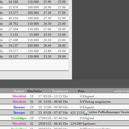
de
44.160
110.000
25.90
25.00
de
22.678
160.000
26.90
27.00
de
23.577
200.000
27.20
27.00
de
40.134
100.000
27.30
25.00
de
28.702
110.000
26.50
25.00
de
27.594
110.000
27.60
26.00
A.
5.155
15.000
23.50
15.00
de
27.438
110.000
26.50
25.00
de
19.237
260.000
28.40
28.00
de
19.577
120.000
23.80
24.00
de
19.127
120.000
23.50
20.00
Position
Alter
Stärke
Transferzeit
Preis
wohin/woh
Mittelfeld
19
17
8/156 - 12:15 Uhr
0 €
Jugend
Mittelfeld
32
29
3/156 - 00:00 Uhr
0 €
Vertrag ausgelaufen
Torwart
19
19
1/156 - 09:40 Uhr
0 €
Jugend
Torwart
25
23
0/156 - 07:47 Uhr
421.113 €
Verteidiger
18
17
29/155 - 07:44 Uhr
0 €
Jugend
Mittelfeld
32
29
28/155 - 06:45 Uhr
224.690 €
gefeuert