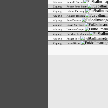
Abgang
Reinold Sturm
Zugang
Robert Peter Snair
Zugang
Frieder Farnung
Abgang
Aleksey Bogdan
Abgang
Jude Duncan
Zugang
David Sturgeon
Abgang
Leoncio Campo
Zugang
Emirhan Klußmann
Abgang
Rutgar Poté
Zugang
Lasse Küper