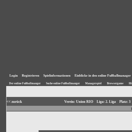
Login
Registrieren
Spielinformationen
Einblicke in den online Fußballmanager
Der online Fußballmanger
Suche online Fußballmanger
Managerspiel
Browsergame
Hi
<< zurück
Verein: Union RIO Liga: 2. Liga Platz: