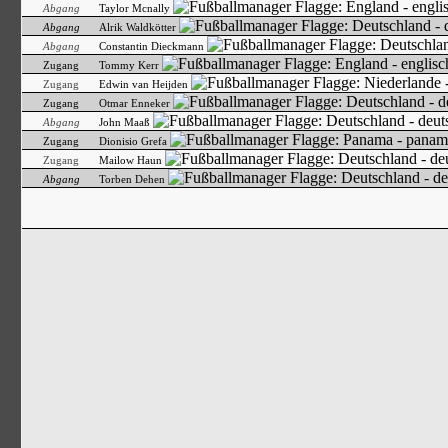
Abgang
Taylor Mcnally
Abgang
Alrik Waldkötter
Abgang
Constantin Dieckmann
Zugang
Tommy Kerr
Zugang
Edwin van Heijden
Zugang
Otmar Enneker
Abgang
John Maaß
Zugang
Dionisio Grefa
Zugang
Mailow Haun
Abgang
Torben Dehen