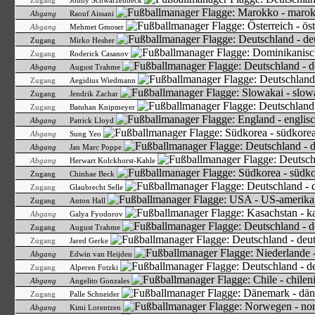
Zugang
Jonny Schwarzenbeck
Abgang
Raouf Aissani
Abgang
Mehmet Gmoser
Zugang
Mirko Hesher
Zugang
Roderick Casanov
Abgang
August Trahme
Zugang
Aegidius Wiedmann
Zugang
Jendrik Zachar
Zugang
Batuhan Knipmeyer
Abgang
Patrick Lloyd
Abgang
Sung Yeo
Abgang
Jan Marc Poppe
Abgang
Herwart Kolckhorst-Kahle
Zugang
Chinhae Beck
Zugang
Glaubrecht Selle
Zugang
Anton Hall
Abgang
Galya Fyodorov
Zugang
August Trahme
Zugang
Jared Gerke
Abgang
Edwin van Heijden
Zugang
Alperen Fotzki
Abgang
Angelito Gonzales
Zugang
Palle Schneider
Abgang
Kimi Lorentzen