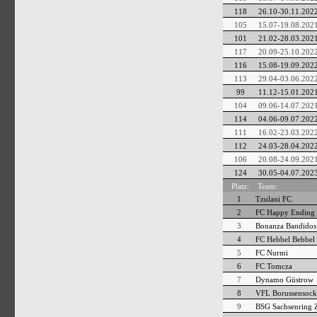
118
26.10-30.11.202
105
15.07-19.08.202
101
21.02-28.03.202
117
20.09-25.10.202
116
15.08-19.09.202
113
29.04-03.06.202
99
11.12-15.01.202
104
09.06-14.07.202
114
04.06-09.07.202
111
16.02-23.03.202
112
24.03-28.04.202
106
20.08-24.09.202
124
30.05-04.07.202
Platz:
Team:
1
Tzulani FC
2
FC Happy Ending
3
Bonanza Bandidos
4
FC Hebbel Bebbel
5
FC Nurmi
6
FC Tomcza
7
Dynamo Güstrow
8
VFL Borussensock
9
BSG Sachsenring 