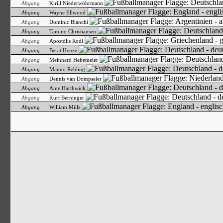
Abgang
Kirill Niederwöhrmann
Abgang
Wayne Ellwood
Abgang
Dominic Bianchi
Abgang
Tamino Christiansen
Abgang
Apostólis Rodi
Abgang
Berat Henze
Abgang
Meinhard Hehemeier
Abgang
Manno Rehling
Abgang
Dennis van Dompseler
Abgang
Ante Harthwick
Abgang
Kurt Berninger
Abgang
William Mills