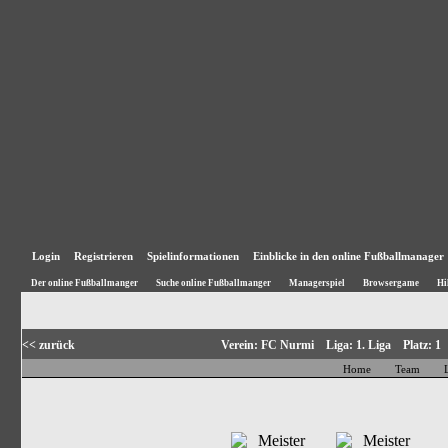
Login
Registrieren
Spielinformationen
Einblicke in den online Fußballmanager
Der online Fußballmanger
Suche online Fußballmanger
Managerspiel
Browsergame
Hi
<< zurück
Verein: FC Nurmi Liga: 1. Liga Platz: 
Home
Team