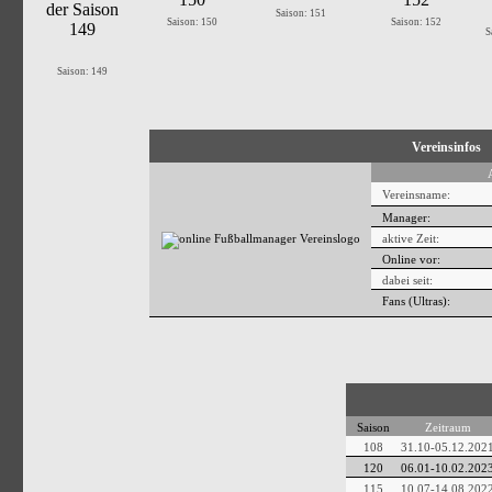
Saison: 151
Saison: 150
Saison: 152
S
Saison: 149
Vereinsinfos
Vereinsname:
Manager:
aktive Zeit:
Online vor:
dabei seit:
Fans (Ultras):
Saison
Zeitraum
108
31.10-05.12.202
120
06.01-10.02.202
115
10.07-14.08.202