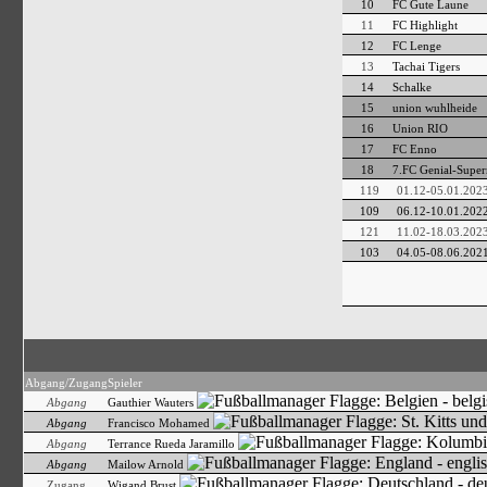
10
FC Gute Laune
11
FC Highlight
12
FC Lenge
13
Tachai Tigers
14
Schalke
15
union wuhlheide
16
Union RIO
17
FC Enno
18
7.FC Genial-Super
119
01.12-05.01.202
109
06.12-10.01.202
121
11.02-18.03.202
103
04.05-08.06.202
Abgang/Zugang
Spieler
Abgang
Gauthier Wauters
Abgang
Francisco Mohamed
Abgang
Terrance Rueda Jaramillo
Abgang
Mailow Arnold
Zugang
Wigand Brust