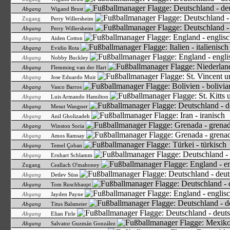
Abgang
Wigand Brust
Zugang
Perry Willersheim
Abgang
Perry Willersheim
Abgang
Aiden Cotton
Abgang
Evidio Rota
Abgang
Nobby Buckley
Abgang
Flemming van der Hart
Abgang
Jose Eduardo Muir
Abgang
Vasco Barros
Abgang
Luis Armando Hamilton
Abgang
Mesut Wangner
Abgang
Anil Gholizadeh
Abgang
Winston Soria
Abgang
Amos Ramsay
Abgang
Temel Çoban
Abgang
Ernhart Schlamm
Zugang
Ceallach O'mahoney
Abgang
Detlev Süss
Abgang
Tom Ruschhaupt
Abgang
Jayden Payne
Abgang
Titus Balsmeier
Abgang
Elian Firle
Abgang
Salvator Guzmán González