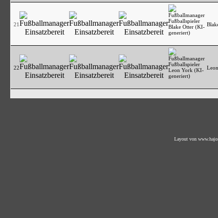
21
Blak
22
Leon
Layout von
www.hajo