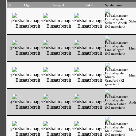
LN:
Liga:
Testspiel:
Pokal:
Spielername:
1
Sieb
2
Lino
3
Munr
4
And
5
Mat 