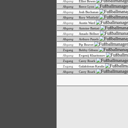
Abgang
Elliot Bowes
Abgang
Reece Lyon
Abgang
Josh Buchanan
Abgang
Rory Whitfield
Abgang
Austin Ward
Abgang
Antoine Battiati
Abgang
Amado Böllner
Abgang
Arthuro Pauels
Abgang
Pip Bouvet
Zugang
Bobby Gibson
Abgang
Evgenij Kharitonov
Zugang
Carey Roark
Zugang
Galaktíonas Karalis
Abgang
Carey Roark