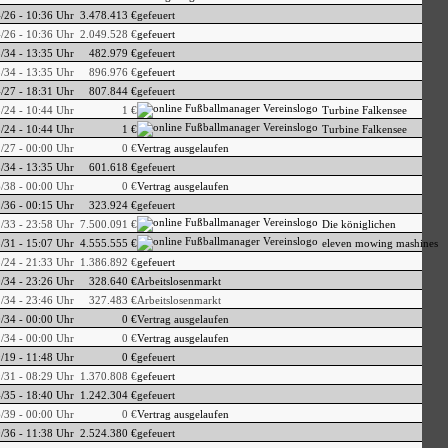
/26 - 10:36 Uhr
3.478.413 €
gefeuert
/26 - 10:36 Uhr
2.049.528 €
gefeuert
/34 - 13:35 Uhr
482.979 €
gefeuert
/34 - 13:35 Uhr
896.976 €
gefeuert
/27 - 18:31 Uhr
807.844 €
gefeuert
/24 - 10:44 Uhr
1 €
Turbine Falkensee
/24 - 10:44 Uhr
1 €
Turbine Falkensee
/27 - 00:00 Uhr
0 €
Vertrag ausgelaufen
/34 - 13:35 Uhr
601.618 €
gefeuert
/38 - 00:00 Uhr
0 €
Vertrag ausgelaufen
/36 - 00:15 Uhr
323.924 €
gefeuert
/33 - 23:58 Uhr
7.500.091 €
Die königlichen
/31 - 15:07 Uhr
4.555.555 €
eleven mowing mashines
/24 - 21:33 Uhr
1.386.892 €
gefeuert
/34 - 23:26 Uhr
328.640 €
Arbeitslosenmarkt
/34 - 23:46 Uhr
327.483 €
Arbeitslosenmarkt
/34 - 00:00 Uhr
0 €
Vertrag ausgelaufen
/34 - 00:00 Uhr
0 €
Vertrag ausgelaufen
/19 - 11:48 Uhr
0 €
gefeuert
/31 - 08:29 Uhr
1.370.808 €
gefeuert
/35 - 18:40 Uhr
1.242.304 €
gefeuert
/39 - 00:00 Uhr
0 €
Vertrag ausgelaufen
/36 - 11:38 Uhr
2.524.380 €
gefeuert