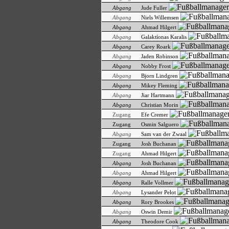
Abgang
Jude Fuller
Abgang
Niels Willemsen
Abgang
Ahmad Hilgert
Abgang
Galaktíonas Karalis
Abgang
Carey Roark
Abgang
Jaden Robinson
Abgang
Nobby Frost
Abgang
Bjorn Lindgren
Abgang
Mikey Fleming
Abgang
Jiar Hartmann
Abgang
Christian Morin
Zugang
Efe Cremer
Zugang
Osmin Salguero
Abgang
Sam van der Zwaal
Zugang
Josh Buchanan
Zugang
Ahmad Hilgert
Abgang
Josh Buchanan
Abgang
Ahmad Hilgert
Abgang
Ralle Vollmer
Abgang
Lysander Pelot
Abgang
Rory Brookes
Abgang
Oswin Demir
Abgang
Theodore Cook