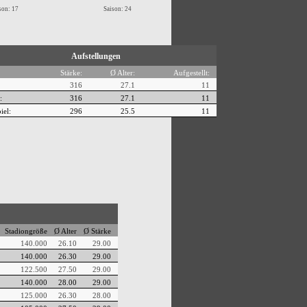
son: 17
Saison: 24
Aufstellungen
Stärke:
Ø Alter:
Aufgestellt:
316
27.1
11
:
316
27.1
11
iel:
296
25.5
11
Stadiongröße
Ø Alter
Ø Stärke
140.000
26.10
29.00
140.000
26.30
29.00
122.500
27.50
29.00
140.000
28.00
29.00
125.000
26.30
28.00