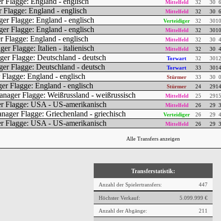
Mittelfeld
32
30
6
Mittelfeld
32
30
6
Verteidiger
32
30
10
Mittelfeld
32
30
10
Mittelfeld
32
30
4
Mittelfeld
32
30
4
Torwart
32
30
12
Torwart
33
30
14
Stürmer
33
30
0
Stürmer
24
29
14
Mittelfeld
25
29
15
Mittelfeld
26
29
3
Verteidiger
26
29
4
Mittelfeld
26
29
3
Alle Transfers anzeigen
Transferstatistik:
Anzahl der Spielertransfers:
447
Höchster Verkauf:
5.099.999 €
Anzahl der Abgänge:
211