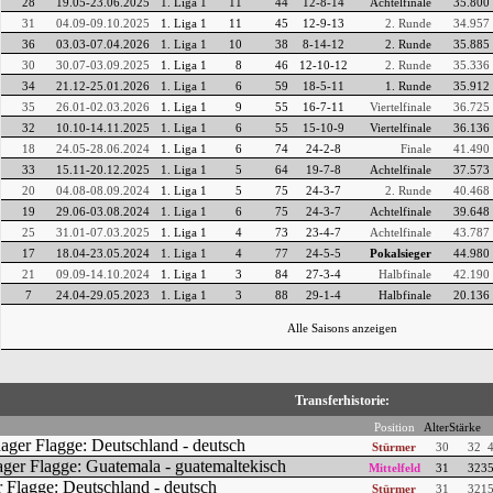
28
19.05-23.06.2025
1. Liga 1
11
44
12-8-14
Achtelfinale
35.800
31
04.09-09.10.2025
1. Liga 1
11
45
12-9-13
2. Runde
34.957
36
03.03-07.04.2026
1. Liga 1
10
38
8-14-12
2. Runde
35.885
30
30.07-03.09.2025
1. Liga 1
8
46
12-10-12
2. Runde
35.336
34
21.12-25.01.2026
1. Liga 1
6
59
18-5-11
1. Runde
35.912
35
26.01-02.03.2026
1. Liga 1
9
55
16-7-11
Viertelfinale
36.725
32
10.10-14.11.2025
1. Liga 1
6
55
15-10-9
Viertelfinale
36.136
18
24.05-28.06.2024
1. Liga 1
6
74
24-2-8
Finale
41.490
33
15.11-20.12.2025
1. Liga 1
5
64
19-7-8
Achtelfinale
37.573
20
04.08-08.09.2024
1. Liga 1
5
75
24-3-7
2. Runde
40.468
19
29.06-03.08.2024
1. Liga 1
6
75
24-3-7
Achtelfinale
39.648
25
31.01-07.03.2025
1. Liga 1
4
73
23-4-7
Achtelfinale
43.787
17
18.04-23.05.2024
1. Liga 1
4
77
24-5-5
Pokalsieger
44.980
21
09.09-14.10.2024
1. Liga 1
3
84
27-3-4
Halbfinale
42.190
7
24.04-29.05.2023
1. Liga 1
3
88
29-1-4
Halbfinale
20.136
Alle Saisons anzeigen
Transferhistorie:
Position
Alter
Stärke
Stürmer
30
32
4
Mittelfeld
31
32
35
Stürmer
31
32
15