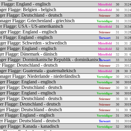
Mittelfeld
30
31
24
Mittelfeld
30
31
24
Stürmer
30
31
35
Verteidiger
31
31
35
Mittelfeld
31
31
34
Stürmer
31
31
28
Torwart
31
31
28
Mittelfeld
31
31
2
Mittelfeld
32
31
35
Mittelfeld
32
31
6
Torwart
33
31
32
Stürmer
25
30
12
Mittelfeld
28
30
3
Verteidiger
30
30
23
Verteidiger
30
30
10
Stürmer
30
30
1
Verteidiger
30
30
10
Stürmer
30
30
1
Stürmer
30
30
19
Stürmer
31
30
9
Verteidiger
31
30
24
Torwart
31
30
16
Verteidiger
32
30
10