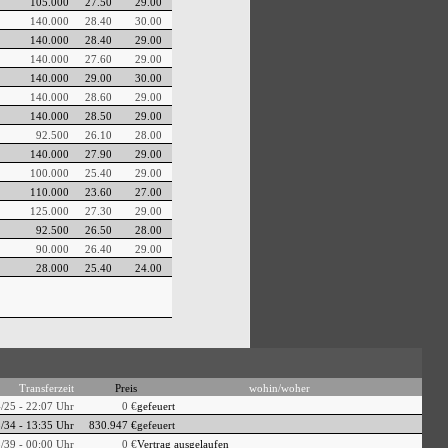
105.000
27.50
29.00
140.000
28.40
30.00
140.000
28.40
29.00
140.000
27.60
29.00
140.000
29.00
30.00
140.000
28.60
29.00
140.000
28.50
29.00
92.500
26.10
28.00
140.000
27.90
29.00
100.000
25.40
29.00
110.000
23.60
27.00
125.000
27.30
29.00
92.500
26.50
28.00
90.000
26.40
29.00
28.000
25.40
24.00
Transferzeit
Preis
wohin/woher
/25 - 22:07 Uhr
0 €
gefeuert
/34 - 13:35 Uhr
830.947 €
gefeuert
/39 - 00:00 Uhr
0 €
Vertrag ausgelaufen