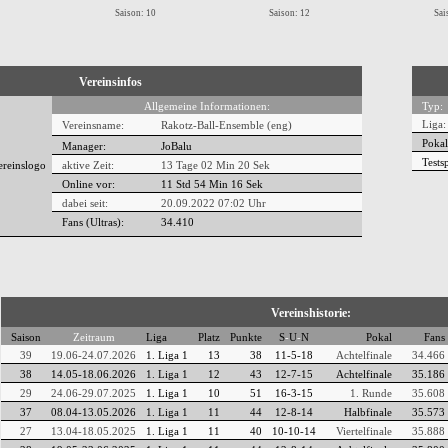
Saison: 10
Saison: 12
Sai
Vereinsinfos
Allgemeine Informationen:
Typ:
Liga:
Vereinsname:
Rakotz-Ball-Ensemble (eng)
Pokal
Manager:
JoBalu
Testsp
aktive Zeit:
13 Tage 02 Min 20 Sek
Online vor:
11 Std 54 Min 17 Sek
dabei seit:
20.09.2022 07:02 Uhr
Fans (Ultras):
34.410
Vereinshistorie:
Saison
Zeitraum
Liga
Platz
Punkte
S
-
U
-
N
Pokal
Fans
39
19.06-24.07.2026
1. Liga 1
13
38
11-5-18
Achtelfinale
34.466
38
14.05-18.06.2026
1. Liga 1
12
43
12-7-15
Achtelfinale
35.186
29
24.06-29.07.2025
1. Liga 1
10
51
16-3-15
1. Runde
35.608
37
08.04-13.05.2026
1. Liga 1
11
44
12-8-14
Halbfinale
35.573
27
13.04-18.05.2025
1. Liga 1
11
40
10-10-14
Viertelfinale
35.888