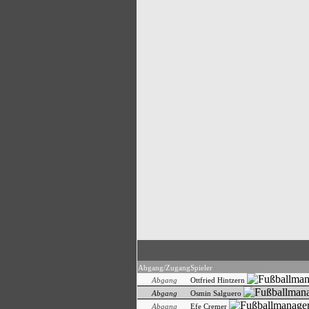
Abgang/Zugang
Spieler
Abgang
Ottfried Hintzern
Abgang
Osmin Salguero
Abgang
Efe Cremer