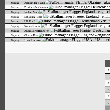
Zugang
Aleksander Zayka
Zugang
Dankwardt Kleinlein
Abgang
Nathan Sims
Zugang
Sebastian Robin
Zugang
Ulli Radike
Zugang
Samuel Quinn
Zugang
Andreas Pfaffenhofen
Abgang
Charlie Hart
Abgang
Tony Ambrose
An
Hö
An
Hö
An
G
G