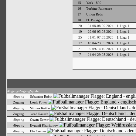
15
York 1899
16
Turbine Falkensee
17
Union Reds
18
FC Porrigde
20
04.08-08.09.2024
1. Liga 1
19
29.06-03.08.2024
1. Liga 1
25
31.01-07.03.2025
1. Liga 1
17
18.04-23.05.2024
1. Liga 1
21
09.09-14.10.2024
1. Liga 1
7
24.04-29.05.2023
1. Liga 1
Abgang/Zugang
Spieler
Abgang
Sebastian Robin
Zugang
Louis Potter
Abgang
Stinnes Kettlar
Zugang
Jared Rausch
Abgang
Oswin Demir
Abgang
Evgenij Kharitonov
Abgang
Efe Cremer