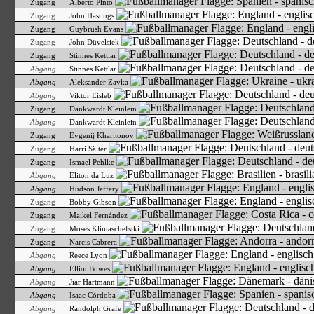
Zugang
Alberto Pinto
Zugang
John Hastings
Zugang
Guybrush Evans
Zugang
John Düvelsiek
Zugang
Stinnes Kettlar
Abgang
Stinnes Kettlar
Abgang
Aleksander Zayka
Abgang
Viktor Eisleb
Zugang
Dankwardt Kleinlein
Abgang
Dankwardt Kleinlein
Zugang
Evgenij Kharitonov
Zugang
Harri Sälter
Zugang
Ismael Pehlke
Abgang
Eliton da Luz
Abgang
Hudson Jeffery
Zugang
Bobby Gibson
Zugang
Maikel Fernández
Zugang
Moses Klimaschefstki
Zugang
Narcis Cabrera
Abgang
Reece Lyon
Abgang
Elliot Bowes
Abgang
Jiar Hartmann
Abgang
Isaac Córdoba
Abgang
Randolph Grafe