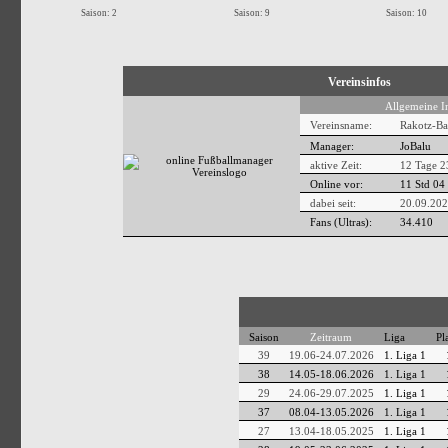
Saison: 2
Saison: 9
Saison: 10
Vereinsinfos
Allgemeine I
Vereinsname:
Rakotz-Ba
Manager:
JoBalu
aktive Zeit:
12 Tage 2
Online vor:
11 Std 04
dabei seit:
20.09.202
Fans (Ultras):
34.410
Saison
Zeitraum
Liga
Pl
39
19.06-24.07.2026
1. Liga 1
38
14.05-18.06.2026
1. Liga 1
29
24.06-29.07.2025
1. Liga 1
37
08.04-13.05.2026
1. Liga 1
27
13.04-18.05.2025
1. Liga 1