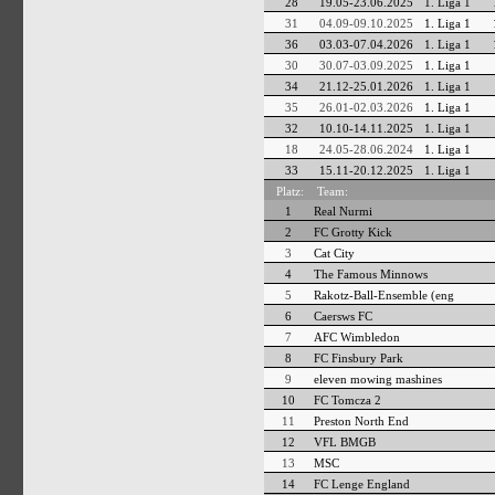
28
19.05-23.06.2025
1. Liga 1
31
04.09-09.10.2025
1. Liga 1
36
03.03-07.04.2026
1. Liga 1
30
30.07-03.09.2025
1. Liga 1
34
21.12-25.01.2026
1. Liga 1
35
26.01-02.03.2026
1. Liga 1
32
10.10-14.11.2025
1. Liga 1
18
24.05-28.06.2024
1. Liga 1
33
15.11-20.12.2025
1. Liga 1
Platz:
Team:
1
Real Nurmi
2
FC Grotty Kick
3
Cat City
4
The Famous Minnows
5
Rakotz-Ball-Ensemble (eng
6
Caersws FC
7
AFC Wimbledon
8
FC Finsbury Park
9
eleven mowing mashines
10
FC Tomcza 2
11
Preston North End
12
VFL BMGB
13
MSC
14
FC Lenge England