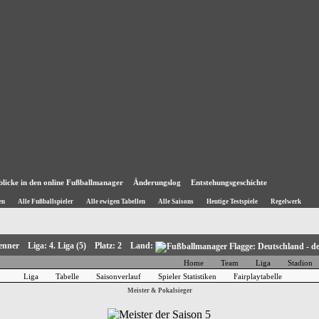
blicke in den online Fußballmanager
Änderungslog
Entstehungsgeschichte
en
Alle Fußballspieler
Alle ewigen Tabellen
Alle Saisons
Heutige Testspiele
Regelwerk
Penner Liga: 4. Liga (5) Platz: 2 Land:
Home
Team
Liga
Stadion
Liga
Tabelle
Saisonverlauf
Spieler Statistiken
Fairplaytabelle
Meister & Pokalsieger