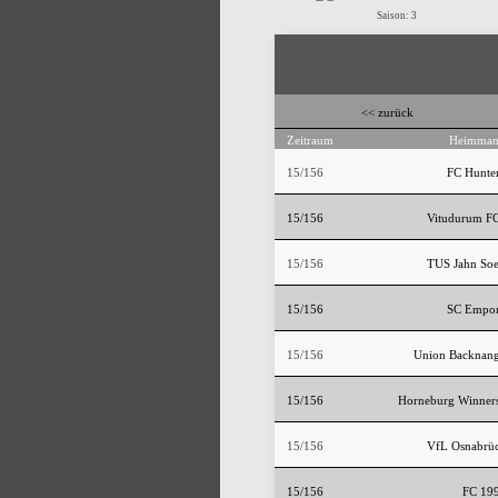
Saison: 3
<< zurück
Zeitraum
Heimman
15/156
FC Hunte
15/156
Vitudurum F
15/156
TUS Jahn Soe
15/156
SC Empo
15/156
Union Backnan
15/156
Horneburg Winner
15/156
VfL Osnabrü
15/156
FC 19