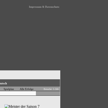
Impressum & Datenschutz
Spielplan
Alle Erfolge
Besuche: 5.566