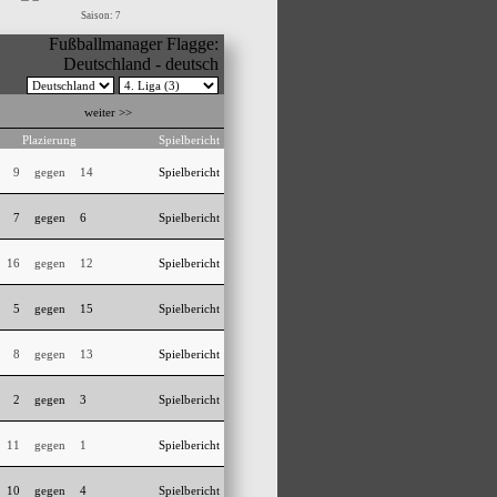
Saison: 7
weiter >>
Plazierung
Spielbericht
9
gegen
14
Spielbericht
7
gegen
6
Spielbericht
16
gegen
12
Spielbericht
5
gegen
15
Spielbericht
8
gegen
13
Spielbericht
2
gegen
3
Spielbericht
11
gegen
1
Spielbericht
10
gegen
4
Spielbericht