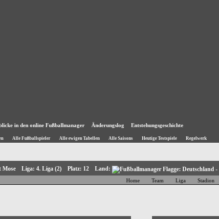
blicke in den online Fußballmanager
Änderungslog
Entstehungsgeschichte
en
Alle Fußballspieler
Alle ewigen Tabellen
Alle Saisons
Heutige Testspiele
Regelwerk
st Mose Liga: 4. Liga (2) Platz: 12 Land:
Home
Team
Liga
Stadion