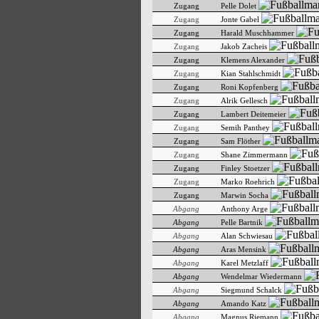
Zugang
Pelle Dolet
Zugang
Jonte Gabel
Zugang
Harald Muschhammer
Zugang
Jakob Zacheis
Zugang
Klemens Alexander
Zugang
Kian Stahlschmidt
Zugang
Roni Kopfenberg
Zugang
Alrik Gellesch
Zugang
Lambert Deitemeier
Zugang
Semih Panthey
Zugang
Sam Flöther
Zugang
Shane Zimmermann
Zugang
Finley Stoetzer
Zugang
Marko Roehrich
Zugang
Marwin Socha
Abgang
Anthony Arge
Abgang
Pelle Bartnik
Abgang
Alan Schwiesau
Abgang
Aras Mensink
Abgang
Karel Metzlaff
Abgang
Wendelmar Wiedermann
Abgang
Siegmund Schalck
Abgang
Amando Katz
Abgang
Magnus Riemann