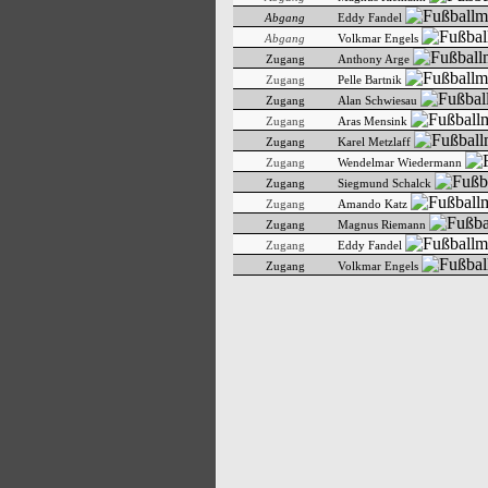
Abgang
Eddy Fandel
Abgang
Volkmar Engels
Zugang
Anthony Arge
Zugang
Pelle Bartnik
Zugang
Alan Schwiesau
Zugang
Aras Mensink
Zugang
Karel Metzlaff
Zugang
Wendelmar Wiedermann
Zugang
Siegmund Schalck
Zugang
Amando Katz
Zugang
Magnus Riemann
Zugang
Eddy Fandel
Zugang
Volkmar Engels