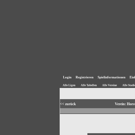
Login
Registrieren
Spielinformationen
Ein
Alle Ligen
Alle Tabellen
Alle Vereine
Alle Stadi
<< zurück
Verein: Hor