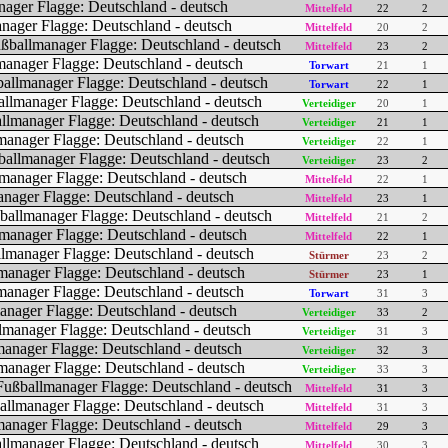
Mittelfeld
22
2
Mittelfeld
20
2
Mittelfeld
23
2
Torwart
21
1
Torwart
22
1
Verteidiger
20
1
Verteidiger
21
1
Verteidiger
22
1
Verteidiger
23
2
Mittelfeld
22
1
Mittelfeld
23
1
Mittelfeld
21
2
Mittelfeld
22
1
Stürmer
23
2
Stürmer
23
1
Torwart
31
3
Verteidiger
33
2
Verteidiger
31
3
Verteidiger
32
3
Verteidiger
33
3
Mittelfeld
31
3
Mittelfeld
31
3
Mittelfeld
29
3
Mittelfeld
30
3