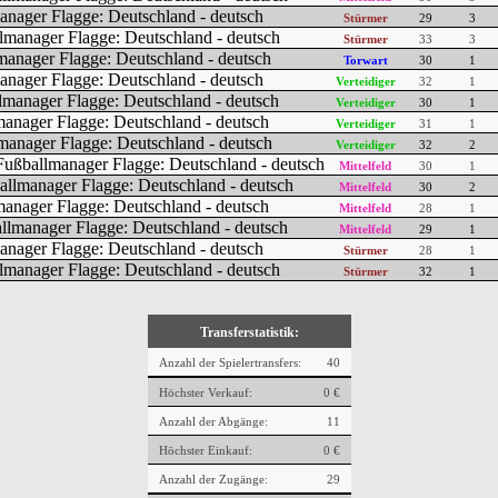
Stürmer
29
3
Stürmer
33
3
Torwart
30
1
Verteidiger
32
1
Verteidiger
30
1
Verteidiger
31
1
Verteidiger
32
2
Mittelfeld
30
1
Mittelfeld
30
2
Mittelfeld
28
1
Mittelfeld
29
1
Stürmer
28
1
Stürmer
32
1
Transferstatistik:
Anzahl der Spielertransfers:
40
Höchster Verkauf:
0 €
Anzahl der Abgänge:
11
Höchster Einkauf:
0 €
Anzahl der Zugänge:
29