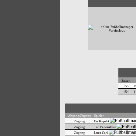
Saison
155
1
154
1
Abgang/Zugang
Spieler
Zugang
Bo Kupski
Zugang
Tao Fenouillère
Zugang
Luca Carl