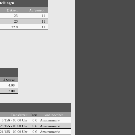
tellungen
Ø Alter:
Aufgestellt:
23
11
23
11
22.9
11
Ø Stärke
4.00
2.00
Transferzeit
Preis
wohin/woher
6/156 - 00:00 Uhr
0 €
Amateurmarkt
29/155 - 00:00 Uhr
0 €
Amateurmarkt
21/155 - 00:00 Uhr
0 €
Amateurmarkt