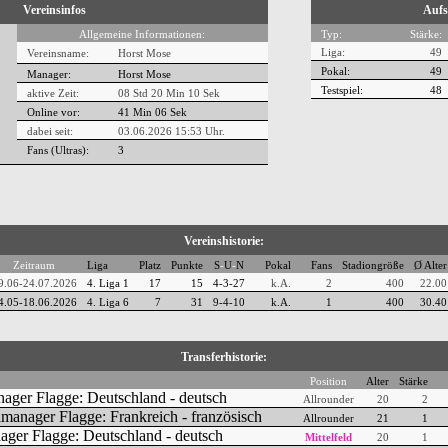
Vereinsinfos
Aufs
Allgemeine Informationen:
Typ:
Stärke:
Liga:
49
Vereinsname:
Horst Mose
Pokal:
49
Manager:
Horst Mose
Testspiel:
48
aktive Zeit:
08 Std 20 Min 10 Sek
Online vor:
41 Min 06 Sek
dabei seit:
03.06.2026 15:53 Uhr.
Fans (Ultras):
3
Vereinshistorie:
Zeitraum
Liga
Platz
Punkte
S
-
U
-
N
Pokal
Fans
Stadiongröße
Ø Alter
9.06-24.07.2026
4. Liga 1
17
15
4-3-27
k.A.
2
400
22.00
4.05-18.06.2026
4. Liga 6
7
31
9-4-10
k.A.
1
400
30.40
Transferhistorie:
Position
Alter
Stärke
Allrounder
20
2
Allrounder
21
1
Mittelfeld
20
1