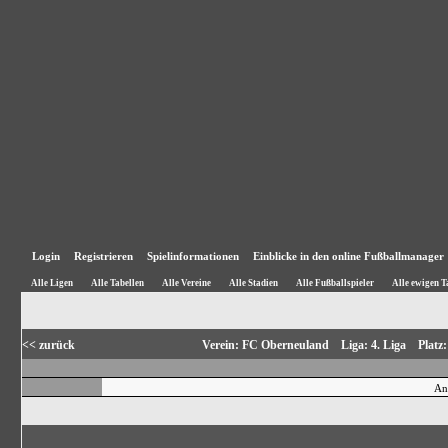
Login
Registrieren
Spielinformationen
Einblicke in den online Fußballmanager
Alle Ligen
Alle Tabellen
Alle Vereine
Alle Stadien
Alle Fußballspieler
Alle ewigen T
<< zurück
Verein: FC Oberneuland Liga: 4. Liga Plat
An