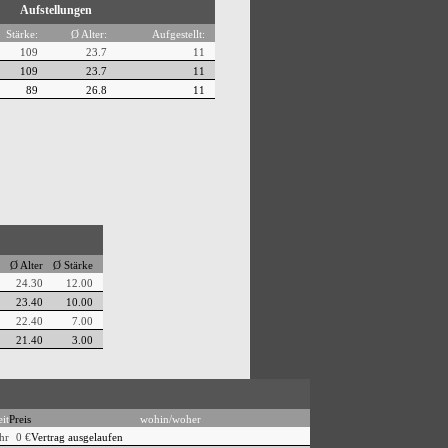
Aufstellungen
Stärke:
Ø Alter:
Aufgestellt:
109
23.7
11
109
23.7
11
89
26.8
11
Ø Alter
Ø Stärke
24.30
12.00
23.40
10.00
22.40
7.00
21.40
3.00
it
Preis
wohin/woher
hr
0 €
Vertrag ausgelaufen