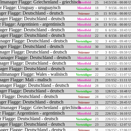
Mittelfeld
25
14
13/156 - 00:00 U
Mittelfeld
18
7
9/156 - 06:01 U
Stürmer
25
15
9/156 - 00:00 U
Mittelfeld
24
13
9/156 - 00:00 U
Mittelfeld
26
13
9/156 - 00:00 U
Mittelfeld
22
6
6/156 - 10:43 U
Mittelfeld
22
6
6/156 - 10:43 U
Verteidiger
32
3
4/156 - 09:48 U
Mittelfeld
30
3
16/153 - 21:11 U
Stürmer
17
3
8/153 - 09:59 U
Mittelfeld
31
2
5/153 - 05:51 U
Mittelfeld
22
2
5/153 - 05:50 U
Verteidiger
30
1
34/152 - 11:08 U
Verteidiger
22
2
34/152 - 11:07 U
Mittelfeld
21
2
31/152 - 11:11 U
Mittelfeld
28
1
31/152 - 11:11 U
Verteidiger
33
1
28/152 - 10:48 U
Stürmer
28
1
27/152 - 20:46 U
Stürmer
21
2
27/152 - 20:45 U
Mittelfeld
21
2
27/152 - 12:48 U
Mittelfeld
22
2
26/152 - 16:10 U
Verteidiger
23
2
26/152 - 14:50 U
Verteidiger
23
2
26/152 - 12:07 U
Stürmer
31
1
26/152 - 12:06 U