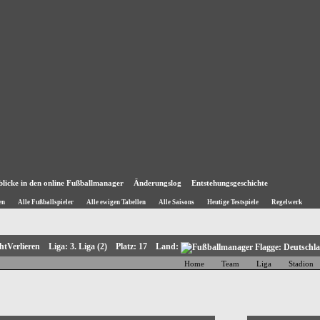
blicke in den online Fußballmanager
Änderungslog
Entstehungsgeschichte
en
Alle Fußballspieler
Alle ewigen Tabellen
Alle Saisons
Heutige Testspiele
Regelwerk
chtVerlieren Liga: 3. Liga (2) Platz: 17 Land:
Home
Team
Liga
Stadion