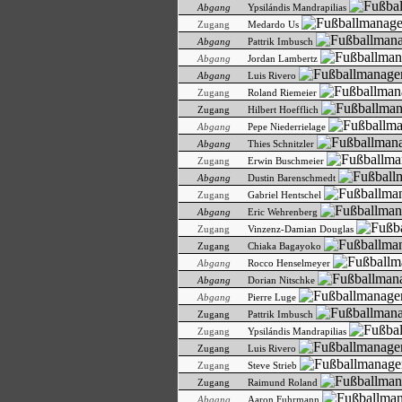
Abgang
Ypsilándis Mandrapilias
Zugang
Medardo Us
Abgang
Pattrik Imbusch
Abgang
Jordan Lambertz
Abgang
Luis Rivero
Zugang
Roland Riemeier
Zugang
Hilbert Hoefflich
Abgang
Pepe Niederrielage
Abgang
Thies Schnitzler
Zugang
Erwin Buschmeier
Abgang
Dustin Barenschmedt
Zugang
Gabriel Hentschel
Abgang
Eric Wehrenberg
Zugang
Vinzenz-Damian Douglas
Zugang
Chiaka Bagayoko
Abgang
Rocco Henselmeyer
Abgang
Dorian Nitschke
Abgang
Pierre Luge
Zugang
Pattrik Imbusch
Zugang
Ypsilándis Mandrapilias
Zugang
Luis Rivero
Zugang
Steve Strieb
Zugang
Raimund Roland
Abgang
Aaron Fuhrmann