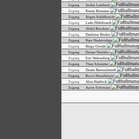
Zugang
Jordan Lambertz
Zugang
Kenan Bormann
Zugang
Jürgen Schildknecht
Zugang
Laslo Hildebrandt
Zugang
Abdul Boechner
Zugang
Dankmar Heuker
Zugang
Pepe Niederrielage
Zugang
Ringo Oswald
Zugang
Dorian Nitschke
Zugang
Eric Wehrenberg
Zugang
Thies Schnitzler
Zugang
Dustin Barenschmedt
Zugang
Rocco Henselmeyer
Zugang
Alois Haddock
Zugang
Aaron Fuhrmann