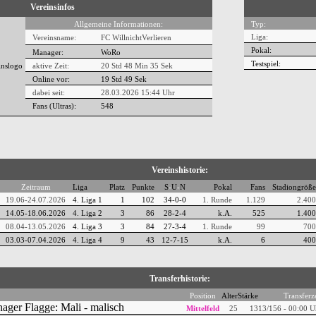
Vereinsinfos
Allgemeine Informationen:
Typ:
Liga:
Vereinsname:
FC WillnichtVerlieren
Pokal:
Manager:
WoRo
Testspiel:
aktive Zeit:
20 Std 48 Min 35 Sek
Online vor:
19 Std 49 Sek
dabei seit:
28.03.2026 15:44 Uhr
Fans (Ultras):
548
Vereinshistorie:
Zeitraum
Liga
Platz
Punkte
S
-
U
-
N
Pokal
Fans
Stadiongröße
19.06-24.07.2026
4. Liga 1
1
102
34-0-0
1. Runde
1.129
2.400
14.05-18.06.2026
4. Liga 2
3
86
28-2-4
k.A.
525
1.400
08.04-13.05.2026
4. Liga 3
3
84
27-3-4
1. Runde
99
700
03.03-07.04.2026
4. Liga 4
9
43
12-7-15
k.A.
6
400
Transferhistorie:
Position
Alter
Stärke
Transferze
Mittelfeld
25
13
13/156 - 00:00 U