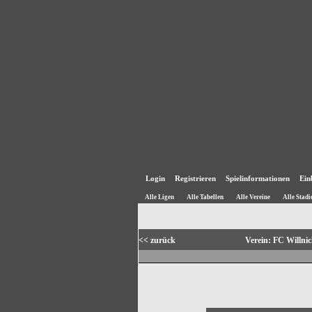
Login
Registrieren
Spielinformationen
Ein
Alle Ligen
Alle Tabellen
Alle Vereine
Alle Stadi
<< zurück
Verein: FC Willni