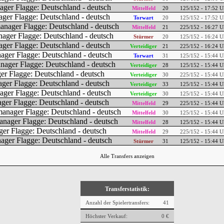
Mittelfeld
20
1
25/152 - 17:52 U
Torwart
20
1
25/152 - 17:52 U
Mittelfeld
21
2
25/152 - 16:27 U
Stürmer
20
1
25/152 - 16:24 U
Verteidiger
21
2
25/152 - 16:24 U
Torwart
31
1
25/152 - 15:44 U
Verteidiger
28
1
25/152 - 15:44 U
Verteidiger
30
2
25/152 - 15:44 U
Verteidiger
33
1
25/152 - 15:44 U
Verteidiger
30
1
25/152 - 15:44 U
Mittelfeld
29
2
25/152 - 15:44 U
Mittelfeld
30
1
25/152 - 15:44 U
Mittelfeld
28
1
25/152 - 15:44 U
Mittelfeld
29
2
25/152 - 15:44 U
Stürmer
31
1
25/152 - 15:44 U
Alle Transfers anzeigen
Transferstatistik:
Anzahl der Spielertransfers:
41
Höchster Verkauf:
0 €