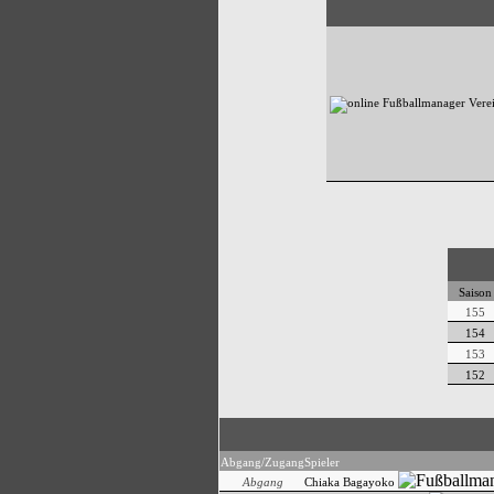
Saison
155
154
153
152
Abgang/Zugang
Spieler
Abgang
Chiaka Bagayoko