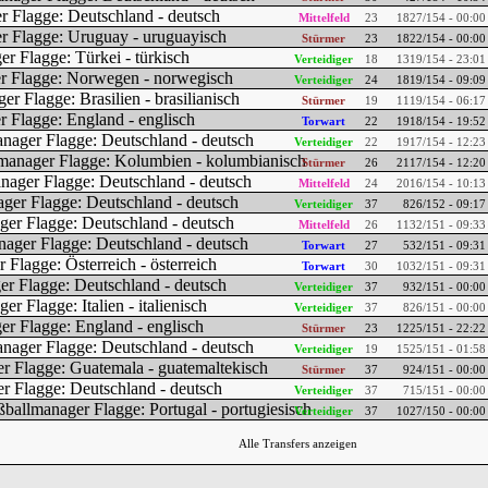
Mittelfeld
23
18
27/154 - 00:00
Stürmer
23
18
22/154 - 00:00
Verteidiger
18
13
19/154 - 23:01
Verteidiger
24
18
19/154 - 09:09
Stürmer
19
11
19/154 - 06:17
Torwart
22
19
18/154 - 19:52
Verteidiger
22
19
17/154 - 12:23
Stürmer
26
21
17/154 - 12:20
Mittelfeld
24
20
16/154 - 10:13
Verteidiger
37
8
26/152 - 09:17
Mittelfeld
26
11
32/151 - 09:33
Torwart
27
5
32/151 - 09:31
Torwart
30
10
32/151 - 09:31
Verteidiger
37
9
32/151 - 00:00
Verteidiger
37
8
26/151 - 00:00
Stürmer
23
12
25/151 - 22:22
Verteidiger
19
15
25/151 - 01:58
Stürmer
37
9
24/151 - 00:00
Verteidiger
37
7
15/151 - 00:00
Verteidiger
37
10
27/150 - 00:00
Alle Transfers anzeigen