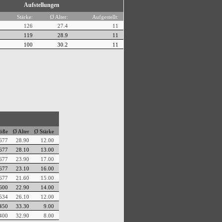
Aufstellungen
Stärke:
Ø Alter:
Aufgestellt:
126
27.4
11
119
28.9
11
100
30.2
11
röße
Ø Alter
Ø Stärke
677
28.90
12.00
677
28.10
13.00
677
23.90
17.00
677
23.10
16.00
677
21.60
15.00
600
22.90
14.00
534
26.10
12.00
450
33.30
9.00
400
32.90
8.00