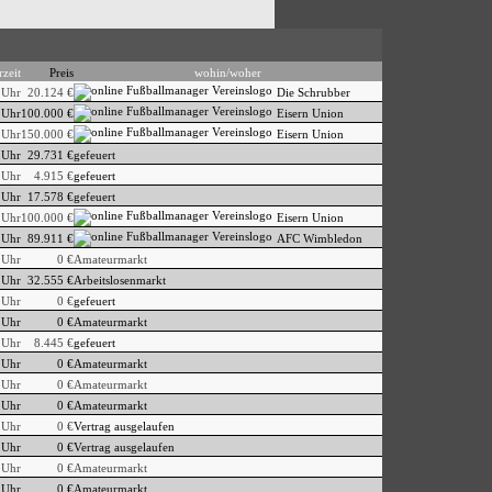
rzeit
Preis
wohin/woher
 Uhr
20.124 €
Die Schrubber
 Uhr
100.000 €
Eisern Union
 Uhr
150.000 €
Eisern Union
 Uhr
29.731 €
gefeuert
 Uhr
4.915 €
gefeuert
 Uhr
17.578 €
gefeuert
 Uhr
100.000 €
Eisern Union
 Uhr
89.911 €
AFC Wimbledon
 Uhr
0 €
Amateurmarkt
 Uhr
32.555 €
Arbeitslosenmarkt
 Uhr
0 €
gefeuert
 Uhr
0 €
Amateurmarkt
 Uhr
8.445 €
gefeuert
 Uhr
0 €
Amateurmarkt
 Uhr
0 €
Amateurmarkt
 Uhr
0 €
Amateurmarkt
 Uhr
0 €
Vertrag ausgelaufen
 Uhr
0 €
Vertrag ausgelaufen
 Uhr
0 €
Amateurmarkt
 Uhr
0 €
Amateurmarkt