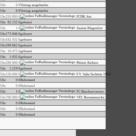
 Uhr
0 €
Vertrag ausgelaufen
 Uhr
0 €
Vertrag ausgelaufen
 Uhr
250.000 €
FCHK Jois
 Uhr
82.152 €
gefeuert
 Uhr
1 €
Austria Klagenfurt
 Uhr
173.946 €
gefeuert
 Uhr
182.432 €
gefeuert
 Uhr
299.662 €
gefeuert
 Uhr
10.475 €
gefeuert
 Uhr
1.032 €
gefeuert
 Uhr
290.000 €
Phönix Kickers
 Uhr
1.219 €
gefeuert
 Uhr
150.000 €
F.V. Salia Sechtem 1923
 Uhr
0 €
Ruhestand
 Uhr
0 €
Ruhestand
 Uhr
1 €
FC Beachsocceroos
 Uhr
700.000 €
VFL Borussensocke
 Uhr
0 €
Ruhestand
 Uhr
0 €
Ruhestand
 Uhr
0 €
Ruhestand