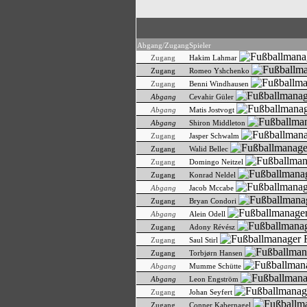
Abgang/Zugang
Spieler
Zugang
Hakim Lahmar
Zugang
Romeo Yshchenko
Zugang
Benni Windhausen
Abgang
Cevahir Güler
Abgang
Matis Jostvogt
Abgang
Shiron Middleton
Zugang
Jasper Schwalm
Zugang
Walid Bellec
Zugang
Domingo Neitzel
Zugang
Konrad Neldel
Abgang
Jacob Mccabe
Zugang
Bryan Condori
Abgang
Alein Odell
Zugang
Adony Révész
Zugang
Saul Stirl
Zugang
Torbjørn Hansen
Abgang
Mumme Schütte
Abgang
Leon Engström
Zugang
Johan Seyfert
Zugang
Conner Kabernagel