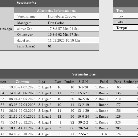
Vereinsinfos
Allgemeine Informationen:
Typ:
Liga:
Vereinsname:
Horneburg Coyotes
Pokal:
Manager:
Don Carlos
Testspiel:
aktive Zeit:
17 Std 57 Min 04 Sek
Online vor:
10 Std 02 Min 38 Sek
dabei seit:
11.09.2025 18:16 Uhr
Fans (Ultras):
61
Vereinshistorie:
ison
Zeitraum
Liga
Platz
Punkte
S
-
U
-
N
Pokal
Fans
Stadiong
155
19.06-24.07.2026
3. Liga 1
16
10
3-1-30
1. Runde
65
154
14.05-18.06.2026
3. Liga 1
11
37
12-1-21
1. Runde
135
153
08.04-13.05.2026
3. Liga 3
10
50
16-2-16
2. Runde
210
152
03.03-07.04.2026
3. Liga 2
10
41
13-2-19
1. Runde
177
151
26.01-02.03.2026
3. Liga 3
11
40
13-1-20
1. Runde
156
150
21.12-25.01.2026
3. Liga 2
12
30
10-0-24
1. Runde
129
149
15.11-20.12.2025
4. Liga 1
1
92
30-2-2
1. Runde
326
148
10.10-14.11.2025
4. Liga 2
3
86
28-2-4
1. Runde
205
147
04.09-09.10.2025
4. Liga 5
5
71
22-5-7
k.A.
26