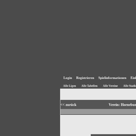
Login
Registrieren
Spielinformationen
Ein
Alle Ligen
Alle Tabellen
Alle Vereine
Alle Stadi
<< zurück
Verein: Hornebu