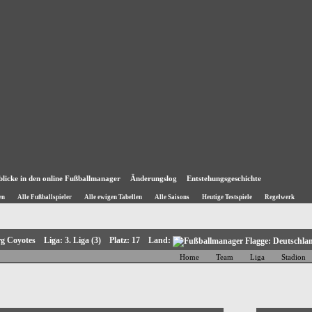
blicke in den online Fußballmanager
Änderungslog
Entstehungsgeschichte
en
Alle Fußballspieler
Alle ewigen Tabellen
Alle Saisons
Heutige Testspiele
Regelwerk
rg Coyotes Liga: 3. Liga (3) Platz: 17 Land:
Home
Team
Liga
Stadion