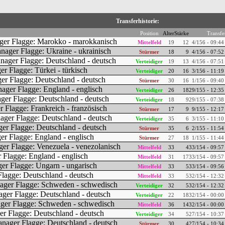
Transferhistorie:
Position
Alter
Stärke
Transfe
Mittelfeld
19
12
4/156 - 09:44
Stürmer
18
9
4/156 - 07:52
Verteidiger
19
13
4/156 - 07:51
Verteidiger
20
16
3/156 - 11:19
Stürmer
30
16
1/156 - 09:40
Verteidiger
26
18
29/155 - 12:35
Verteidiger
18
9
29/155 - 07:38
Stürmer
17
9
9/155 - 12:17
Verteidiger
35
6
3/155 - 11:10
Stürmer
35
6
2/155 - 11:54
Stürmer
27
18
1/155 - 11:44
Mittelfeld
33
4
33/154 - 09:57
Mittelfeld
31
17
33/154 - 09:57
Mittelfeld
33
5
33/154 - 09:56
Mittelfeld
33
5
32/154 - 12:32
Verteidiger
32
5
32/154 - 12:32
Verteidiger
22
18
32/154 - 00:00
Mittelfeld
36
14
32/154 - 00:00
Verteidiger
34
5
27/154 - 10:37
Stürmer
30
4
27/154 - 10:34