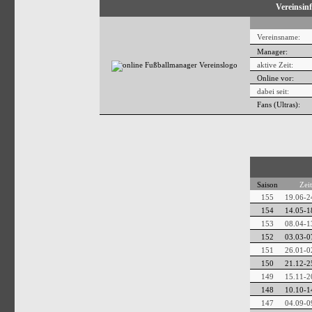
Vereinsin
Vereinsname:
Manager:
aktive Zeit:
Online vor:
dabei seit:
Fans (Ultras):
Saison
Zei
155
19.06-2
154
14.05-1
153
08.04-1
152
03.03-0
151
26.01-0
150
21.12-2
149
15.11-2
148
10.10-1
147
04.09-0