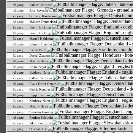
Abgang
Callisto Scrittore
Abgang
Rico Reyes
Zugang
Giuliano Kaufmann
Abgang
Maksim Deumeland
Zugang
Benji Hutchings
Abgang
Benji Hutchings
Zugang
Martell Holtkamp
Abgang
Edmont Hercher
Zugang
Esdras Felix
Zugang
Darcel Zacarias
Abgang
Mailow Haun
Abgang
Adam Boyd
Abgang
Keithroy Hurst
Zugang
Callisto Scrittore
Abgang
Claus-Dieter Demmler
Zugang
Cedric Keutner
Abgang
Luppo Fahrian
Zugang
Keithroy Hurst
Zugang
Mailow Haun
Zugang
Curadan Dunkley
Abgang
Emilian Salewski
Zugang
Jakub Fodorová
Zugang
Ousman Atse