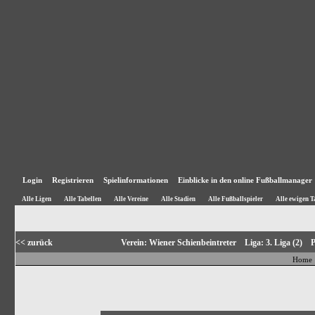
Login
Registrieren
Spielinformationen
Einblicke in den online Fußballmanager
Alle Ligen
Alle Tabellen
Alle Vereine
Alle Stadien
Alle Fußballspieler
Alle ewigen T
<< zurück
Verein: Wiener Schienbeintreter Liga: 3. Liga (2)
Home