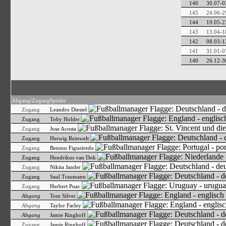
146
30.07-0
145
24.06-2
144
19.05-2
143
13.04-1
142
08.03-1
141
31.01-0
140
26.12-3
Abgang/Zugang
Spieler
Zugang
Leandro Diestel
Zugang
Toby Holder
Zugang
Jose Acosta
Zugang
Herwig Reinwelt
Zugang
Benson Figueiredo
Zugang
Hendrikus van Dok
Zugang
Nikita Jander
Zugang
Saul Traumann
Zugang
Herbert Puac
Abgang
Tom Silver
Abgang
Taylor Farley
Abgang
Jamie Ringhoff
Zugang
Jamie Ringhoff