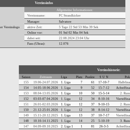
Vereinsinfos
Allgemeine Informationen:
Vereinsname:
FC Strandkicker
Manager:
Salvatore
aktive Zeit:
5 Tage 22 Std 53 Min 39 Sek
Online vor:
01 Std 02 Min 05 Sek
dabei seit:
22.08.2024 23:04 Uhr
Fans (Ultras):
12.076
Vereinshistorie:
Saison
Zeitraum
Liga
Platz
Punkte
S
-
U
-
N
Pok
155
19.06-24.07.2026
1. Liga
7
61
17-10-7
Halbfina
154
14.05-18.06.2026
1. Liga
9
52
15-7-12
Achtelfina
153
08.04-13.05.2026
1. Liga
10
50
15-5-14
2. Run
152
03.03-07.04.2026
1. Liga
12
34
8-10-16
Viertelfina
151
26.01-02.03.2026
1. Liga
12
37
9-10-15
2. Run
150
21.12-25.01.2026
1. Liga
12
38
8-14-12
Viertelfina
149
15.11-20.12.2025
1. Liga
13
37
10-7-17
Viertelfina
148
10.10-14.11.2025
1. Liga
14
25
5-10-19
3. Run
147
04.09-09.10.2025
2. Liga 1
1
81
26-3-5
Achtelfina