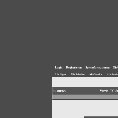
Login
Registrieren
Spielinformationen
Ein
Alle Ligen
Alle Tabellen
Alle Vereine
Alle Stadi
<< zurück
Verein: FC S