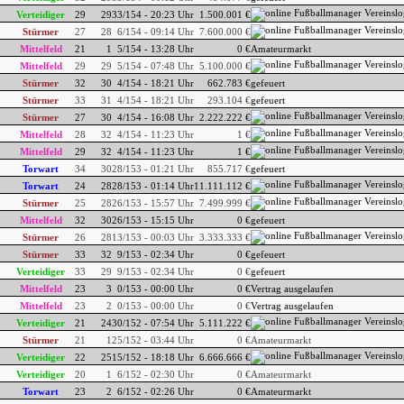
Verteidiger
29
29
33/154 - 20:23 Uhr
1.500.001 €
Stürmer
27
28
6/154 - 09:14 Uhr
7.600.000 €
Mittelfeld
21
1
5/154 - 13:28 Uhr
0 €
Amateurmarkt
Mittelfeld
29
29
5/154 - 07:48 Uhr
5.100.000 €
Stürmer
32
30
4/154 - 18:21 Uhr
662.783 €
gefeuert
Stürmer
33
31
4/154 - 18:21 Uhr
293.104 €
gefeuert
Stürmer
27
30
4/154 - 16:08 Uhr
2.222.222 €
Mittelfeld
28
32
4/154 - 11:23 Uhr
1 €
Mittelfeld
29
32
4/154 - 11:23 Uhr
1 €
Torwart
34
30
28/153 - 01:21 Uhr
855.717 €
gefeuert
Torwart
24
28
28/153 - 01:14 Uhr
11.111.112 €
Stürmer
25
28
26/153 - 15:57 Uhr
7.499.999 €
Mittelfeld
32
30
26/153 - 15:15 Uhr
0 €
gefeuert
Stürmer
26
28
13/153 - 00:03 Uhr
3.333.333 €
Stürmer
33
32
9/153 - 02:34 Uhr
0 €
gefeuert
Verteidiger
33
29
9/153 - 02:34 Uhr
0 €
gefeuert
Mittelfeld
23
3
0/153 - 00:00 Uhr
0 €
Vertrag ausgelaufen
Mittelfeld
23
2
0/153 - 00:00 Uhr
0 €
Vertrag ausgelaufen
Verteidiger
21
24
30/152 - 07:54 Uhr
5.111.222 €
Stürmer
21
1
25/152 - 03:44 Uhr
0 €
Amateurmarkt
Verteidiger
22
25
15/152 - 18:18 Uhr
6.666.666 €
Verteidiger
20
1
6/152 - 02:30 Uhr
0 €
Amateurmarkt
Torwart
23
2
6/152 - 02:26 Uhr
0 €
Amateurmarkt