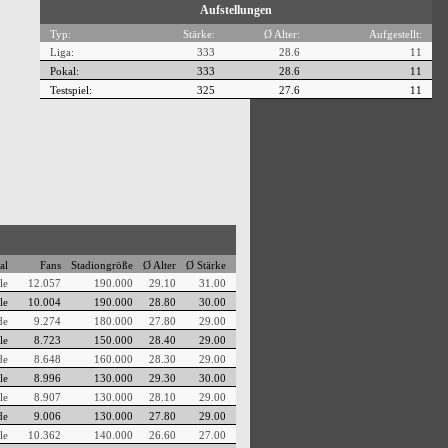
Aufstellungen
Typ:
Stärke:
Ø Alter:
Aufgestellt:
Liga:
333
28.6
11
Pokal:
333
28.6
11
Testspiel:
325
27.6
11
al
Fans
Stadiongröße
Ø Alter
Ø Stärke
le
12.057
190.000
29.10
31.00
le
10.004
190.000
28.80
30.00
de
9.274
180.000
27.80
29.00
le
8.723
150.000
28.40
29.00
de
8.648
160.000
28.30
29.00
le
8.996
130.000
29.30
30.00
le
8.907
130.000
28.10
29.00
de
9.006
130.000
27.80
29.00
le
10.362
140.000
26.60
27.00