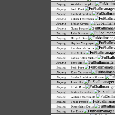
Zugang
Waldebert Burgdorf
Abgang
Forbi Puett
Zugang
Lambert Sperling
Abgang
Lukasz Fehrenbach
Abgang
Efekan Covault
Abgang
Numo Pistario
Zugang
Jaden Karmann
Zugang
Hiroyuki Suta
Zugang
Hayden Macgregor
Abgang
Floridano de Souza
Zugang
Reid Milton
Zugang
Tobias-Anton Stiehler
Abgang
Bente Eide
Zugang
Forbi Puett
Abgang
Kaue Cavalcante
Abgang
Sander Ebrahimnia Shirvani
Abgang
Jonte Siby
Abgang
Efrain Rosa
Zugang
Peyton Richardson
Zugang
Giuliano Wachsmuth
Zugang
Thage Persson
Zugang
Dimosthénis Dukas
Zugang
Piet Eisele