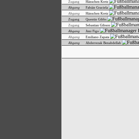
Zugang
Hänschen Kretz
Abgang
Fabián Graciela
Abgang
Hänschen Kretz
Zugang
Quentin Gibbs
Zugang
Sebastian Gibson
Abgang
Jimi Figo
Abgang
Emiliano Zapata
Abgang
Abderrezak Benabdellah