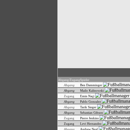
Abgang/Zugang
Spieler
Abgang
Ben Damminger
Abgang
Mailo Kalinowski
Zugang
Emin Naçi
Abgang
Pablo Gonzalez
Abgang
Tarik Sieger
Abgang
Sebastian Gibson
Zugang
Pierre Jenkins
Zugang
Levi Hernandez
Abgang
Andrew Neal