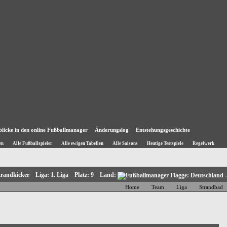
blicke in den online Fußballmanager
Änderungslog
Entstehungsgeschichte
en
Alle Fußballspieler
Alle ewigen Tabellen
Alle Saisons
Heutige Testspiele
Regelwerk
trandkicker Liga: 1. Liga Platz: 9 Land:
Home
Team
Liga
Strandbad