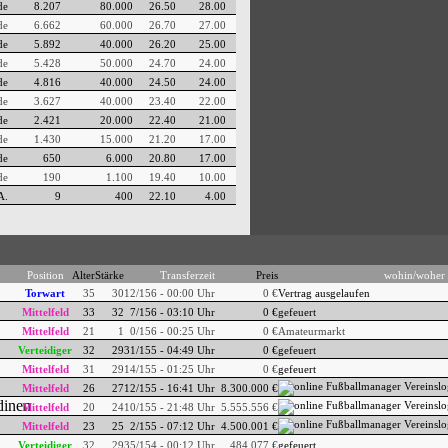
de
8.207
80.000
26.50
28.00
de
6.662
60.000
26.70
27.00
de
5.892
40.000
26.20
25.00
de
5.428
50.000
24.70
24.00
de
4.816
40.000
24.50
24.00
de
3.627
40.000
23.40
22.00
de
2.421
20.000
22.40
21.00
de
1.430
15.000
21.20
17.00
de
650
6.000
20.80
17.00
de
190
1.100
19.40
10.00
A.
9
400
22.10
4.00
Position
Alter
Stärke
Transferzeit
Preis
wohin/woher
Torwart
35
30
12/156 - 00:00 Uhr
0 €
Vertrag ausgelaufen
Mittelfeld
33
32
7/156 - 03:10 Uhr
0 €
gefeuert
Mittelfeld
21
1
0/156 - 00:25 Uhr
0 €
Amateurmarkt
Verteidiger
32
29
31/155 - 04:49 Uhr
0 €
gefeuert
Mittelfeld
31
29
14/155 - 01:25 Uhr
0 €
gefeuert
Mittelfeld
26
27
12/155 - 16:41 Uhr
8.300.000 €
Mittelfeld
20
24
10/155 - 21:48 Uhr
5.555.556 €
Mittelfeld
23
25
2/155 - 07:12 Uhr
4.500.001 €
Verteidiger
32
29
35/154 - 00:12 Uhr
484.077 €
gefeuert