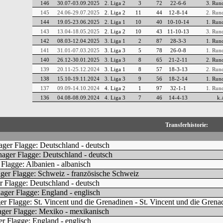
146
30.07-03.09.2025
2. Liga 2
3
72
22-6-6
3. Run
145
24.06-29.07.2025
2. Liga 2
11
44
12-8-14
2. Run
144
19.05-23.06.2025
2. Liga 1
10
40
10-10-14
1. Run
143
13.04-18.05.2025
2. Liga 2
10
43
11-10-13
3. Run
142
08.03-12.04.2025
3. Liga 1
2
87
28-3-3
1. Run
141
31.01-07.03.2025
3. Liga 3
5
78
26-0-8
1. Run
140
26.12-30.01.2025
3. Liga 3
8
65
21-2-11
2. Run
139
20.11-25.12.2024
3. Liga 1
8
57
18-3-13
2. Run
138
15.10-19.11.2024
3. Liga 3
9
56
18-2-14
1. Run
137
09.09-14.10.2024
4. Liga 2
1
97
32-1-1
1. Run
136
04.08-08.09.2024
4. Liga 3
7
46
14-4-13
k.
Transferhistorie: