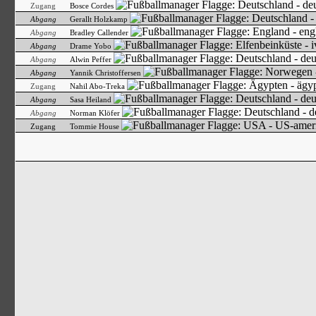
Zugang
Bosce Cordes
Abgang
Gerallt Holzkamp
Abgang
Bradley Callender
Abgang
Drame Yobo
Abgang
Alwin Peffer
Abgang
Yannik Christoffersen
Zugang
Nahil Abo-Treka
Abgang
Sasa Heiland
Abgang
Norman Klöfer
Zugang
Tommie House