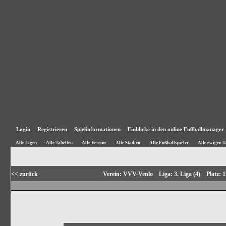
Login
Registrieren
Spielinformationen
Einblicke in den online Fußballmanager
Alle Ligen
Alle Tabellen
Alle Vereine
Alle Stadien
Alle Fußballspieler
Alle ewigen T
<< zurück
Verein: VVV-Venlo Liga: 3. Liga (4) Platz: