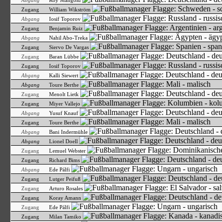
Abgang
Roy Mangold
Zugang
William Wikström
Abgang
Iosif Toporov
Zugang
Benjamin Ruiz
Abgang
Nahil Abo-Treka
Zugang
Siervo De Vargas
Zugang
Baran Lübbe
Zugang
Iosif Toporov
Abgang
Kalli Siewert
Abgang
Toure Berthe
Zugang
Menolt Lietk
Zugang
Miyer Vallejo
Abgang
Yusuf Knauf
Zugang
Toure Berthe
Abgang
Bani Indermühle
Abgang
Lionel Doell
Zugang
Lemuel Webster
Zugang
Richard Bims
Abgang
Ede Pálfi
Zugang
Lutger Peifuß
Zugang
Arturo Rosales
Zugang
Koray Amann
Zugang
Ede Pálfi
Zugang
Milan Tamiko