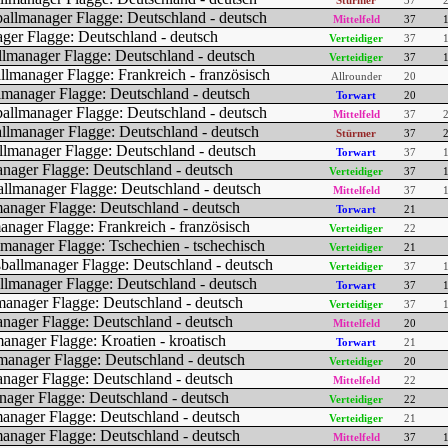
Stürmer
37
Mittelfeld
37
Verteidiger
37
Verteidiger
37
Allrounder
20
Torwart
20
Mittelfeld
37
Stürmer
37
Torwart
37
Verteidiger
37
Mittelfeld
37
Torwart
21
Verteidiger
22
Verteidiger
21
Verteidiger
37
Torwart
37
Verteidiger
37
Mittelfeld
20
Torwart
21
Verteidiger
20
Mittelfeld
22
Verteidiger
22
Verteidiger
21
Mittelfeld
37