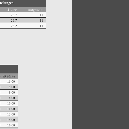
tellungen
Ø Alter:
Aufgestellt:
28.7
11
28.7
11
28.2
11
r
Ø Stärke
0
11.00
0
9.00
0
9.00
0
8.00
0
10.00
0
11.00
0
12.00
0
15.00
0
16.00