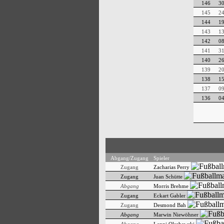
146
30
145
24
144
19
143
13
142
08
141
31
140
26
139
20
138
15
137
09
136
04
Abgang/Zugang
Spieler
Zugang
Zacharias Perry
Zugang
Juan Schütte
Abgang
Morris Brehme
Zugang
Eckart Gabler
Zugang
Desmond Bah
Abgang
Marwin Niewöhner