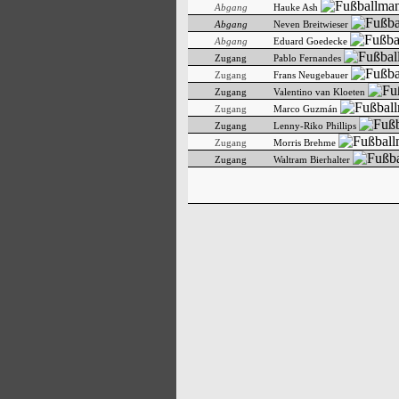
Abgang
Hauke Ash
Abgang
Neven Breitwieser
Abgang
Eduard Goedecke
Zugang
Pablo Fernandes
Zugang
Frans Neugebauer
Zugang
Valentino van Kloeten
Zugang
Marco Guzmán
Zugang
Lenny-Riko Phillips
Zugang
Morris Brehme
Zugang
Waltram Bierhalter