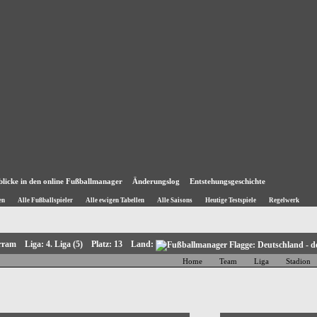
blicke in den online Fußballmanager
Änderungslog
Entstehungsgeschichte
en
Alle Fußballspieler
Alle ewigen Tabellen
Alle Saisons
Heutige Testspiele
Regelwerk
arram Liga: 4. Liga (5) Platz: 13 Land:
Home
Team
Liga
Stadion