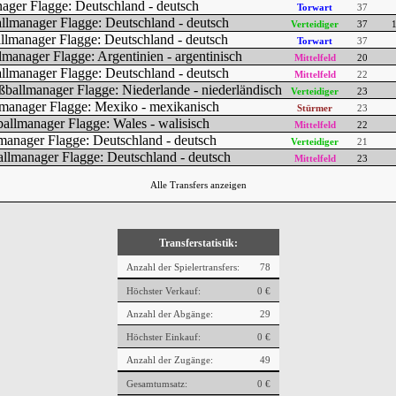
Torwart
37
Verteidiger
37
Torwart
37
Mittelfeld
20
Mittelfeld
22
Verteidiger
23
Stürmer
23
Mittelfeld
22
Verteidiger
21
Mittelfeld
23
Alle Transfers anzeigen
Transferstatistik:
Anzahl der Spielertransfers:
78
Höchster Verkauf:
0 €
Anzahl der Abgänge:
29
Höchster Einkauf:
0 €
Anzahl der Zugänge:
49
Gesamtumsatz:
0 €