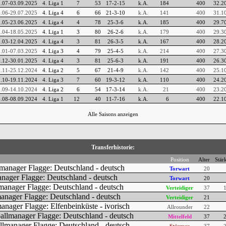
.07-03.09.2025
4. Liga 1
7
53
17-2-15
k.A.
184
400
32.2
.06-29.07.2025
4. Liga 4
6
66
21-3-10
k.A.
141
400
31.1
.05-23.06.2025
4. Liga 4
4
78
25-3-6
k.A.
185
400
29.7
.04-18.05.2025
4. Liga 1
3
80
26-2-6
k.A.
179
400
29.3
.03-12.04.2025
4. Liga 4
3
81
26-3-5
k.A.
167
400
28.2
.01-07.03.2025
4. Liga 3
4
79
25-4-5
k.A.
214
400
27.3
.12-30.01.2025
4. Liga 4
3
81
25-6-3
k.A.
191
400
26.3
.11-25.12.2024
4. Liga 2
5
67
21-4-9
k.A.
142
400
25.1
.10-19.11.2024
4. Liga 3
7
60
19-3-12
k.A.
110
400
24.2
.09-14.10.2024
4. Liga 2
6
54
17-3-14
k.A.
21
400
23.2
.08-08.09.2024
4. Liga 1
12
40
11-7-16
k.A.
6
400
22.1
Alle Saisons anzeigen
Transferhistorie:
Position
Alter
Stär
Torwart
20
Torwart
20
Verteidiger
37
Verteidiger
21
Allrounder
22
Mittelfeld
37