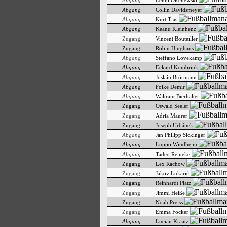
Abgang
Lenni Olschewski
Abgang
Collin Davidsmeyer
Abgang
Kurt Tias
Abgang
Keanu Kleinhenz
Zugang
Vincent Bouteiller
Zugang
Robin Hinghaus
Abgang
Steffano Lovekamp
Abgang
Eckard Kombrink
Abgang
Joslain Brörmann
Abgang
Folke Demir
Abgang
Waltram Bierhalter
Zugang
Oswald Seeler
Zugang
Adria Maurer
Zugang
Joseph Urbánek
Abgang
Jan Philipp Sickinger
Abgang
Luppo Windheim
Abgang
Tadeo Reineke
Zugang
Lex Rachow
Zugang
Jakov Lukarić
Zugang
Reinhardt Platz
Zugang
Jimmi Heiße
Zugang
Noah Preiss
Zugang
Emma Focker
Abgang
Lucian Kraatz