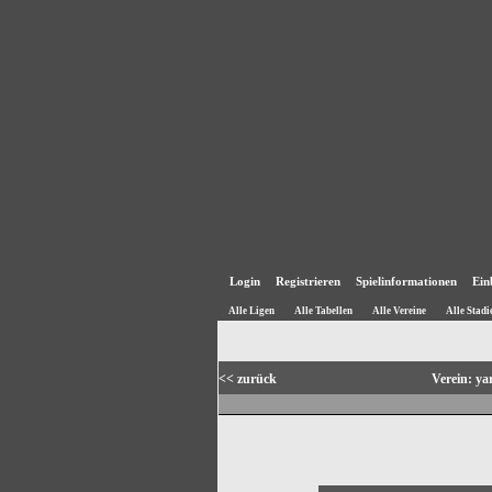
Login
Registrieren
Spielinformationen
Ein
Alle Ligen
Alle Tabellen
Alle Vereine
Alle Stadi
<< zurück
Verein: y