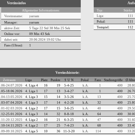
Vereinsinfos
Aufs
Allgemeine Informationen:
Typ:
Stärke:
Liga:
111
Vereinsname:
yarram
Pokal:
111
Manager:
yarram
Testspiel:
112
aktive Zeit:
5 Tage 22 Std 38 Min 25 Sek
Online vor:
09 Min 44 Sek
dabei seit:
20.06.2024 19:02 Uhr.
Fans (Ultras):
1
Vereinshistorie:
Zeitraum
Liga
Platz
Punkte
S
-
U
-
N
Pokal
Fans
Stadiongröße
Ø Alte
.06-24.07.2026
4. Liga 4
16
19
5-4-25
k.A.
1
400
28.8
.05-18.06.2026
4. Liga 1
17
13
3-4-27
k.A.
1
400
26.7
.04-13.05.2026
4. Liga 3
15
14
3-5-26
k.A.
13
400
25.7
.03-07.04.2026
4. Liga 3
17
14
4-2-28
k.A.
32
400
25.8
.01-02.03.2026
4. Liga 2
17
15
3-6-25
k.A.
40
400
29.5
.12-25.01.2026
4. Liga 3
14
32
8-8-18
k.A.
64
400
30.0
.11-20.12.2025
4. Liga 2
16
21
6-3-25
k.A.
47
400
31.6
.10-14.11.2025
4. Liga 2
17
25
7-4-23
k.A.
68
400
33.4
.09-09.10.2025
4. Liga 5
10
36
11-3-20
k.A.
114
400
33.2