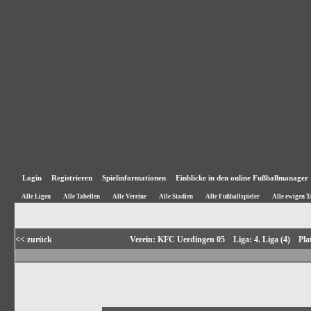
Login
Registrieren
Spielinformationen
Einblicke in den online Fußballmanager
Alle Ligen
Alle Tabellen
Alle Vereine
Alle Stadien
Alle Fußballspieler
Alle ewigen T
<< zurück
Verein: KFC Uerdingen 05 Liga: 4. Liga (4) Pl