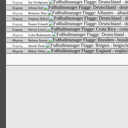
Zugang
Jay Ovelgönne
Zugang
Johnas Just
Abgang
Romario Nika
Zugang
Stephan Haberl
Zugang
Keanu Eckardt
Zugang
Steven Lewis
Abgang
Luka Brakemeier
Abgang
Rubens Soares
Zugang
Jannik Denis
Abgang
Mikey Ottley