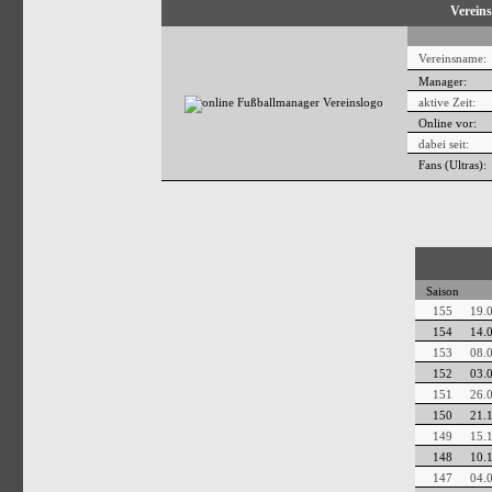
Vereins
Vereinsname:
Manager:
aktive Zeit:
Online vor:
dabei seit:
Fans (Ultras):
Saison
155
19.
154
14.
153
08.
152
03.
151
26.
150
21.
149
15.
148
10.
147
04.