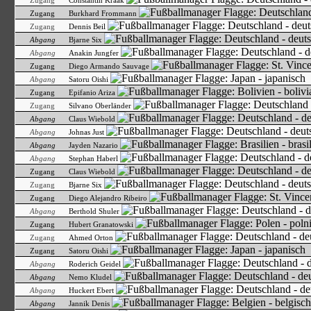
Zugang
Constantin Kraak
Zugang
Burkhard Frommann
Zugang
Dennis Beil
Abgang
Bjarne Six
Abgang
Anakin Jungfer
Zugang
Diego Armando Sauvage
Abgang
Satoru Oishi
Zugang
Epifanio Ariza
Zugang
Silvano Oberländer
Abgang
Claus Wiebold
Abgang
Johnas Just
Abgang
Jayden Nazario
Abgang
Stephan Haberl
Zugang
Claus Wiebold
Zugang
Bjarne Six
Zugang
Diego Alejandro Ribeiro
Abgang
Berthold Shuler
Zugang
Hubert Granatowski
Zugang
Ahmed Orton
Zugang
Satoru Oishi
Abgang
Roderich Geidel
Abgang
Nemo Kludel
Abgang
Huckert Ebert
Abgang
Jannik Denis