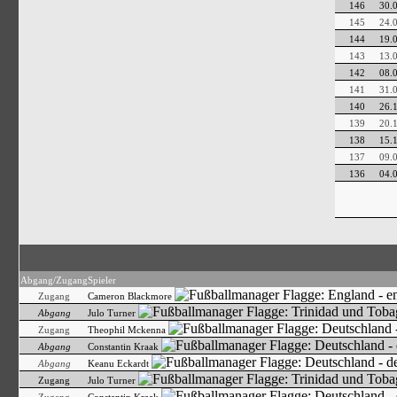
146
30.
145
24.
144
19.
143
13.
142
08.
141
31.
140
26.
139
20.
138
15.
137
09.
136
04.
Abgang/Zugang
Spieler
Zugang
Cameron Blackmore
Abgang
Julo Turner
Zugang
Theophil Mckenna
Abgang
Constantin Kraak
Abgang
Keanu Eckardt
Zugang
Julo Turner