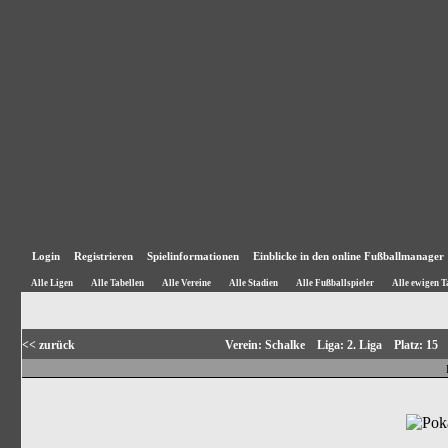
Login
Registrieren
Spielinformationen
Einblicke in den online Fußballmanager
Alle Ligen
Alle Tabellen
Alle Vereine
Alle Stadien
Alle Fußballspieler
Alle ewigen T
<< zurück
Verein: Schalke Liga: 2. Liga Platz: 1