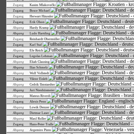
Zugang
Kasim Mlakovečki
Zugang
Bosce Michael
Zugang
Herwart Häussler
Zugang
Erik Olson
Abgang
Hardy Kramp
Abgang
Ludo Hartding
Zugang
Reinhardt Obermüller
Zugang
Karl Staf
Abgang
Efe Reich
Zugang
Legolas Lehman
Abgang
Eliah Clausing
Abgang
Ilias Schmelz
Abgang
Wolf Vollstedt
Zugang
Viktor Eisleb
Abgang
Cedrik Ilmstaedter
Abgang
Juri Nienhüsmeier
Abgang
Mateus Riverdi
Zugang
Alexis Penn
Abgang
Lowik Denzer
Abgang
Dietmar Laser
Abgang
Maxl Roller
Zugang
Hans-Peter Tralle
Abgang
Argemiro Pinto