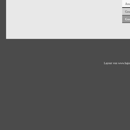
Anz
Ges
Ges
Layout von
www.hajo