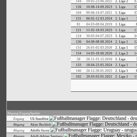
144
19.05-23.06.2025
2. Liga 2
1
126
10.08-14.09.2023
1. Liga
1
104
09.06-14.07.2021
1. Liga
1
131
06.02-12.03.2024
2. Liga 1
81
04.03-08.04.2019
1. Liga
121
11.02-18.03.2023
1. Liga
1
124
30.05-04.07.2023
1. Liga
1
136
04.08-08.09.2024
2. Liga 1
1
151
26.01-02.03.2026
2. Liga 1
1
154
14.05-18.06.2026
2. Liga 2
1
58
26.11-31.12.2016
1. Liga
133
18.04-23.05.2024
2. Liga 1
140
26.12-30.01.2025
2. Liga 1
102
29.03-03.05.2021
2. Liga 1
1
Abgang/Zugang
Spieler
Zugang
Uli Standfest
Abgang
Akim Buchloh
Abgang
Adolfo Ixcoy
Abgang
Adolf-Adrian Santiago