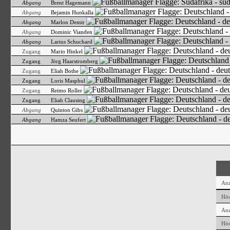
Abgang
Brent Hagemann
Abgang
Bejamin Hunkalla
Abgang
Marlon Demir
Abgang
Dominic Vianden
Abgang
Larius Schuchard
Zugang
Mario Hinkel
Zugang
Jörg Haarstromberg
Zugang
Eliah Bothe
Zugang
Loris Masphul
Zugang
Reimo Roller
Zugang
Eliah Clausing
Abgang
Quinton Gibs
Abgang
Hamza Seufert
Anz
Höc
Anz
Höc