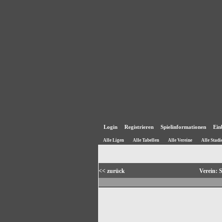
Login
Registrieren
Spielinformationen
Ein
Alle Ligen
Alle Tabellen
Alle Vereine
Alle Stadi
<< zurück
Verein: 