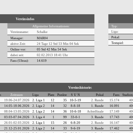
Vereinsinfos
Allgemeine Informationen:
Typ:
Liga:
Vereinsname:
Schalke
Pokal:
Manager:
MAR04
Testspiel:
aktive Zeit:
24 Tage 12 Std 53 Min 04 Sek
Online vor:
05 Std 42 Min 55 Sek
dabei seit:
02.02.2013 18:41 Uhr
Fans (Ultras):
14.619
Vereinshistorie:
n
Zeitraum
Liga
Platz
Punkte
S
-
U
-
N
Pokal
Fans
Stadion
19.06-24.07.2026
2. Liga 1
12
35
10-5-19
2. Runde
15.174
40
14.05-18.06.2026
2. Liga 2
14
32
8-8-18
1. Runde
16.091
40
08.04-13.05.2026
2. Liga 2
14
36
10-6-18
Achtelfinale
17.149
40
03.03-07.04.2026
3. Liga 4
1
99
33-0-1
3. Runde
17.743
40
26.01-02.03.2026
2. Liga 1
15
26
6-8-20
2. Runde
16.147
40
21.12-25.01.2026
2. Liga 2
14
33
9-6-19
3. Runde
17.462
40