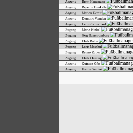
Abgang
Brent Hagemann
Abgang
Bejamin Hunkalla
Abgang
Marlon Demir
Abgang
Dominic Vianden
Abgang
Larius Schuchard
Zugang
Mario Hinkel
Zugang
Jörg Haarstromberg
Zugang
Eliah Bothe
Zugang
Loris Masphul
Zugang
Reimo Roller
Zugang
Eliah Clausing
Abgang
Quinton Gibs
Abgang
Hamza Seufert