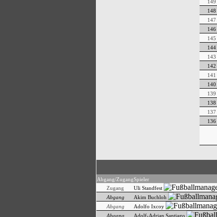
149
148
147
146
145
144
143
142
141
140
139
138
137
136
Abgang/Zugang
Spieler
Zugang
Uli Standfest
Abgang
Akim Buchloh
Abgang
Adolfo Ixcoy
Abgang
Adolf-Adrian Santiago