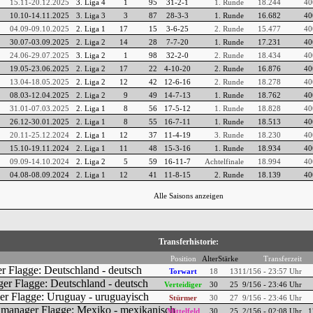
15.11-20.12.2025
3. Liga 4
1
95
31-2-1
1. Runde
18.244
40
10.10-14.11.2025
3. Liga 3
3
87
28-3-3
1. Runde
16.682
40
04.09-09.10.2025
2. Liga 1
17
15
3-6-25
2. Runde
15.477
40
30.07-03.09.2025
2. Liga 2
14
28
7-7-20
1. Runde
17.231
40
24.06-29.07.2025
3. Liga 2
1
98
32-2-0
2. Runde
18.434
40
19.05-23.06.2025
2. Liga 2
17
22
4-10-20
2. Runde
16.876
40
13.04-18.05.2025
2. Liga 2
12
42
12-6-16
2. Runde
18.278
40
08.03-12.04.2025
2. Liga 2
9
49
14-7-13
1. Runde
18.762
40
31.01-07.03.2025
2. Liga 1
8
56
17-5-12
1. Runde
18.828
40
26.12-30.01.2025
2. Liga 1
8
55
16-7-11
1. Runde
18.513
40
20.11-25.12.2024
2. Liga 1
12
37
11-4-19
3. Runde
18.230
40
15.10-19.11.2024
2. Liga 1
11
48
15-3-16
1. Runde
18.934
40
09.09-14.10.2024
2. Liga 2
5
59
16-11-7
Achtelfinale
18.994
40
04.08-08.09.2024
2. Liga 1
12
41
11-8-15
2. Runde
18.139
40
Alle Saisons anzeigen
Transferhistorie:
Position
Alter
Stärke
Transferzeit
Torwart
18
13
11/156 - 23:57 Uhr
Verteidiger
30
25
9/156 - 23:46 Uhr
Stürmer
30
27
9/156 - 23:46 Uhr
Mittelfeld
30
25
2/156 - 02:08 Uhr
1