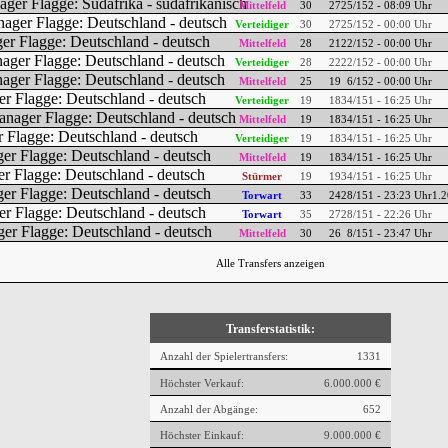
Mittelfeld
30
27
25/152 - 08:09 Uhr
Verteidiger
30
27
25/152 - 00:00 Uhr
Mittelfeld
28
21
22/152 - 00:00 Uhr
Verteidiger
28
22
22/152 - 00:00 Uhr
Mittelfeld
25
19
6/152 - 00:00 Uhr
Verteidiger
19
18
34/151 - 16:25 Uhr
Mittelfeld
19
18
34/151 - 16:25 Uhr
Verteidiger
19
18
34/151 - 16:25 Uhr
Mittelfeld
19
18
34/151 - 16:25 Uhr
Stürmer
19
19
34/151 - 16:25 Uhr
Torwart
33
24
28/151 - 23:23 Uhr
1.2
Torwart
35
27
28/151 - 22:26 Uhr
Mittelfeld
30
26
8/151 - 23:47 Uhr
Alle Transfers anzeigen
Transferstatistik:
Anzahl der Spielertransfers:
1331
Höchster Verkauf:
6.000.000 €
Anzahl der Abgänge:
652
Höchster Einkauf:
9.000.000 €