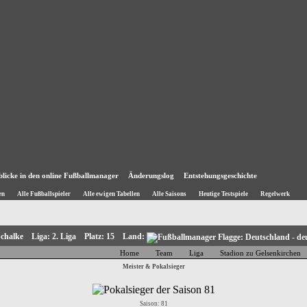
blicke in den online Fußballmanager
Änderungslog
Entstehungsgeschichte
en
Alle Fußballspieler
Alle ewigen Tabellen
Alle Saisons
Heutige Testspiele
Regelwerk
Schalke Liga: 2. Liga Platz: 15 Land:
Home
Team
Liga
Stadion zu Gelsenkirchen
Meister & Pokalsieger
Saison: 81