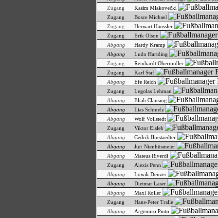
Zugang
Kasim Mlakovečki
Zugang
Bosce Michael
Zugang
Herwart Häussler
Zugang
Erik Olson
Abgang
Hardy Kramp
Abgang
Ludo Hartding
Zugang
Reinhardt Obermüller
Zugang
Karl Staf
Abgang
Efe Reich
Zugang
Legolas Lehman
Abgang
Eliah Clausing
Abgang
Ilias Schmelz
Abgang
Wolf Vollstedt
Zugang
Viktor Eisleb
Abgang
Cedrik Ilmstaedter
Abgang
Juri Nienhüsmeier
Abgang
Mateus Riverdi
Zugang
Alexis Penn
Abgang
Lowik Denzer
Abgang
Dietmar Laser
Abgang
Maxl Roller
Zugang
Hans-Peter Tralle
Abgang
Argemiro Pinto