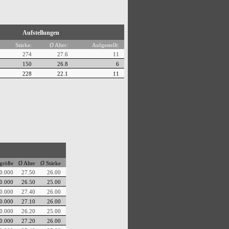
Aufstellungen
Stärke:
Ø Alter:
Aufgestellt:
274
27.6
11
150
26.8
6
228
22.1
11
größe
Ø Alter
Ø Stärke
0.000
27.50
26.00
0.000
26.50
25.00
0.000
27.40
26.00
0.000
27.10
26.00
0.000
26.20
25.00
0.000
27.20
26.00