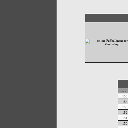
Saiso
155
154
153
152
151
150