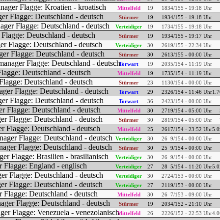
Mittelfeld
19
18
34/155 - 19:18 Uhr
Stürmer
19
19
34/155 - 19:18 Uhr
Verteidiger
19
17
34/155 - 19:18 Uhr
Stürmer
19
19
34/155 - 19:17 Uhr
Verteidiger
30
26
19/155 - 22:34 Uhr
Stürmer
30
26
13/155 - 00:00 Uhr
Torwart
19
20
35/154 - 11:19 Uhr
Mittelfeld
19
17
35/154 - 11:19 Uhr
Stürmer
23
11
30/154 - 00:00 Uhr
Torwart
29
23
26/154 - 11:46 Uhr
1.7
Torwart
36
24
23/154 - 00:00 Uhr
Mittelfeld
30
27
19/154 - 05:00 Uhr
Stürmer
30
28
19/154 - 05:00 Uhr
Mittelfeld
25
26
17/154 - 23:52 Uhr
5.0
Verteidiger
30
26
9/154 - 00:00 Uhr
Stürmer
30
25
9/154 - 00:00 Uhr
Verteidiger
30
26
9/154 - 00:00 Uhr
Verteidiger
27
28
5/154 - 11:20 Uhr
5.0
Verteidiger
30
27
24/153 - 00:00 Uhr
Verteidiger
27
21
19/153 - 00:00 Uhr
Mittelfeld
30
26
7/153 - 09:00 Uhr
Stürmer
19
20
34/152 - 21:10 Uhr
Mittelfeld
26
22
26/152 - 22:53 Uhr
4.0