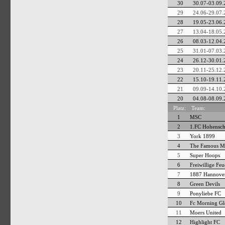
30
30.07-03.09.
29
24.06-29.07.
28
19.05-23.06.
27
13.04-18.05.
26
08.03-12.04.
25
31.01-07.03.
24
26.12-30.01.
23
20.11-25.12.
22
15.10-19.11.
21
09.09-14.10.
20
04.08-08.09.
Platz:
Team:
1
MSC
2
1.FC Hohensc
3
York 1899
4
The Famous M
5
Super Hoops
6
Freiwillige Fe
7
1887 Hannove
8
Green Devils
9
Ponyliebe FC
10
Fc Morning Gl
11
Moers United
12
Highlight FC