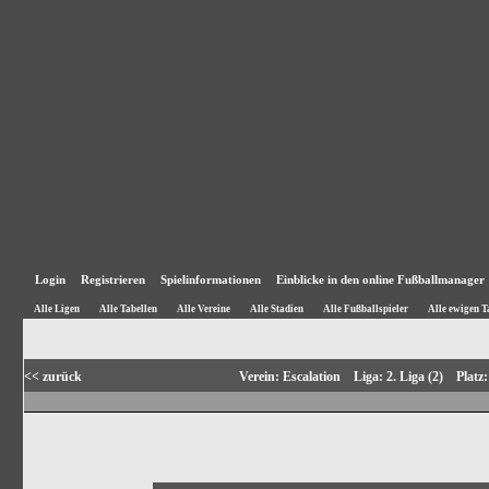
Login
Registrieren
Spielinformationen
Einblicke in den online Fußballmanager
Alle Ligen
Alle Tabellen
Alle Vereine
Alle Stadien
Alle Fußballspieler
Alle ewigen T
<< zurück
Verein: Escalation Liga: 2. Liga (2) Plat