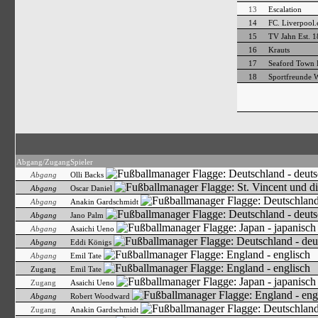
13
Escalation
14
FC. Liverpool.
15
TV Jahn Est. 
16
Krauts
17
Seaford Town
18
Sportfreunde 
Abgang/Zugang
Spieler
Abgang
Olli Backs
Abgang
Oscar Daniel
Abgang
Anakin Gardschmidt
Abgang
Jano Palm
Abgang
Asaichi Ueno
Abgang
Eddi Königs
Abgang
Emil Tate
Zugang
Emil Tate
Zugang
Asaichi Ueno
Abgang
Robert Woodward
Zugang
Anakin Gardschmidt