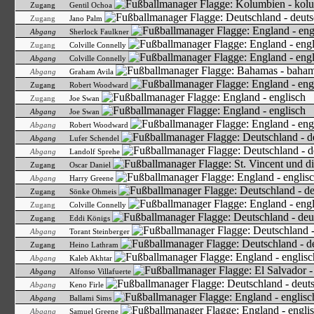
Zugang
Gentil Ochoa
Zugang
Jano Palm
Abgang
Sherlock Faulkner
Zugang
Colville Connelly
Abgang
Colville Connelly
Abgang
Graham Avila
Zugang
Robert Woodward
Zugang
Joe Swan
Abgang
Joe Swan
Abgang
Robert Woodward
Abgang
Lufer Schendel
Abgang
Landolf Sprehe
Zugang
Oscar Daniel
Abgang
Harry Greene
Zugang
Sönke Ohmeis
Zugang
Colville Connelly
Zugang
Eddi Königs
Abgang
Torant Steinberger
Zugang
Heino Lathram
Abgang
Kaleb Akhtar
Abgang
Alfonso Villafuerte
Abgang
Keno Firle
Abgang
Ballami Sims
Abgang
Samuel Greene