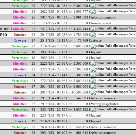
Verteidiger
19
20
30/155 - 00:27 Uhr
0 €
Jugend
Verteidiger
25
27
25/155 - 01:23 Uhr
6.500.000 €
Mittelfeld
28
26
22/155 - 04:14 Uhr
1.998.777 €
Mittelfeld
26
30
17/155 - 00:31 Uhr
9.061.893 €
Arbeitslosenmarkt
Mittelfeld
21
1
14/155 - 02:52 Uhr
0 €
Amateurmarkt
Mittelfeld
21
24
7/155 - 21:47 Uhr
4.444.444 €
Stürmer
28
29
7/155 - 05:03 Uhr
1.789.999 €
Torwart
27
25
1/155 - 16:19 Uhr
76.469 €
gefeuert
Verteidiger
22
21
34/154 - 17:23 Uhr
3.600.000 €
Verteidiger
19
19
33/154 - 12:42 Uhr
0 €
Jugend
Verteidiger
19
20
33/154 - 12:42 Uhr
0 €
Jugend
Mittelfeld
23
22
26/154 - 23:56 Uhr
3.300.000 €
Mittelfeld
23
22
26/154 - 23:56 Uhr
3.300.000 €
Torwart
34
31
23/154 - 23:14 Uhr
300.000 €
Verteidiger
24
27
20/154 - 00:36 Uhr
5.809.612 €
Stürmer
27
29
14/154 - 03:24 Uhr
6.600.004 €
Stürmer
24
29
14/154 - 03:17 Uhr
10.500.000 €
Mittelfeld
27
29
5/154 - 00:22 Uhr
547.093 €
Arbeitslosenmarkt
Mittelfeld
27
29
5/154 - 00:00 Uhr
0 €
Vertrag ausgelaufen
Verteidiger
22
23
34/153 - 22:59 Uhr
3.939.393 €
Mittelfeld
19
22
34/153 - 00:17 Uhr
0 €
Jugend
Torwart
19
21
34/153 - 00:17 Uhr
0 €
Jugend
Verteidiger
23
26
34/153 - 00:10 Uhr
556.475 €
Arbeitslosenmarkt
Stürmer
23
29
34/153 - 00:10 Uhr
961.644 €
Arbeitslosenmarkt