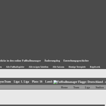
blicke in den online Fußballmanager
Änderungslog
Entstehungsgeschichte
en
Alle Fußballspieler
Alle ewigen Tabellen
Alle Saisons
Heutige Testspiele
Regelwerk
bynsTeam Liga: 1. Liga Platz: 16 Land:
Home
Team
Liga
Stadion