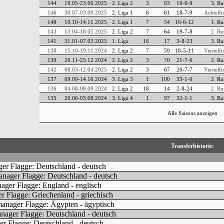
144
19.05-23.06.2025
2. Liga 2
3
63
19-6-9
3. Ru
146
30.07-03.09.2025
2. Liga 1
6
61
18-7-9
Achtelfi
148
10.10-14.11.2025
2. Liga 1
7
54
16-6-12
1. Ru
143
13.04-18.05.2025
2. Liga 2
7
64
19-7-8
2. Ru
141
31.01-07.03.2025
1. Liga
16
17
3-8-23
3. Ru
138
15.10-19.11.2024
2. Liga 2
7
59
18-5-11
Viertelfi
139
20.11-25.12.2024
2. Liga 2
3
70
21-7-6
2. Ru
142
08.03-12.04.2025
2. Liga 2
3
67
20-7-7
Viertelfi
137
09.09-14.10.2024
3. Liga 3
1
100
33-1-0
2. Ru
136
04.08-08.09.2024
2. Liga 2
18
14
2-8-24
2. Ru
135
29.06-03.08.2024
3. Liga 4
1
97
32-1-1
3. Ru
Alle Saisons anzeigen
Transferhistorie: