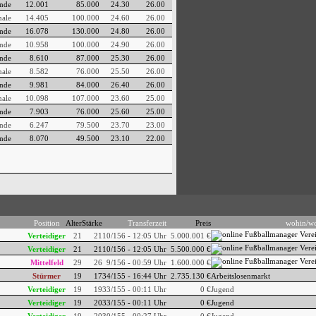
nde
12.001
85.000
24.30
26.00
nale
14.405
100.000
24.60
26.00
nde
16.078
130.000
24.80
26.00
nde
10.958
100.000
24.90
26.00
nde
8.610
87.000
25.30
26.00
nale
8.582
76.000
25.50
26.00
nde
9.981
84.000
26.40
26.00
nale
10.098
107.000
23.60
25.00
nde
7.903
76.000
25.60
25.00
nde
6.247
79.500
23.70
23.00
nde
8.070
49.500
23.10
22.00
Position
Alter
Stärke
Transferzeit
Preis
wohin/w
Verteidiger
21
21
10/156 - 12:05 Uhr
5.000.001 €
Verteidiger
21
21
10/156 - 12:05 Uhr
5.500.000 €
Mittelfeld
29
26
9/156 - 00:59 Uhr
1.600.000 €
Stürmer
19
17
34/155 - 16:44 Uhr
2.735.130 €
Arbeitslosenmarkt
Verteidiger
19
19
33/155 - 00:11 Uhr
0 €
Jugend
Verteidiger
19
20
33/155 - 00:11 Uhr
0 €
Jugend