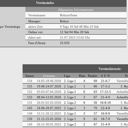
Vereinsinfos
Allgemeine Informationen:
Vereinsname:
RobynsTeam
Manager:
Robyn
aktive Zeit:
9 Tage 16 Std 48 Min 23 Sek
Online vor:
12 Std 04 Min 21 Sek
dabei seit:
21.07.2023 13:42 Uhr
Fans (Ultras):
25.010
Vereinshistorie:
Saison
Zeitraum
Liga
Platz
Punkte
S
-
U
-
N
Po
154
14.05-18.06.2026
2. Liga 1
4
69
21-6-7
Viertelfi
155
19.06-24.07.2026
2. Liga 2
1
86
27-5-2
3. Ru
152
03.03-07.04.2026
2. Liga 1
6
63
17-12-5
Achtelfi
153
08.04-13.05.2026
2. Liga 1
3
67
21-4-9
Achtelfi
151
26.01-02.03.2026
2. Liga 2
6
56
16-8-10
3. Ru
145
24.06-29.07.2025
2. Liga 1
3
70
22-4-8
2. Ru
149
15.11-20.12.2025
2. Liga 1
3
57
16-9-9
Viertelfi
150
21.12-25.01.2026
2. Liga 1
9
61
18-7-9
Viertelfi
140
26.12-30.01.2025
2. Liga 2
2
67
21-4-9
3. Ru