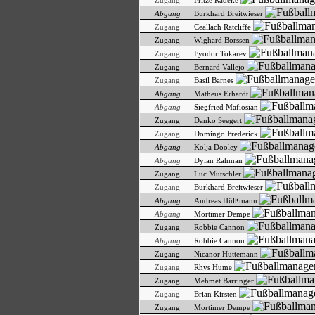
Zugang
Fritze Radeke
Abgang
Burkhard Breitwieser
Zugang
Ceallach Ratcliffe
Zugang
Wighard Borssen
Zugang
Fyodor Tokarev
Zugang
Bernard Vallejo
Zugang
Basil Barnes
Abgang
Matheus Erhardt
Abgang
Siegfried Mafiosian
Zugang
Danko Seegert
Zugang
Domingo Frederick
Abgang
Kolja Dooley
Abgang
Dylan Rahman
Zugang
Luc Mutschler
Zugang
Burkhard Breitwieser
Abgang
Andreas Hülßmann
Abgang
Mortimer Dempe
Zugang
Robbie Cannon
Abgang
Robbie Cannon
Zugang
Nicanor Hüttemann
Zugang
Rhys Hume
Zugang
Mehmet Barringer
Zugang
Brian Kirsten
Zugang
Mortimer Dempe