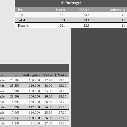
Aufstellungen
Typ:
Stärke:
Ø Alter:
Aufgestellt:
Liga:
321
28.8
11
Pokal:
323
29.1
11
Testspiel:
261
23.9
11
kal
Fans
Stadiongröße
Ø Alter
Ø Stärke
nale
23.187
180.000
27.40
29.00
nde
25.553
210.000
28.00
29.00
nale
19.981
160.000
25.90
28.00
nale
21.509
200.000
26.30
28.00
nde
18.692
160.000
26.60
28.00
nde
13.294
112.000
24.50
27.00
nale
17.065
110.000
25.50
27.00
nale
18.033
150.000
26.80
27.00
nde
11.231
91.000
27.40
27.00