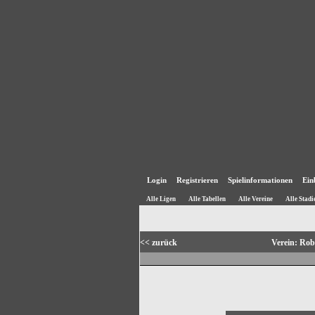
Login
Registrieren
Spielinformationen
Ein
Alle Ligen
Alle Tabellen
Alle Vereine
Alle Stadi
<< zurück
Verein: Ro