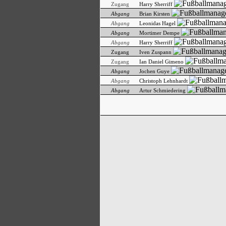
Zugang
Harry Sherriff
Abgang
Brian Kirsten
Abgang
Leonidas Hagel
Abgang
Mortimer Dempe
Abgang
Harry Sherriff
Zugang
Iven Zuspann
Zugang
Ian Daniel Gimeno
Abgang
Jochen Guye
Abgang
Christoph Lehnhardt
Abgang
Artur Schmiedering