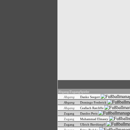
Abgang/Zugang
Spieler
Abgang
Danko Seegert
Abgang
Domingo Frederick
Abgang
Ceallach Ratcliffe
Zugang
Danilos Peris
Zugang
Muhammad Elmasry
Zugang
Ullrich Bierdümpfl