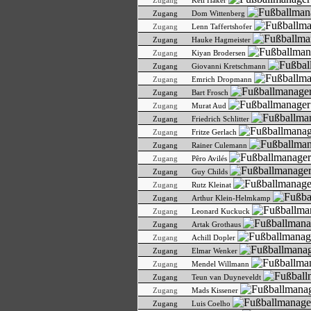
Zugang
Keil Häker
Zugang
Dom Wittenberg
Zugang
Lenn Taffertshofer
Zugang
Hauke Hagmeister
Zugang
Kiyan Brodersen
Zugang
Giovanni Kretschmann
Zugang
Emrich Dropmann
Zugang
Bart Frosch
Zugang
Murat Aud
Zugang
Friedrich Schlitter
Zugang
Fritze Gerlach
Zugang
Rainer Culemann
Zugang
Pêro Avilés
Zugang
Guy Childs
Zugang
Rutz Kleinat
Zugang
Arthur Klein-Helmkamp
Zugang
Leonard Kuckuck
Zugang
Artak Grothaus
Zugang
Achill Dopler
Zugang
Elmar Wenker
Zugang
Mendel Willmann
Zugang
Teun van Duyneveldt
Zugang
Mads Kissener
Zugang
Luis Coelho