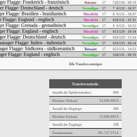
Stürmer
17
7
26/130 - 00:19
Verteidiger
17
7
6/132 - 16:57
Mittelfeld
17
6
9/131 - 16:37
Mittelfeld
17
6
18/131 - 01:31
Verteidiger
17
6
6/132 - 16:52
Mittelfeld
17
6
15/129 - 19:18
Verteidiger
17
6
20/129 - 15:54
Verteidiger
17
6
10/133 - 06:14
Torwart
17
6
25/131 - 14:55
Verteidiger
17
5
26/131 - 00:19
Alle Transfers anzeigen
Transferstatistik:
Anzahl der Spielertransfers:
646
Höchster Verkauf:
14.500.000 €
Anzahl der Abgänge:
308
Höchster Einkauf:
13.000.000 €
Anzahl der Zugänge:
338
Gesamtumsatz:
781.727.573 €