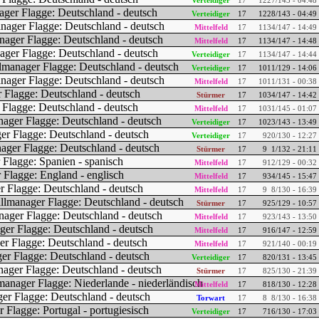
Verteidiger
17
12
27/143 - 04:48
Verteidiger
17
12
28/143 - 04:49
Mittelfeld
17
11
34/147 - 14:49
Mittelfeld
17
11
34/147 - 14:48
Verteidiger
17
11
34/147 - 14:44
Verteidiger
17
10
11/129 - 14:06
Mittelfeld
17
10
11/131 - 00:38
Stürmer
17
10
34/147 - 14:42
Mittelfeld
17
10
31/145 - 01:07
Verteidiger
17
10
23/143 - 13:49
Verteidiger
17
9
20/130 - 12:27
Stürmer
17
9
1/132 - 21:11
Mittelfeld
17
9
12/129 - 00:32
Mittelfeld
17
9
34/145 - 15:47
Mittelfeld
17
9
8/130 - 16:39
Stürmer
17
9
25/129 - 10:57
Mittelfeld
17
9
23/143 - 13:50
Mittelfeld
17
9
16/147 - 12:59
Mittelfeld
17
9
21/140 - 00:19
Verteidiger
17
8
20/131 - 13:45
Stürmer
17
8
25/130 - 21:39
Mittelfeld
17
8
18/130 - 12:28
Torwart
17
8
8/130 - 16:38
Verteidiger
17
7
16/130 - 17:03