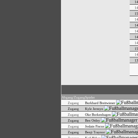
1
1
1
1
1
1
1
1
1
1
1
Abgang/Zugang
Spieler
Zugang
Burkhard Breitwieser
Zugang
Kyle Jermyn
Zugang
Oke Borkenhagen
Zugang
Ben Ottley
Zugang
Joslain Fiscus
Zugang
Benji Traynor