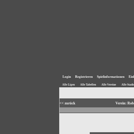
Login
Registrieren
Spielinformationen
Ein
Alle Ligen
Alle Tabellen
Alle Vereine
Alle Stadi
<< zurück
Verein: Ro