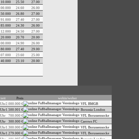
110.000
25.50
27.00
100.000
24.60
26.00
150.000
26.80
27.00
91.000
27.40
27.00
85.000
24.30
26.00
112.000
24.50
27.00
120.000
20.70
20.00
100.000
24.90
26.00
180.000
27.40
29.00
107.000
23.60
25.00
40.000
23.10
20.00
zeit
Preis
wohin/woher
 Uhr
2.000.000 €
VFL BMGB
 Uhr
1.500.001 €
Borussia London
 Uhr
700.000 €
VFL Borussensocke
 Uhr
300.000 €
Caersws FC
 Uhr
1.300.000 €
VFL Borussensocke
 Uhr
1.279.000 €
VFL Borussensocke