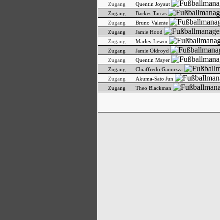
Zugang
Quentin Joyaut
Zugang
Backes Tarras
Zugang
Bruno Valente
Zugang
Jamie Hood
Zugang
Marley Lewin
Zugang
Jamie Oldroyd
Zugang
Quentin Mayer
Zugang
Chiaffredo Gamuzza
Zugang
Akuma-Sato Jun
Zugang
Theo Blackman