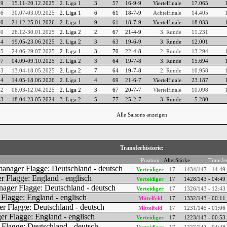
49
15.11-20.12.2025
2. Liga 1
3
57
16-9-9
Viertelfinale
17.065
46
30.07-03.09.2025
2. Liga 1
6
61
18-7-9
Achtelfinale
14.405
50
21.12-25.01.2026
2. Liga 1
9
61
18-7-9
Viertelfinale
18.033
40
26.12-30.01.2025
2. Liga 2
2
67
21-4-9
3. Runde
11.231
44
19.05-23.06.2025
2. Liga 2
3
63
19-6-9
3. Runde
12.001
45
24.06-29.07.2025
2. Liga 1
3
70
22-4-8
2. Runde
13.294
47
04.09-09.10.2025
2. Liga 2
3
64
19-7-8
3. Runde
15.694
43
13.04-18.05.2025
2. Liga 2
7
64
19-7-8
2. Runde
10.958
54
14.05-18.06.2026
2. Liga 1
4
69
21-6-7
Viertelfinale
23.187
42
08.03-12.04.2025
2. Liga 2
3
67
20-7-7
Viertelfinale
10.098
33
18.04-23.05.2024
3. Liga 2
5
77
25-2-7
3. Runde
5.280
Alle Saisons anzeigen
Transferhistorie:
Position
Alter
Stärke
Transfer
Verteidiger
17
14
34/147 - 14:49
Verteidiger
17
14
28/143 - 04:49
Verteidiger
17
13
26/143 - 12:43
Mittelfeld
17
13
32/143 - 00:11
Mittelfeld
17
12
31/145 - 01:06
Verteidiger
17
12
23/143 - 00:53