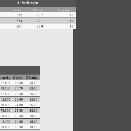
Aufstellungen
Stärke:
Ø Alter:
Aufgestellt:
322
28.7
11
323
29.1
11
261
23.9
11
ongröße
Ø Alter
Ø Stärke
27.600
24.50
18.00
79.500
23.70
23.00
87.000
25.30
26.00
3.500
23.00
13.00
130.000
24.80
26.00
76.000
25.50
26.00
160.000
26.60
28.00
4.400
24.50
16.00
200.000
26.30
28.00