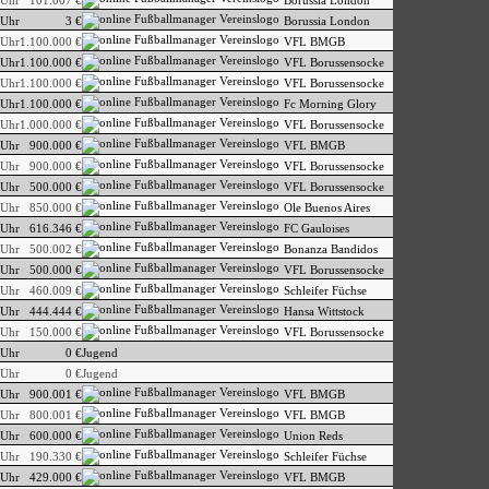
 Uhr
101.007 €
Borussia London
 Uhr
3 €
Borussia London
 Uhr
1.100.000 €
VFL BMGB
 Uhr
1.100.000 €
VFL Borussensocke
 Uhr
1.100.000 €
VFL Borussensocke
 Uhr
1.100.000 €
Fc Morning Glory
 Uhr
1.000.000 €
VFL Borussensocke
 Uhr
900.000 €
VFL BMGB
 Uhr
900.000 €
VFL Borussensocke
 Uhr
500.000 €
VFL Borussensocke
 Uhr
850.000 €
Ole Buenos Aires
 Uhr
616.346 €
FC Gauloises
 Uhr
500.002 €
Bonanza Bandidos
 Uhr
500.000 €
VFL Borussensocke
 Uhr
460.009 €
Schleifer Füchse
 Uhr
444.444 €
Hansa Wittstock
 Uhr
150.000 €
VFL Borussensocke
 Uhr
0 €
Jugend
 Uhr
0 €
Jugend
 Uhr
900.001 €
VFL BMGB
 Uhr
800.001 €
VFL BMGB
 Uhr
600.000 €
Union Reds
 Uhr
190.330 €
Schleifer Füchse
 Uhr
429.000 €
VFL BMGB