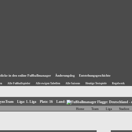
blicke in den online Fußballmanager
Änderungslog
Entstehungsgeschichte
en
Alle Fußballspieler
Alle ewigen Tabellen
Alle Saisons
Heutige Testspiele
Regelwerk
bynsTeam Liga: 1. Liga Platz: 16 Land:
Home
Team
Liga
Stadion