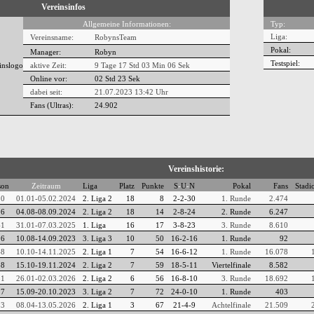
Vereinsinfos
Allgemeine Informationen:
Typ:
Liga:
Vereinsname:
RobynsTeam
Pokal:
Manager:
Robyn
Testspiel:
aktive Zeit:
9 Tage 17 Std 03 Min 06 Sek
Online vor:
02 Std 24 Sek
dabei seit:
21.07.2023 13:42 Uhr
Fans (Ultras):
24.902
Vereinshistorie:
son
Zeitraum
Liga
Platz
Punkte
S
-
U
-
N
Pokal
Fans
Stadi
30
01.01-05.02.2024
2. Liga 2
18
8
2-2-30
1. Runde
2.474
36
04.08-08.09.2024
2. Liga 2
18
14
2-8-24
2. Runde
6.247
41
31.01-07.03.2025
1. Liga
16
17
3-8-23
3. Runde
8.610
26
10.08-14.09.2023
3. Liga 3
10
50
16-2-16
1. Runde
92
48
10.10-14.11.2025
2. Liga 1
7
54
16-6-12
1. Runde
16.078
38
15.10-19.11.2024
2. Liga 2
7
59
18-5-11
Viertelfinale
8.582
51
26.01-02.03.2026
2. Liga 2
6
56
16-8-10
3. Runde
18.692
27
15.09-20.10.2023
3. Liga 2
7
72
24-0-10
1. Runde
403
53
08.04-13.05.2026
2. Liga 1
3
67
21-4-9
Achtelfinale
21.509