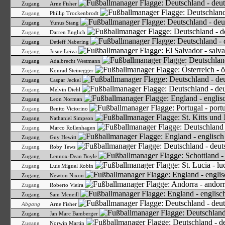
Zugang
Arne Fisher
Zugang
Phillip Trockenbrodt
Zugang
Yunus Stang
Zugang
Darren Englich
Zugang
Detleff Nabering
Zugang
Josue Leiva
Zugang
Adalbrecht Westmann
Zugang
Konrad Steinegger
Zugang
Caspar Jeckel
Zugang
Melvin Diehl
Zugang
Leon Norman
Zugang
Benito Victorino
Zugang
Nathaniel Simpson
Zugang
Marco Rollenhagen
Zugang
Guy Hewitt
Zugang
Roby Tews
Zugang
Lennox-Dean Boyle
Zugang
Luis Miguel Robin
Zugang
Newton Nixon
Zugang
Roberto Vieira
Zugang
Sam Mcneill
Abgang
Arne Fisher
Zugang
Jan Marc Bamberger
Zugang
Norwin Martin