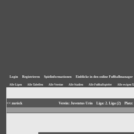
Login
Registrieren
Spielinformationen
Einblicke in den online Fußballmanager
Alle Ligen
Alle Tabellen
Alle Vereine
Alle Stadien
Alle Fußballspieler
Alle ewigen T
<< zurück
Verein: Juventus Urin Liga: 2. Liga (2) Plat