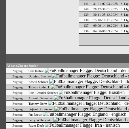
141
31.01-07.03.2025
3. Lig
140
26.12-30.01.2025
3. Lig
139
20.11-25.12.2024
3. Lig
138
15.10-19.11.2024
3. Lig
137
09.09-14.10.2024
3. Lig
136
04.08-08.09.2024
3. Lig
Abgang/Zugang
Spieler
Zugang
Curt Kotzte
Zugang
Dominic Siemke
Zugang
Edwin Schroer
Zugang
Tadeus Rudnick
Zugang
Luis-Leander Sanches
Zugang
Antonio Schreiner
Zugang
Tommy Darm
Zugang
Bejamin Gottmann
Zugang
Pip Reeve
Zugang
Perry Willersheim
Zugang
Fayez Deeb