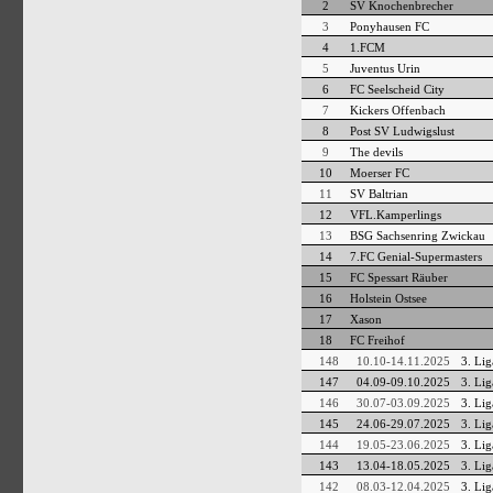
2
SV Knochenbrecher
3
Ponyhausen FC
4
1.FCM
5
Juventus Urin
6
FC Seelscheid City
7
Kickers Offenbach
8
Post SV Ludwigslust
9
The devils
10
Moerser FC
11
SV Baltrian
12
VFL.Kamperlings
13
BSG Sachsenring Zwickau
14
7.FC Genial-Supermasters
15
FC Spessart Räuber
16
Holstein Ostsee
17
Xason
18
FC Freihof
148
10.10-14.11.2025
3. Lig
147
04.09-09.10.2025
3. Lig
146
30.07-03.09.2025
3. Lig
145
24.06-29.07.2025
3. Lig
144
19.05-23.06.2025
3. Lig
143
13.04-18.05.2025
3. Lig
142
08.03-12.04.2025
3. Lig