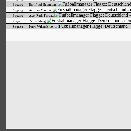
Zugang
Bernfried Hussmann
Zugang
Achilles Vianden
Zugang
Axel Rudi Türpitz
Abgang
Yunus Stang
Zugang
Perry Willersheim