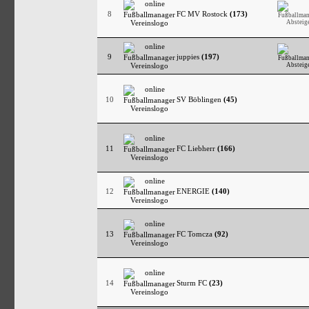
8
FC MV Rostock
(173)
9
juppies
(197)
10
SV Böblingen
(45)
11
FC Liebherr
(166)
12
ENERGIE
(140)
13
FC Tomcza
(92)
14
Sturm FC
(23)