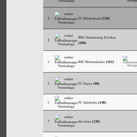
2
FC Hilchenbach
(138)
BSG Sachsenring Zwickau
3
(208)
4
BSC Bohnenkicker
(161)
5
FC Nauco
(48)
6
FC Salzhofen
(148)
7
die icken
(130)