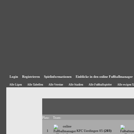
Login
Registrieren
Spielinformationen
Einblicke in den online Fußballmanager
Alle Ligen
Alle Tabellen
Alle Vereine
Alle Stadien
Alle Fußballspieler
Alle ewigen T
Platz:
Team:
1
KFC Uerdingen 05
(203)