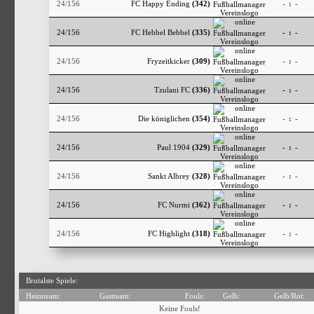
24/156
FC Happy Ending
(342)
-
:
-
24/156
FC Hebbel Bebbel
(335)
-
:
-
24/156
Fryzeitkicker
(309)
-
:
-
24/156
Tzulani FC
(336)
-
:
-
24/156
Die königlichen
(354)
-
:
-
24/156
Paul 1904
(329)
-
:
-
24/156
Sankt Albrey
(328)
-
:
-
24/156
FC Nurmi
(362)
-
:
-
24/156
FC Highlight
(318)
-
:
-
Brutalste Spiele:
Heimteam:
Gastteam:
Fouls:
Gelb:
Gelb/Rot:
Keine Fouls!