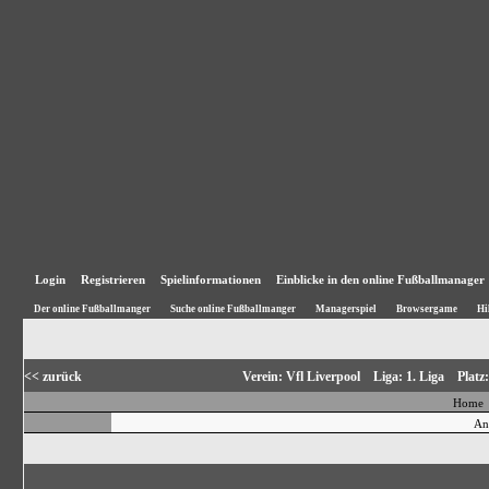
Login
Registrieren
Spielinformationen
Einblicke in den online Fußballmanager
Der online Fußballmanger
Suche online Fußballmanger
Managerspiel
Browsergame
Hi
<< zurück
Verein: Vfl Liverpool Liga: 1. Liga Plat
Home
An