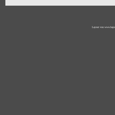
Layout von
www.hajo