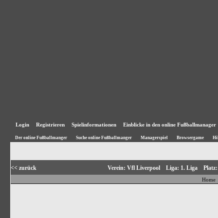
Login
Registrieren
Spielinformationen
Einblicke in den online Fußballmanager
Der online Fußballmanger
Suche online Fußballmanger
Managerspiel
Browsergame
Hi
<< zurück
Verein: Vfl Liverpool Liga: 1. Liga Plat
Home