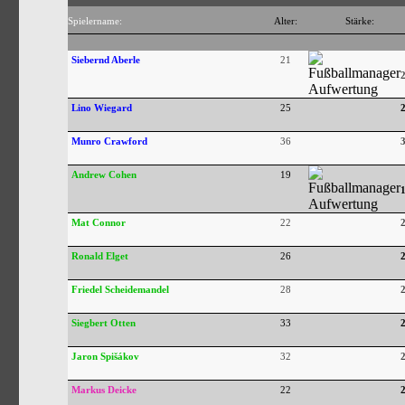
Spielername:
Alter:
Stärke:
Siebernd Aberle
21
Lino Wiegard
25
Munro Crawford
36
Andrew Cohen
19
Mat Connor
22
Ronald Elget
26
Friedel Scheidemandel
28
Siegbert Otten
33
Jaron Spišákov
32
Markus Deicke
22