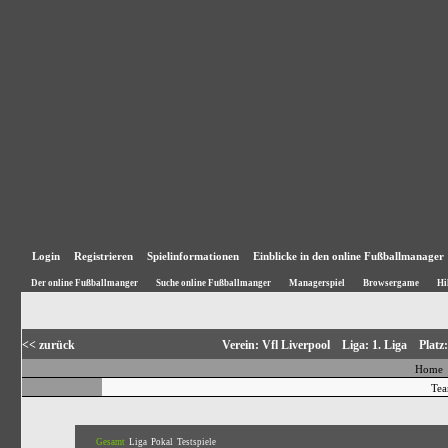
Login
Registrieren
Spielinformationen
Einblicke in den online Fußballmanager
Der online Fußballmanger
Suche online Fußballmanger
Managerspiel
Browsergame
Hi
<< zurück
Verein: Vfl Liverpool Liga: 1. Liga Plat
Home
Te
Gesamt
Liga
Pokal
Testspiele