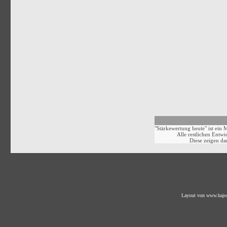
"Stärkewertung heute" ist ein M
Alle restlichen Entw
Diese zeigen da
Layout von
www.hajo