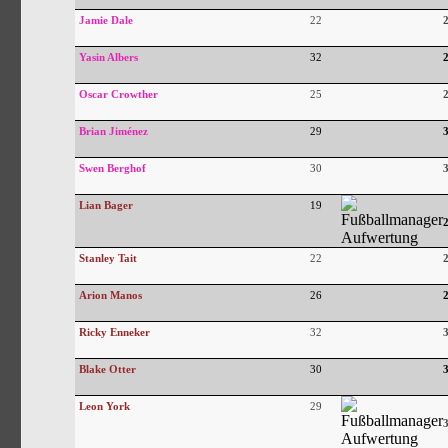
Jamie Dale
22
Yasin Albers
32
Oscar Crowther
25
Brian Jiménez
29
Swen Berghof
30
Lian Bager
19
Stanley Tait
22
Arion Manos
26
Ricky Enneker
32
Blake Otter
30
Leon York
29