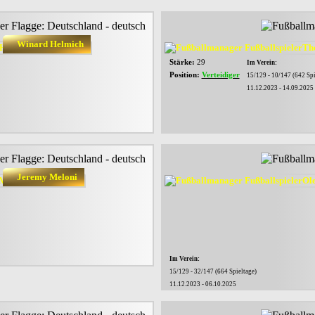
Winard Helmich
Stärke:
29
Im Verein:
Position:
Verteidiger
15/129 - 10/147 (642 Spi
11.12.2023 - 14.09.2025
Jeremy Meloni
Im Verein:
15/129 - 32/147 (664 Spieltage)
11.12.2023 - 06.10.2025