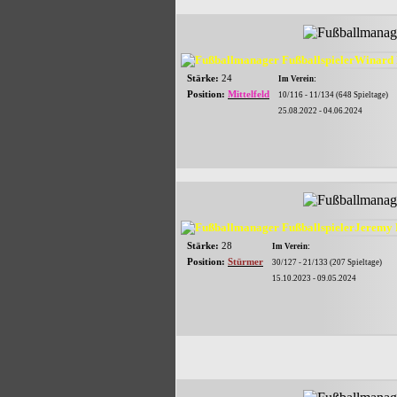
Stärke:
24
Im Verein:
Position:
Mittelfeld
10/116 - 11/134 (648 Spieltage)
25.08.2022 - 04.06.2024
Stärke:
28
Im Verein:
Position:
Stürmer
30/127 - 21/133 (207 Spieltage)
15.10.2023 - 09.05.2024