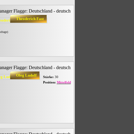
Theoderich Fast
eltage)
Oleg Ludolf
Stärke:
30
Position:
Mittelfeld