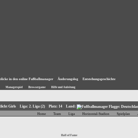
blicke in den online Fußballmanager
Änderungslog
Entstehungsgeschichte
Managerspiel
Browsergame
Hilfe und Anleitung
tlicht Girls Liga: 2. Liga (2) Platz: 14 Land:
Home
Team
Liga
Horizontal-Stadion
Spielplan
Hall of Fame