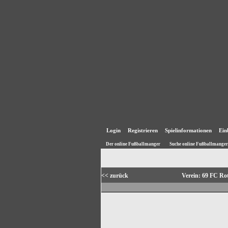
Login
Registrieren
Spielinformationen
Ein
Der online Fußballmanger
Suche online Fußballmanger
<< zurück
Verein: 69 FC Ro