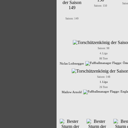
Sais
Saison: 150
Saison: 149
Saison: 98
4. Liga
86 Tore
Niclas Loibnegger
Saison: 148
1. Liga
26 Tore
Mailow Arnold