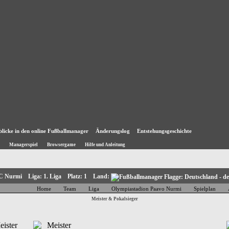
blicke in den online Fußballmanager
Änderungslog
Entstehungsgeschichte
Managerspiel
Browsergame
Hilfe und Anleitung
FC Nurmi Liga: 1. Liga Platz: 1 Land:
Home
Team
Liga
Olympiastadion Paavo Nurmi
Spielplan
Meister & Pokalsieger