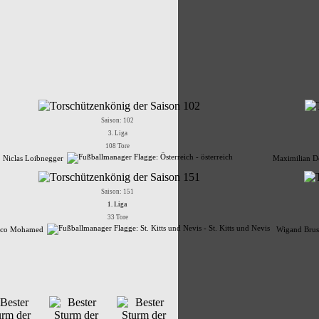
Saison: 102
3. Liga
108 Tore
Niclas Loibnegger
Maximilian D
Saison: 151
1. Liga
33 Tore
isco Mohamed
Wigand Brus