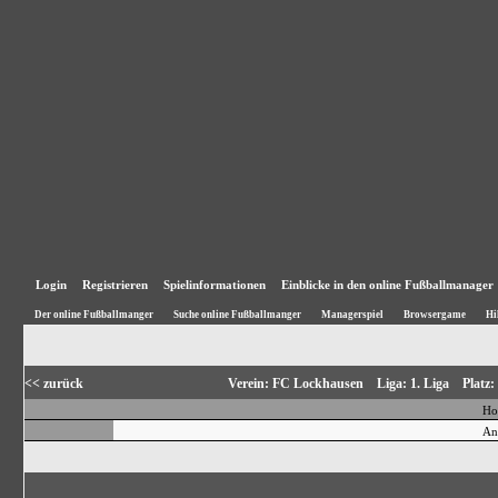
Login
Registrieren
Spielinformationen
Einblicke in den online Fußballmanager
Der online Fußballmanger
Suche online Fußballmanger
Managerspiel
Browsergame
Hi
<< zurück
Verein: FC Lockhausen Liga: 1. Liga Platz
Ho
An